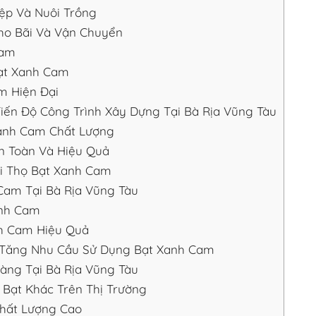
ệp Và Nuôi Trồng
ho Bãi Và Vận Chuyển
Cam
Bạt Xanh Cam
m Hiện Đại
ến Độ Công Trình Xây Dựng Tại Bà Rịa Vũng Tàu
Xanh Cam Chất Lượng
 Toàn Và Hiệu Quả
i Thọ Bạt Xanh Cam
Cam Tại Bà Rịa Vũng Tàu
anh Cam
h Cam Hiệu Quả
 Tăng Nhu Cầu Sử Dụng Bạt Xanh Cam
ng Tại Bà Rịa Vũng Tàu
 Bạt Khác Trên Thị Trường
hất Lượng Cao