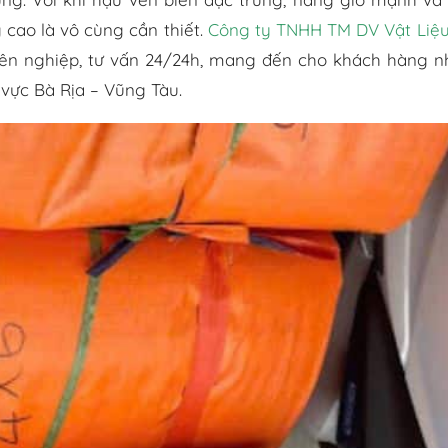
g cao là vô cùng cần thiết.
Công ty TNHH TM DV Vật Liệ
yên nghiệp, tư vấn 24/24h, mang đến cho khách hàng 
vực Bà Rịa – Vũng Tàu.