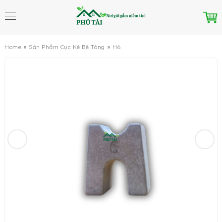
Home
Sản Phẩm Cục Kê Bê Tông
H6