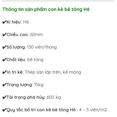
Thông tin sản phẩm con kê bê tông H6
✔️Kí hiệu:
H6
✔️Chiều cao:
60mm
✔️Số lượng:
130 viên/thùng
✔️Chất liệu:
bê tông
✔️Vị trí kê:
Thép sàn lớp trên, kê móng
✔️Trọng lượng:
15kg
✔️Tải trọng phá hủy:
600 kg
✔️Quy tắc bố trí con kê bê tông H6 :
4 – 5 viên/m2