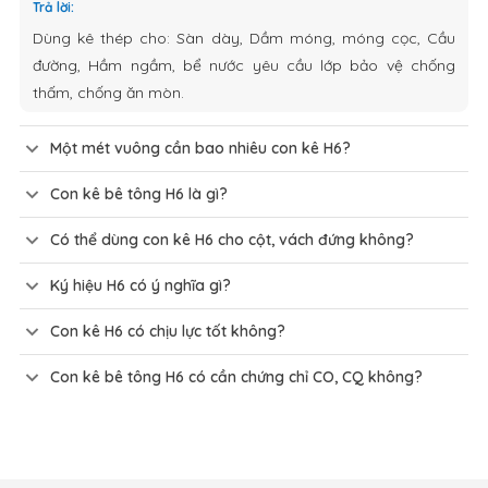
Trả lời:
Dùng kê thép cho: Sàn dày, Dầm móng, móng cọc, Cầu
đường, Hầm ngầm, bể nước yêu cầu lớp bảo vệ chống
thấm, chống ăn mòn.
Một mét vuông cần bao nhiêu con kê H6?
Con kê bê tông H6 là gì?
Có thể dùng con kê H6 cho cột, vách đứng không?
Ký hiệu H6 có ý nghĩa gì?
Con kê H6 có chịu lực tốt không?
Con kê bê tông H6 có cần chứng chỉ CO, CQ không?