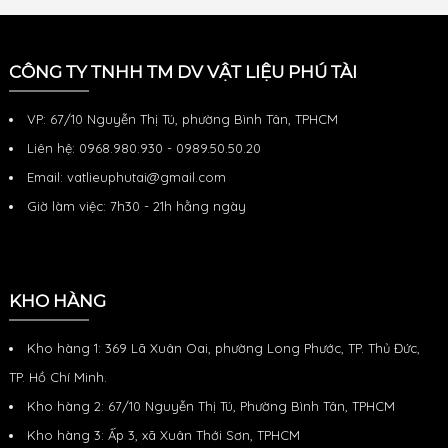
hợp cho các
hiểu về cục
Đổ Bê Tông
mình ở dưới
ứng dụng
kê bê tông
Nilon lót sàn
đây. [adhtoc]
ngoài trời.
Cục kê bê
đổ bê tông là
Tìm Hiểu Về
[adhtoc] Đặc
tông là sản
một vật liệu
Cục Kê Bê
CÔNG TY TNHH TM DV VẬT LIỆU PHÚ TÀI
điểm của
phẩm được
không thể
Tông Tên gọi
nhựa HDPE:
hình thành
thiếu trong
kê: con kê xây
Độ bền cao :
quá trính đúc
các công
dựng, cục kê
VP: 67/10 Nguyễn Thị Tú, phường Bình Tân, TPHCM
Nhựa HDPE
bê tông theo
trình xây
thép Chất
có độ bền kéo
khuôn sẵn có,
dựng, đặc
liệu: bê tông
Liên hệ: 0968.980.930 - 0989.50.50.20
tốt, khả năng
tạo ra các loại
biệt là trong
Tải trọng phá
Email: vatlieuphutai@gmail.com
chịu được tác
kê có
các hạng
h
động vật lý
mục như
Giờ làm việc: 7h30 - 21h hằng ngày
KHO HÀNG
Kho hàng 1: 369 Lã Xuân Oai, phường Long Phước, TP. Thủ Đức,
TP. Hồ Chí Minh.
Kho hàng 2: 67/10 Nguyễn Thị Tú, Phường Bình Tân, TPHCM
Kho hàng 3: Ấp 3, xã Xuân Thới Sơn, TPHCM