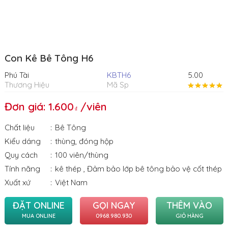
Con Kê Bê Tông H6
Phú Tài
KBTH6
5.00
Thương Hiệu
Mã Sp
Đơn giá: 1.600
/viên
Chất liệu
Bê Tông
Kiểu dáng
thùng
,
đóng hộp
Quy cách
100 viên/thùng
Tính năng
kê thép
,
Đảm bảo lớp bê tông bảo vệ cốt thép
Xuất xứ
Việt Nam
ĐẶT ONLINE
GỌI NGAY
THÊM VÀO
MUA ONLINE
0968.980.930
GIỎ HÀNG