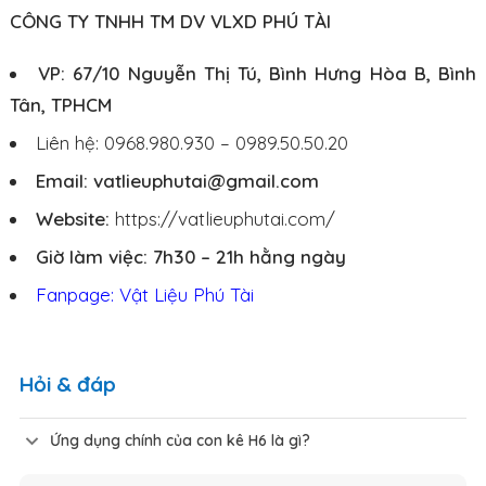
CÔNG TY TNHH TM DV VLXD PHÚ TÀI
VP: 67/10 Nguyễn Thị Tú, Bình Hưng Hòa B, Bình
Tân, TPHCM
Liên hệ: 0968.980.930 – 0989.50.50.20
Email: vatlieuphutai@gmail.com
Website:
https://vatlieuphutai.com/
Giờ làm việc: 7h30 – 21h hằng ngày
Fanpage: Vật Liệu Phú Tài
Hỏi & đáp
Ứng dụng chính của con kê H6 là gì?