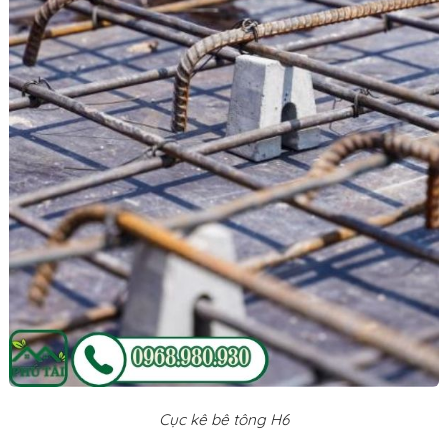
Cục kê bê tông H6