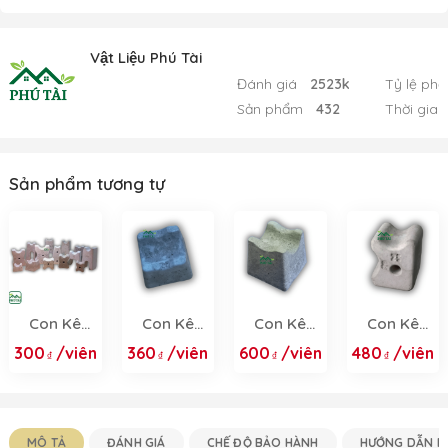
Vật Liệu Phú Tài
Đánh giá
2523k
Tỷ lệ phả
Sản phẩm
432
Thời gian
Sản phẩm tương tự
Con Kê
Con Kê
Con Kê
Con Kê
Bê Tông -
Bê Tông
Bê Tông
Bê Tông
300
/viên
360
/viên
600
/viên
480
/viên
Con Kê
15/20F
20/25F
20/25
Thép Sàn,
Dầm, Cột
2025
MÔ TẢ
ĐÁNH GIÁ
CHẾ ĐỘ BẢO HÀNH
HƯỚNG DẪN M