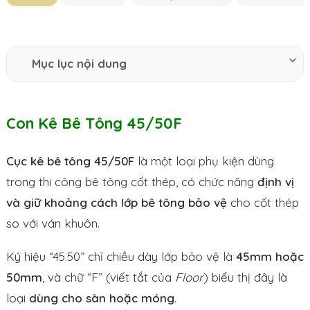
Mục lục nội dung
Con Kê Bê Tông 45/50F
Cục kê bê tông 45/50F
là một loại phụ kiện dùng
trong thi công bê tông cốt thép, có chức năng
định vị
và giữ khoảng cách lớp bê tông bảo vệ
cho cốt thép
so với ván khuôn.
Ký hiệu “45.50” chỉ chiều dày lớp bảo vệ là
45mm hoặc
50mm
, và chữ “F” (viết tắt của
Floor
) biểu thị đây là
loại
dùng cho sàn hoặc móng
.