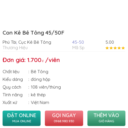
Con Kê Bê Tông 45/50F
Phú Tài
,
Cục Kê Bê Tông
45-50
5.00
Thương Hiệu
Mã Sp
Đơn giá: 1.700
/viên
Chất liệu
Bê Tông
Kiểu dáng
đóng hộp
Quy cách
108 viên/thùng
Tính năng
kê thép
Xuất xứ
Việt Nam
ĐẶT ONLINE
GỌI NGAY
THÊM VÀO
MUA ONLINE
0968.980.930
GIỎ HÀNG