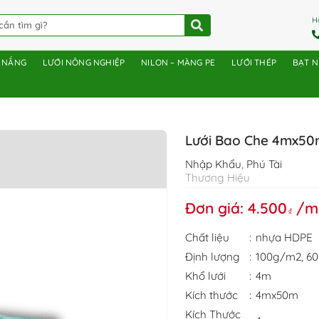
H
E NẮNG
LƯỚI NÔNG NGHIỆP
NILON – MÀNG PE
LƯỚI THÉP
BẠT 
Lưới Bao Che 4mx5
Nhập Khẩu
,
Phú Tài
Thương Hiệu
Đơn giá: 4.500
/m
Chất liệu
nhựa HDPE
Định lượng
100g/m2
,
60
Khổ lưới
4m
Kích thước
4mx50m
Kích Thước