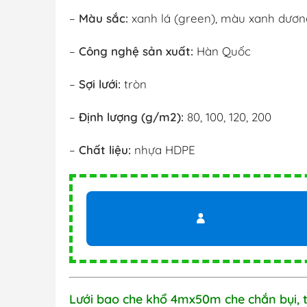
–
Màu sắc:
xanh lá (green), màu xanh dươn
–
Công nghệ sản xuất:
Hàn Quốc
–
Sợi lưới:
tròn
–
Định lượng (g/m2):
80, 100, 120, 200
–
Chất liệu:
nhựa HDPE
Lưới bao che khổ 4mx50m che chắn bụi, 