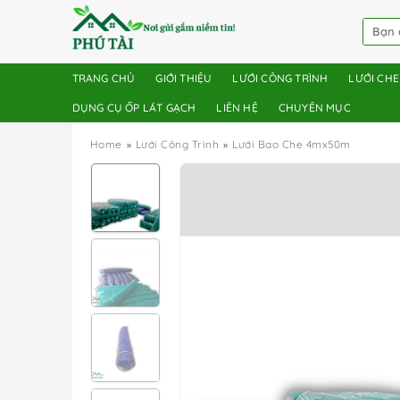
TRANG CHỦ
GIỚI THIỆU
LƯỚI CÔNG TRÌNH
LƯỚI CH
DỤNG CỤ ỐP LÁT GẠCH
LIÊN HỆ
CHUYÊN MỤC
Home
Lưới Công Trình
Lưới Bao Che 4mx50m