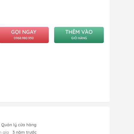
GỌI NGAY
THÊM VÀO
0968.980.930
GIỎ HÀNG
Quản lý cửa hàng
m gia
3 năm trước