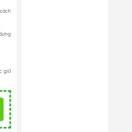
 cách
 dựng
c giữ