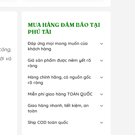
MUA HÀNG ĐẢM BẢO TẠI
PHÚ TÀI
Đáp ứng mọi mong muốn của
công,
khách hàng
ời và
Giá sản phẩm được niêm yết rõ
ràng
Hàng chính hãng, có nguồn gốc
rõ ràng
Miễn phí giao hàng TOÀN QUỐC
Giao hàng nhanh, tiết kiệm, an
toàn
Ship COD toàn quốc