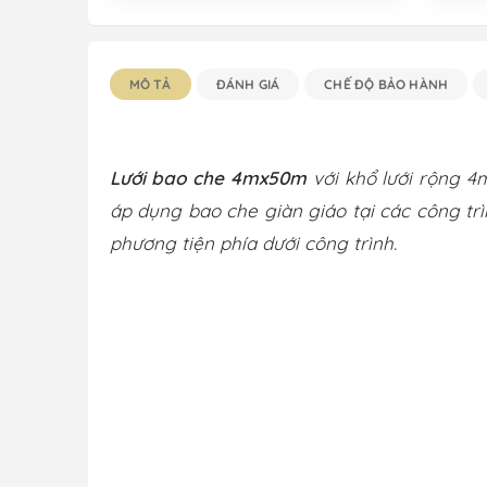
MÔ TẢ
ĐÁNH GIÁ
CHẾ ĐỘ BẢO HÀNH
Lưới bao che 4mx50m
với khổ lưới rộng 4m
áp dụng bao che giàn giáo tại các công trì
phương tiện phía dưới công trình.