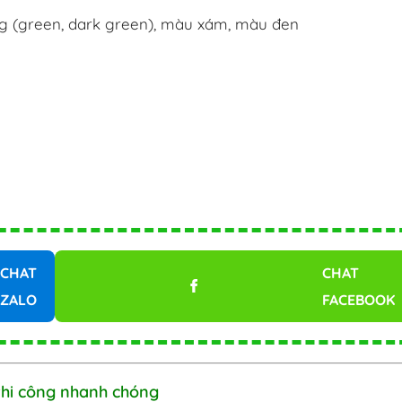
g (green, dark green), màu xám, màu đen
CHAT
CHAT
ZALO
FACEBOOK
thi công nhanh chóng