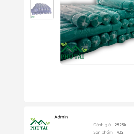
Admin
Đánh giá
2523k
Sản phẩm
432