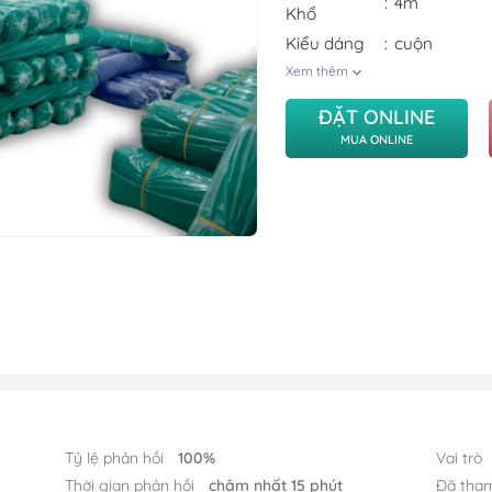
4m
Khổ
Kiểu dáng
cuộn
Xem thêm
ĐẶT ONLINE
MUA ONLINE
Tỷ lệ phản hồi
100%
Vai trò
Thời gian phản hồi
chậm nhất 15 phút
Đã tha