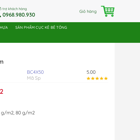
ỗ trợ khách hàng
Giỏ hàng
0968.980.930
NHỰA
SẢN PHẨM CỤC KÊ BÊ TÔNG
0m
BC4X50
5.00
Mã Sp
2
 g/m2
,
80 g/m2