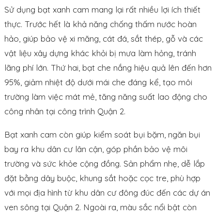
Sử dụng bạt xanh cam mang lại rất nhiều lợi ích thiết
thực. Trước hết là khả năng chống thấm nước hoàn
hảo, giúp bảo vệ xi măng, cát đá, sắt thép, gỗ và các
vật liệu xây dựng khác khỏi bị mưa làm hỏng, tránh
lãng phí lớn. Thứ hai, bạt che nắng hiệu quả lên đến hơn
95%, giảm nhiệt độ dưới mái che đáng kể, tạo môi
trường làm việc mát mẻ, tăng năng suất lao động cho
công nhân tại công trình Quận 2.
Bạt xanh cam còn giúp kiểm soát bụi bặm, ngăn bụi
bay ra khu dân cư lân cận, góp phần bảo vệ môi
trường và sức khỏe cộng đồng. Sản phẩm nhẹ, dễ lắp
đặt bằng dây buộc, khung sắt hoặc cọc tre, phù hợp
với mọi địa hình từ khu dân cư đông đúc đến các dự án
ven sông tại Quận 2. Ngoài ra, màu sắc nổi bật còn