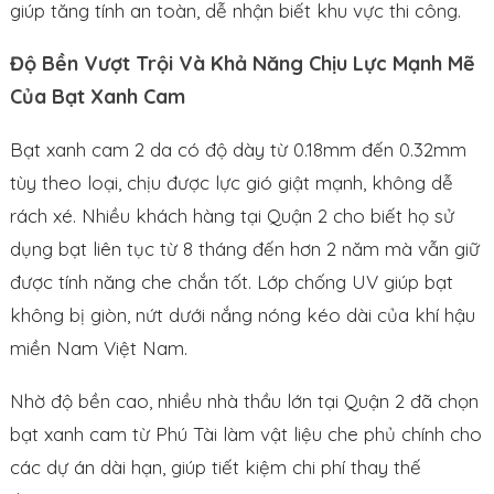
giúp tăng tính an toàn, dễ nhận biết khu vực thi công.
Độ Bền Vượt Trội Và Khả Năng Chịu Lực Mạnh Mẽ
Của Bạt Xanh Cam
Bạt xanh cam 2 da có độ dày từ 0.18mm đến 0.32mm
tùy theo loại, chịu được lực gió giật mạnh, không dễ
rách xé. Nhiều khách hàng tại Quận 2 cho biết họ sử
dụng bạt liên tục từ 8 tháng đến hơn 2 năm mà vẫn giữ
được tính năng che chắn tốt. Lớp chống UV giúp bạt
không bị giòn, nứt dưới nắng nóng kéo dài của khí hậu
miền Nam Việt Nam.
Nhờ độ bền cao, nhiều nhà thầu lớn tại Quận 2 đã chọn
bạt xanh cam từ Phú Tài làm vật liệu che phủ chính cho
các dự án dài hạn, giúp tiết kiệm chi phí thay thế