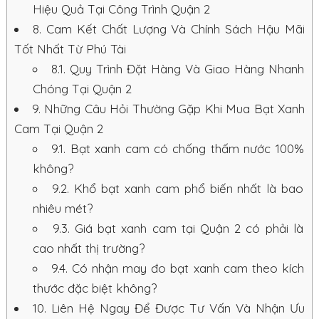
Hiệu Quả Tại Công Trình Quận 2
8.
Cam Kết Chất Lượng Và Chính Sách Hậu Mãi
Tốt Nhất Từ Phú Tài
8.1.
Quy Trình Đặt Hàng Và Giao Hàng Nhanh
Chóng Tại Quận 2
9.
Những Câu Hỏi Thường Gặp Khi Mua Bạt Xanh
Cam Tại Quận 2
9.1.
Bạt xanh cam có chống thấm nước 100%
không?
9.2.
Khổ bạt xanh cam phổ biến nhất là bao
nhiêu mét?
9.3.
Giá bạt xanh cam tại Quận 2 có phải là
cao nhất thị trường?
9.4.
Có nhận may đo bạt xanh cam theo kích
thước đặc biệt không?
10.
Liên Hệ Ngay Để Được Tư Vấn Và Nhận Ưu