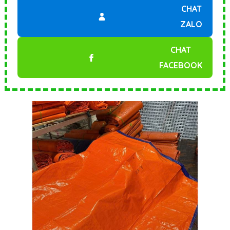
CHAT
ZALO
CHAT
FACEBOOK