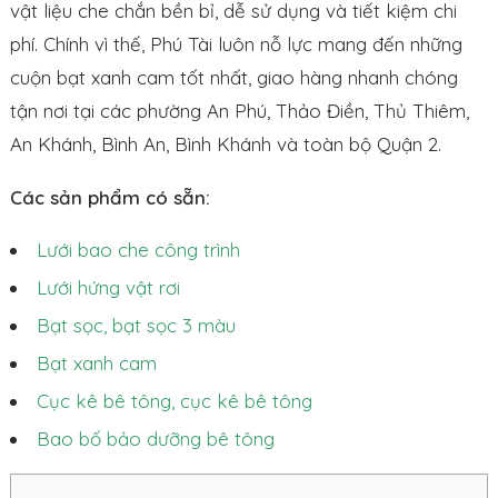
vật liệu che chắn bền bỉ, dễ sử dụng và tiết kiệm chi
phí. Chính vì thế, Phú Tài luôn nỗ lực mang đến những
cuộn bạt xanh cam tốt nhất, giao hàng nhanh chóng
tận nơi tại các phường An Phú, Thảo Điền, Thủ Thiêm,
An Khánh, Bình An, Bình Khánh và toàn bộ Quận 2.
Các sản phẩm có sẵn:
Lưới bao che công trình
Lưới hứng vật rơi
Bạt sọc, bạt sọc 3 màu
Bạt xanh cam
Cục kê bê tông, cục kê bê tông
Bao bố bảo dưỡng bê tông