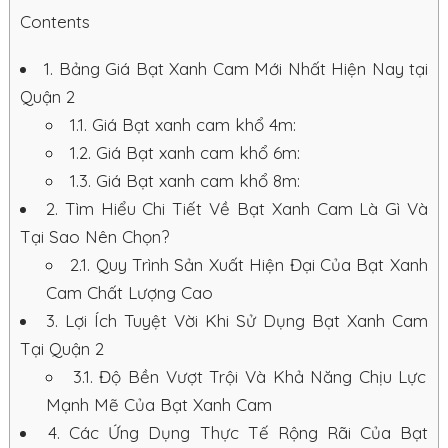
Contents
1.
Bảng Giá Bạt Xanh Cam Mới Nhất Hiện Nay tại
Quận 2
1.1.
Giá Bạt xanh cam khổ 4m:
1.2.
Giá Bạt xanh cam khổ 6m:
1.3.
Giá Bạt xanh cam khổ 8m:
2.
Tìm Hiểu Chi Tiết Về Bạt Xanh Cam Là Gì Và
Tại Sao Nên Chọn?
2.1.
Quy Trình Sản Xuất Hiện Đại Của Bạt Xanh
Cam Chất Lượng Cao
3.
Lợi Ích Tuyệt Vời Khi Sử Dụng Bạt Xanh Cam
Tại Quận 2
3.1.
Độ Bền Vượt Trội Và Khả Năng Chịu Lực
Mạnh Mẽ Của Bạt Xanh Cam
4.
Các Ứng Dụng Thực Tế Rộng Rãi Của Bạt