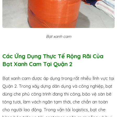
Bạt xanh cam
Các Ứng Dụng Thực Tế Rộng Rãi Của
Bạt Xanh Cam Tại Quận 2
Bạt xanh cam được áp dụng trong rất nhiều lĩnh vực tại
Quận 2. Trong xây dựng dân dụng và công nghiệp, bạt
dùng che phủ công trình đang thi công, bảo vệ sàn bê
tông tươi, làm vách ngăn tạm thời, che chắn an toàn
cho người lao động. Trong vận tải logistics, bạt che