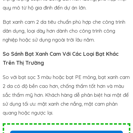
quy mô từ hộ gia đình đến dự án lớn.
Bạt xanh cam 2 da tiêu chuẩn phù hợp che công trình
dân dụng, loại dày hơn dành cho công trình công
nghiệp hoặc sử dụng ngoài trời lâu năm.
So Sánh Bạt Xanh Cam Với Các Loại Bạt Khác
Trên Thị Trường
So với bạt sọc 3 màu hoặc bạt PE mỏng, bạt xanh cam
2 da có độ bền cao hơn, chống thấm tốt hơn và màu
sắc thẩm mỹ hơn. Khách hàng dễ phân biệt hai mặt để
sử dụng tối ưu: mặt xanh che nắng, mặt cam phản
quang hoặc ngược lại.