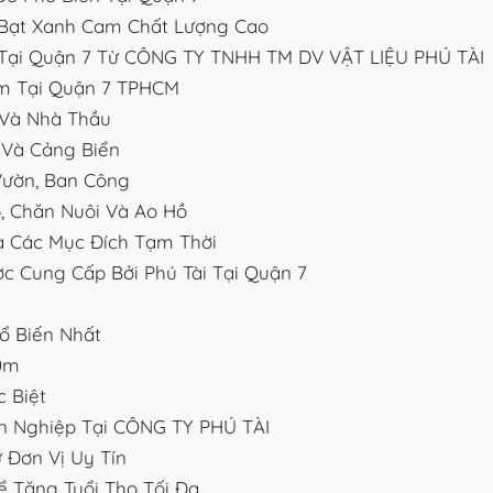
 Bạt Xanh Cam Chất Lượng Cao
Tại Quận 7 Từ CÔNG TY TNHH TM DV VẬT LIỆU PHÚ TÀI
m Tại Quận 7 TPHCM
 Và Nhà Thầu
 Và Cảng Biển
Vườn, Ban Công
, Chăn Nuôi Và Ao Hồ
Và Các Mục Đích Tạm Thời
c Cung Cấp Bởi Phú Tài Tại Quận 7
ổ Biến Nhất
0m
 Biệt
 Nghiệp Tại CÔNG TY PHÚ TÀI
 Đơn Vị Uy Tín
 Tăng Tuổi Thọ Tối Đa