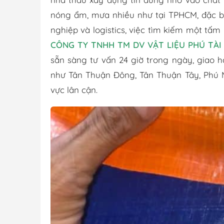
nóng ẩm, mưa nhiều như tại TPHCM, đặc bi
nghiệp và logistics, việc tìm kiếm một tấm 
CÔNG TY TNHH TM DV VẬT LIỆU PHÚ TÀI
sẵn sàng tư vấn 24 giờ trong ngày, giao 
như Tân Thuận Đông, Tân Thuận Tây, Phú M
vực lân cận.