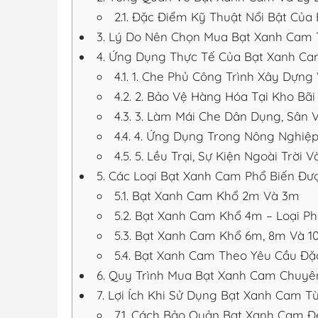
2.1.
Đặc Điểm Kỹ Thuật Nổi Bật Của
3.
Lý Do Nên Chọn Mua Bạt Xanh Cam 
4.
Ứng Dụng Thực Tế Của Bạt Xanh Ca
4.1.
1. Che Phủ Công Trình Xây Dựng
4.2.
2. Bảo Vệ Hàng Hóa Tại Kho Bãi
4.3.
3. Làm Mái Che Dân Dụng, Sân 
4.4.
4. Ứng Dụng Trong Nông Nghiệp
4.5.
5. Lều Trại, Sự Kiện Ngoài Trời 
5.
Các Loại Bạt Xanh Cam Phổ Biến Đượ
5.1.
Bạt Xanh Cam Khổ 2m Và 3m
5.2.
Bạt Xanh Cam Khổ 4m – Loại Ph
5.3.
Bạt Xanh Cam Khổ 6m, 8m Và 1
5.4.
Bạt Xanh Cam Theo Yêu Cầu Đặc
6.
Quy Trình Mua Bạt Xanh Cam Chuyên
7.
Lợi Ích Khi Sử Dụng Bạt Xanh Cam Từ
7.1.
Cách Bảo Quản Bạt Xanh Cam Để