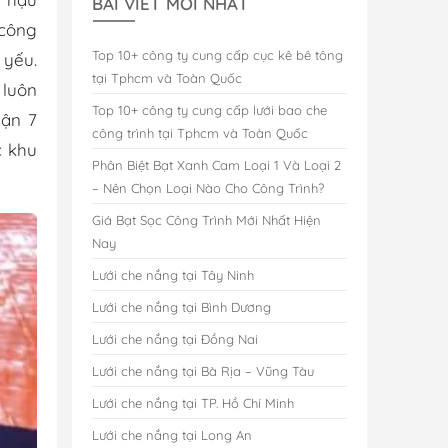
BÀI VIẾT MỚI NHẤT
 công
Top 10+ công ty cung cấp cục kê bê tông
 yếu.
tại Tphcm và Toàn Quốc
 luôn
Top 10+ công ty cung cấp lưới bao che
uận 7
công trình tại Tphcm và Toàn Quốc
c khu
Phân Biệt Bạt Xanh Cam Loại 1 Và Loại 2
– Nên Chọn Loại Nào Cho Công Trình?
Giá Bạt Sọc Công Trình Mới Nhất Hiện
Nay
Lưới che nắng tại Tây Ninh
Lưới che nắng tại Bình Dương
Lưới che nắng tại Đồng Nai
Lưới che nắng tại Bà Rịa – Vũng Tàu
Lưới che nắng tại TP. Hồ Chí Minh
Lưới che nắng tại Long An