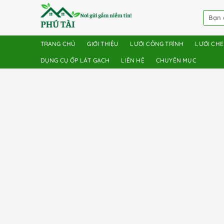
TRANG CHỦ
GIỚI THIỆU
LƯỚI CÔNG TRÌNH
LƯỚI CH
DỤNG CỤ ỐP LÁT GẠCH
LIÊN HỆ
CHUYÊN MỤC