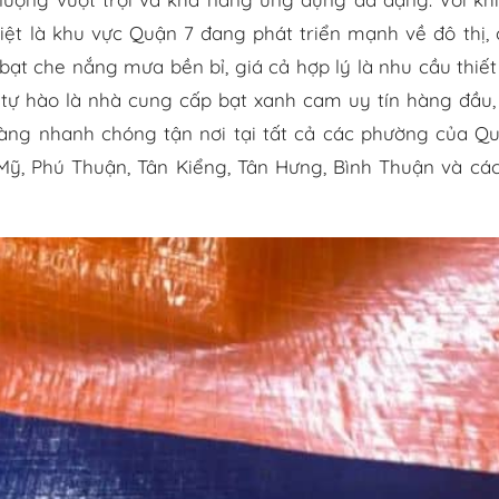
ệt là khu vực Quận 7 đang phát triển mạnh về đô thị,
bạt che nắng mưa bền bỉ, giá cả hợp lý là nhu cầu thiết
tự hào là nhà cung cấp bạt xanh cam uy tín hàng đầu,
hàng nhanh chóng tận nơi tại tất cả các phường của Q
ỹ, Phú Thuận, Tân Kiểng, Tân Hưng, Bình Thuận và cá