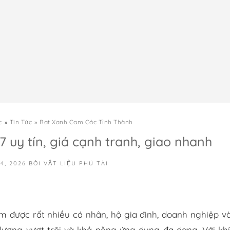
c
Tin Tức
Bạt Xanh Cam Các Tỉnh Thành
 uy tín, giá cạnh tranh, giao nhanh
4, 2026
BỞI
VẬT LIỆU PHÚ TÀI
m được rất nhiều cá nhân, hộ gia đình, doanh nghiệp v
lượng vượt trội và khả năng ứng dụng đa dạng. Với kh