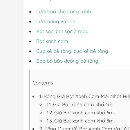
Lưới bao che công trình
Lưới hứng vật rơi
Bạt sọc, bạt sọc 3 màu
Bạt xanh cam
Cục kê bê tông, cục kê bê tông
Bao bố bảo dưỡng bê tông
Contents
1.
Bảng Giá Bạt Xanh Cam Mới Nhất Hiệ
1.1.
Giá Bạt xanh cam khổ 4m:
1.2.
Giá Bạt xanh cam khổ 6m:
1.3.
Giá Bạt xanh cam khổ 8m:
2.
Tổng Quan Về Bạt Xanh Cam Và Lý D