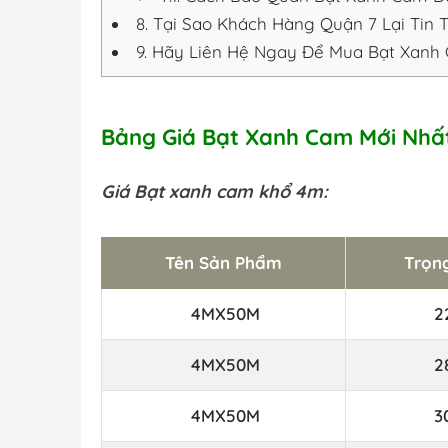
8.
Tại Sao Khách Hàng Quận 7 Lại Tin
9.
Hãy Liên Hệ Ngay Để Mua Bạt Xanh 
Bảng Giá Bạt Xanh Cam Mới Nhất
Giá Bạt xanh cam khổ 4m:
Tên Sản Phẩm
Trọn
4MX50M
2
4MX50M
2
4MX50M
3