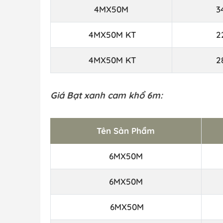
4MX50M
3
4MX50M KT
2
4MX50M KT
2
Giá Bạt xanh cam khổ 6m:
Tên Sản Phẩm
6MX50M
6MX50M
6MX50M