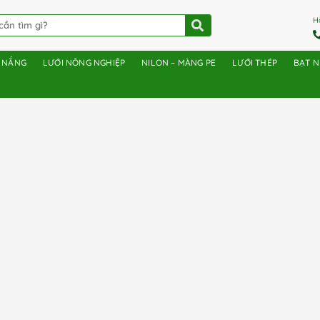
H
E NẮNG
LƯỚI NÔNG NGHIỆP
NILON – MÀNG PE
LƯỚI THÉP
BẠT 