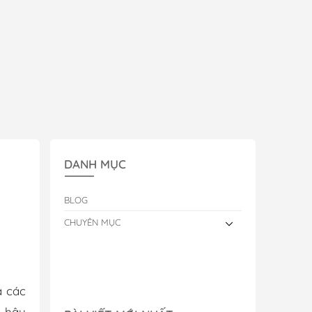
DANH MỤC
BLOG
CHUYÊN MỤC
à các
í hậu