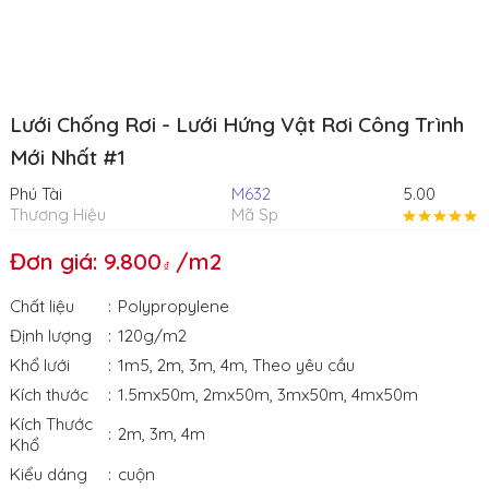
Lưới Chống Rơi - Lưới Hứng Vật Rơi Công Trình
Mới Nhất #1
Phú Tài
M632
5.00
Thương Hiệu
Mã Sp
Đơn giá: 9.800
/m2
Chất liệu
Polypropylene
Định lượng
120g/m2
Khổ lưới
1m5
,
2m
,
3m
,
4m
,
Theo yêu cầu
Kích thước
1.5mx50m
,
2mx50m
,
3mx50m
,
4mx50m
Kích Thước
2m
,
3m
,
4m
Khổ
Kiểu dáng
cuộn