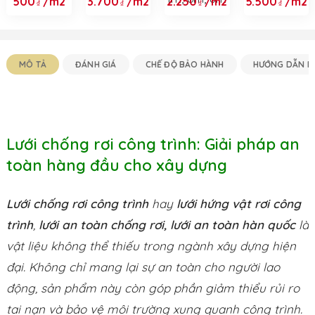
500
/m2
3.700
/m2
2.250
/m2
5.500
/m2
Lót Sàn -
- Khổ 2m,
Giải Pháp
Chính
Nilon Trải
3m, 4m
Che Chắn
Hãng -
Sàn Đổ
Chính
Đa Năng
Khổ 2m,
Bê Tông
Hãng, Độ
Với 4 Khổ
3m, 4m,
2026
Bền Cao,
3.8m, 4m,
6m, 8m,
MÔ TẢ
ĐÁNH GIÁ
CHẾ ĐỘ BẢO HÀNH
HƯỚNG DẪN M
Giá Rẻ
6m, 8m
10m &
Nhất
Dịch Vụ
2026
May Theo
Yêu Cầu
Lưới chống rơi công trình: Giải pháp an
toàn hàng đầu cho xây dựng
Lưới chống rơi công trình
hay
lưới hứng vật rơi công
trình
,
lưới an toàn chống rơi, lưới an toàn hàn quốc
là
vật liệu không thể thiếu trong ngành xây dựng hiện
đại. Không chỉ mang lại sự an toàn cho người lao
động, sản phẩm này còn góp phần giảm thiểu rủi ro
tai nạn và bảo vệ môi trường xung quanh công trình.