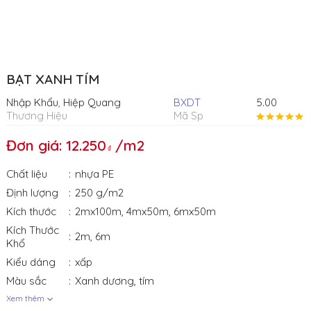
BẠT XANH TÍM
Nhập Khẩu
,
Hiệp Quang
BXDT
5.00
Thương Hiệu
Mã Sp
Đơn giá: 12.250
/m2
Chất liệu
nhựa PE
Định lượng
250 g/m2
Kích thước
2mx100m
,
4mx50m
,
6mx50m
Kích Thước
2m
,
6m
Khổ
Kiểu dáng
xấp
Màu sắc
Xanh dương
,
tím
Xem thêm