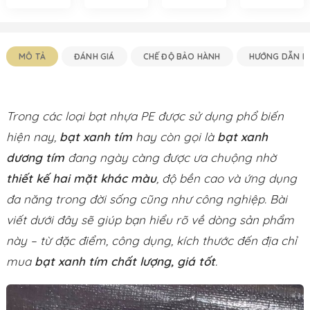
Đa Năng
Khổ 2m,
Với 4 Khổ
3m, 4m,
3.8m, 4m,
6m, 8m,
6m, 8m
10m &
MÔ TẢ
ĐÁNH GIÁ
CHẾ ĐỘ BẢO HÀNH
HƯỚNG DẪN M
Dịch Vụ
May Theo
Yêu Cầu
Trong các loại bạt nhựa PE được sử dụng phổ biến
hiện nay,
bạt xanh tím
hay còn gọi là
bạt xanh
dương tím
đang ngày càng được ưa chuộng nhờ
thiết kế hai mặt khác màu
, độ bền cao và ứng dụng
đa năng trong đời sống cũng như công nghiệp. Bài
viết dưới đây sẽ giúp bạn hiểu rõ về dòng sản phẩm
này – từ đặc điểm, công dụng, kích thước đến địa chỉ
mua
bạt xanh tím chất lượng, giá tốt
.