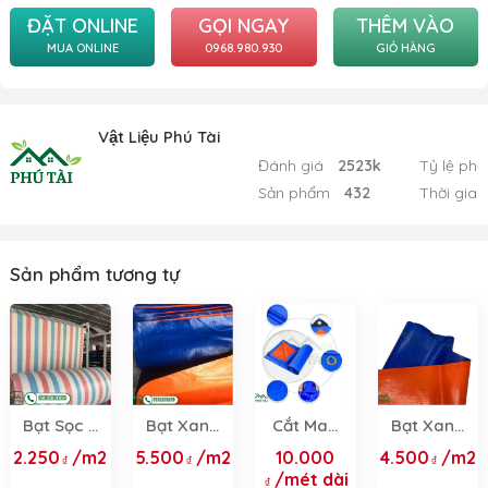
ĐẶT ONLINE
GỌI NGAY
THÊM VÀO
MUA ONLINE
0968.980.930
GIỎ HÀNG
Vật Liệu Phú Tài
Đánh giá
2523k
Tỷ lệ phả
Sản phẩm
432
Thời gian
Sản phẩm tương tự
Bạt Sọc 3
Bạt Xanh
Cắt May
Bạt Xanh
Màu -
Cam 2 Da
Bạt Theo
Cam
2.250
/m2
5.500
/m2
10.000
4.500
/m2
Giải Pháp
Chính
Yêu Cầu
4Mx50M
/mét dài
Che Chắn
Hãng -