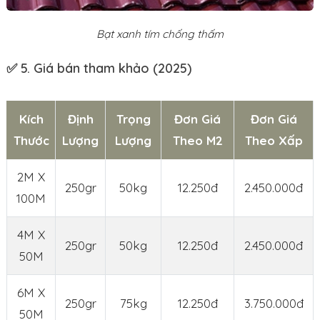
Bạt xanh tím chống thấm
✅
5. Giá bán tham khảo (2025)
Kích
Định
Trọng
Đơn Giá
Đơn Giá
Thước
Lượng
Lượng
Theo M2
Theo Xấp
2M X
250gr
50kg
12.250đ
2.450.000đ
100M
4M X
250gr
50kg
12.250đ
2.450.000đ
50M
6M X
250gr
75kg
12.250đ
3.750.000đ
50M