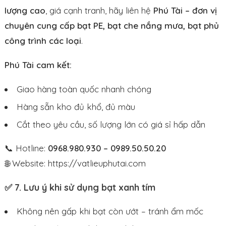
lượng cao
, giá cạnh tranh, hãy liên hệ
Phú Tài – đơn vị
chuyên cung cấp bạt PE, bạt che nắng mưa, bạt phủ
công trình các loại
.
Phú Tài cam kết:
Giao hàng toàn quốc nhanh chóng
Hàng sẵn kho đủ khổ, đủ màu
Cắt theo yêu cầu, số lượng lớn có giá sỉ hấp dẫn
📞 Hotline:
0968.980.930 – 0989.50.50.20
🌐 Website:
https://vatlieuphutai.com
✅ 7. Lưu ý khi sử dụng bạt xanh tím
Không nên gấp khi bạt còn ướt – tránh ẩm mốc