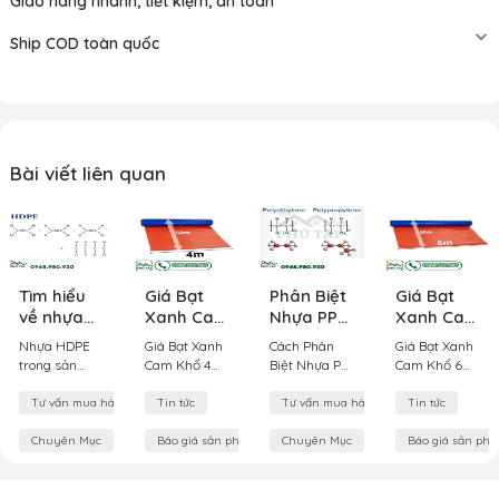
Giao hàng nhanh, tiết kiệm, an toàn
Ship COD toàn quốc
Bài viết liên quan
Tìm hiểu
Giá Bạt
Phân Biệt
Giá Bạt
về nhựa
Xanh Cam
Nhựa PP
Xanh Cam
HDPE
Khổ 4m
Và Nhựa
Khổ 6m
Nhựa HDPE
Giá Bạt Xanh
Cách Phân
Giá Bạt Xanh
trong sản
Cung Cấp
PE
Đầy Đủ
trong sản
Cam Khổ 4m
Biệt Nhựa PP
Cam Khổ 6m
xuất lưới
Và Vận
Các Định
xuất lưới bao
– Thông Tin,
và Nhựa PE
- Giải Pháp
bao che
Chuyển
Lượng
che là một
Ưu Điểm,
Nhựa
Che Chắn Đa
Tư vấn mua hàng
Tin tức
Tư vấn mua hàng
Tin tức
công trình
Tại Phú
loại
Nhược Điểm
Polypropylene
Năng, Hiệu
polyethylen
và Công Dụng
(PP) và
Quả Cho Mọi
Chuyên Mục
Tài
Báo giá sản phẩm
Chuyên Mục
Báo giá sản ph
có mật độ
[adhtoc] 1.
Polyethylene
Công Trình
cao, được sử
Thông tin về
(PE) là hai
Hiện nay, bạt
dụng phổ
bạt xanh cam
loại nhựa
xanh cam