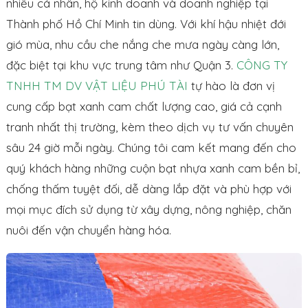
nhiều cá nhân, hộ kinh doanh và doanh nghiệp tại
Thành phố Hồ Chí Minh tin dùng. Với khí hậu nhiệt đới
gió mùa, nhu cầu che nắng che mưa ngày càng lớn,
đặc biệt tại khu vực trung tâm như Quận 3.
CÔNG TY
TNHH TM DV VẬT LIỆU PHÚ TÀI
tự hào là đơn vị
cung cấp bạt xanh cam chất lượng cao, giá cả cạnh
tranh nhất thị trường, kèm theo dịch vụ tư vấn chuyên
sâu 24 giờ mỗi ngày. Chúng tôi cam kết mang đến cho
quý khách hàng những cuộn bạt nhựa xanh cam bền bỉ,
chống thấm tuyệt đối, dễ dàng lắp đặt và phù hợp với
mọi mục đích sử dụng từ xây dựng, nông nghiệp, chăn
nuôi đến vận chuyển hàng hóa.