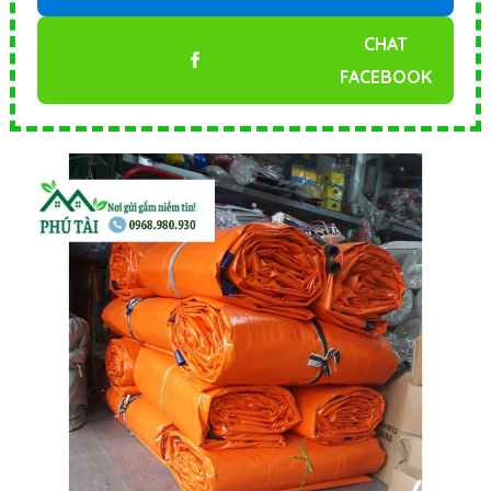
CHAT
FACEBOOK