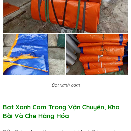
Bạt xanh cam
Bạt Xanh Cam Trong Vận Chuyển, Kho
Bãi Và Che Hàng Hóa