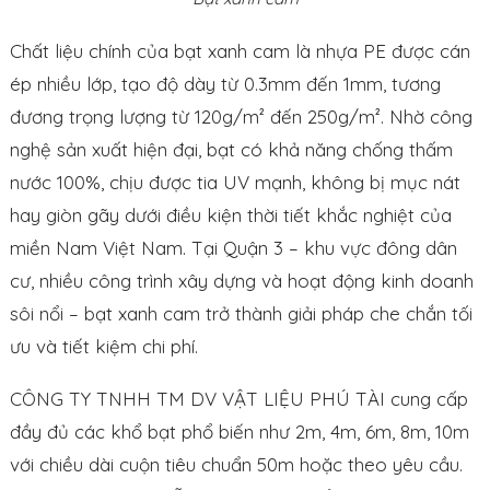
Chất liệu chính của bạt xanh cam là nhựa PE được cán
ép nhiều lớp, tạo độ dày từ 0.3mm đến 1mm, tương
đương trọng lượng từ 120g/m² đến 250g/m². Nhờ công
nghệ sản xuất hiện đại, bạt có khả năng chống thấm
nước 100%, chịu được tia UV mạnh, không bị mục nát
hay giòn gãy dưới điều kiện thời tiết khắc nghiệt của
miền Nam Việt Nam. Tại Quận 3 – khu vực đông dân
cư, nhiều công trình xây dựng và hoạt động kinh doanh
sôi nổi – bạt xanh cam trở thành giải pháp che chắn tối
ưu và tiết kiệm chi phí.
CÔNG TY TNHH TM DV VẬT LIỆU PHÚ TÀI cung cấp
đầy đủ các khổ bạt phổ biến như 2m, 4m, 6m, 8m, 10m
với chiều dài cuộn tiêu chuẩn 50m hoặc theo yêu cầu.