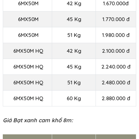
6MX50M
42 Kg
1.670.000đ
6MX50M
45 Kg
1.770.000 đ
6MX50M
51 Kg
1.980.000 đ
6MX50M HQ
42 Kg
2.100.000 đ
6MX50M HQ
45 Kg
2.240.000 đ
6MX50M HQ
51 Kg
2.480.000 đ
6MX50M HQ
60 Kg
2.880.000 đ
Giá Bạt xanh cam khổ 8m: