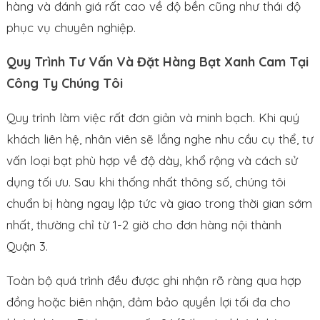
hàng và đánh giá rất cao về độ bền cũng như thái độ
phục vụ chuyên nghiệp.
Quy Trình Tư Vấn Và Đặt Hàng Bạt Xanh Cam Tại
Công Ty Chúng Tôi
Quy trình làm việc rất đơn giản và minh bạch. Khi quý
khách liên hệ, nhân viên sẽ lắng nghe nhu cầu cụ thể, tư
vấn loại bạt phù hợp về độ dày, khổ rộng và cách sử
dụng tối ưu. Sau khi thống nhất thông số, chúng tôi
chuẩn bị hàng ngay lập tức và giao trong thời gian sớm
nhất, thường chỉ từ 1-2 giờ cho đơn hàng nội thành
Quận 3.
Toàn bộ quá trình đều được ghi nhận rõ ràng qua hợp
đồng hoặc biên nhận, đảm bảo quyền lợi tối đa cho