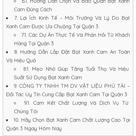
6.1.
Hướng Dẫn Chọn Và Bảo Quản Bạt Xanh
Cam Đúng Cách
7.
Lợi Ích Kinh Tế – Môi Trường Và Lý Do Bạt
Xanh Cam Được Ưa Chuộng Tại Quận 3
7.1.
Các Dự Án Thực Tế Và Phản Hồi Từ Khách
Hàng Tại Quận 3
8.
Hướng Dẫn Lắp Đặt Bạt Xanh Cam An Toàn
Và Hiệu Quả
8.1.
Mẹo Nhỏ Giúp Tăng Tuổi Thọ Và Hiệu
Suất Sử Dụng Bạt Xanh Cam
9.
CÔNG TY TNHH TM DV VẬT LIỆU PHÚ TÀI –
Đối Tác Uy Tín Cung Cấp Bạt Xanh Cam Tại Quận 3
9.1.
Cam Kết Chất Lượng Và Dịch Vụ Từ
Chúng Tôi
10.
Hãy Chọn Bạt Xanh Cam Chất Lượng Cao Tại
Quận 3 Ngay Hôm Nay