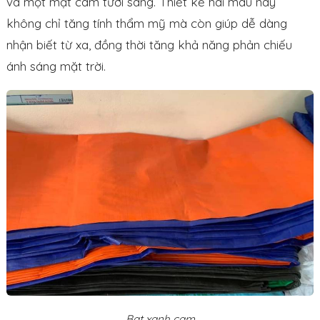
và một mặt cam tươi sáng. Thiết kế hai màu này
không chỉ tăng tính thẩm mỹ mà còn giúp dễ dàng
nhận biết từ xa, đồng thời tăng khả năng phản chiếu
ánh sáng mặt trời.
Bạt xanh cam