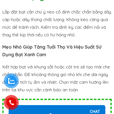
Lắp đặt bạt cần chú ý neo cố định chắc chắn bằng dây
cáp hoặc dây thừng chất lượng. Không kéo căng quá
mức để tránh rách. Kiểm tra định kỳ các điểm nối và
thay thế kịp thời nếu có hư hỏng nhỏ.
Mẹo Nhỏ Giúp Tăng Tuổi Thọ Và Hiệu Suất Sử
Dụng Bạt Xanh Cam
Kết hợp bạt với khung sắt hoặc cột tre sẽ tạo mái che
chắc chắn. Để khoảng thông gió nhỏ khi che dài ngày
để tránh tích tụ ẩm và nhiệt. Chọn mặt cam hướng lên
trên tại khu vực cần cảnh báo an toàn.
CHAT