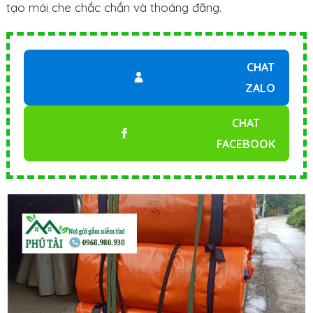
tạo mái che chắc chắn và thoáng đãng.
CHAT
ZALO
CHAT
FACEBOOK