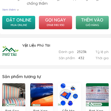
chống thấm
Xem thêm
ĐẶT ONLINE
GỌI NGAY
THÊM VÀO
MUA ONLINE
0968.980.930
GIỎ HÀNG
Vật Liệu Phú Tài
Đánh giá
2523k
Tỷ lệ phả
Sản phẩm
432
Thời gian
Sản phẩm tương tự
Bạt Sọc 3
Bạt Xanh
Cắt May
Bạt Xanh