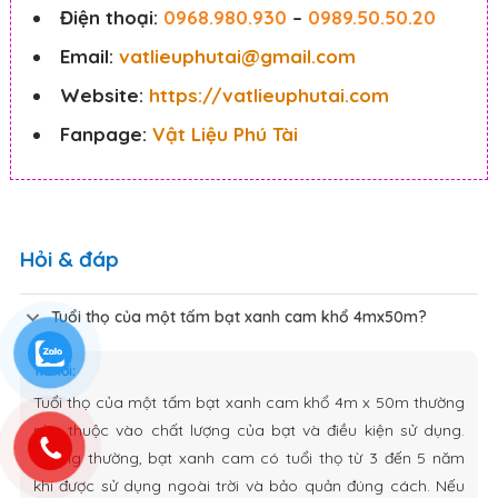
Điện thoại:
0968.980.930
–
0989.50.50.20
Email:
vatlieuphutai@gmail.com
Website:
https://vatlieuphutai.com
Fanpage:
Vật Liệu Phú Tài
Hỏi & đáp
Tuổi thọ của một tấm bạt xanh cam khổ 4mx50m?
Trả lời:
Tuổi thọ của một tấm bạt xanh cam khổ 4m x 50m thường
phụ thuộc vào chất lượng của bạt và điều kiện sử dụng.
Thông thường, bạt xanh cam có tuổi thọ từ 3 đến 5 năm
khi được sử dụng ngoài trời và bảo quản đúng cách. Nếu