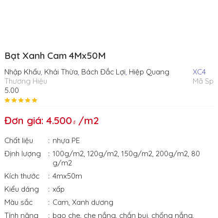
Bạt Xanh Cam 4Mx50M
Nhập Khẩu
,
Khải Thừa
,
Bách Đắc Lợi
,
Hiệp Quang
XC4
Thương Hiệu
Mã Sp
5.00
Đơn giá: 4.500
/m2
Chất liệu
nhựa PE
Định lượng
100g/m2
,
120g/m2
,
150g/m2
,
200g/m2
,
80
g/m2
Kích thước
4mx50m
Kiểu dáng
xấp
Màu sắc
Cam
,
Xanh dương
Tính năng
bao che
,
che nắng
,
chắn bụi
,
chống nắng
,