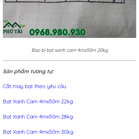
Bao bì bạt xanh cam 4mx50m 20kg
Sản phẩm tương tự:
Cắt may bạt theo yêu cầu
Bạt Xanh Cam 4mx50m 22kg
Bạt Xanh Cam 4mx50m 28kg
Bạt Xanh Cam 4mx50m 30kg