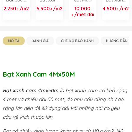
Màu -
Cam 2 Da
Bạt Theo
Cam
2.250
/m2
5.500
/m2
10.000
4.500
/m2
Giải Pháp
Chính
Yêu Cầu
4mx50m
/mét dài
Che Chắn
Hãng -
22kg
Đa Năng
Khổ 2m,
Với 4 Khổ
3m, 4m,
3.8m, 4m,
6m, 8m,
6m, 8m
10m &
MÔ TẢ
ĐÁNH GIÁ
CHẾ ĐỘ BẢO HÀNH
HƯỚNG DẪN M
Dịch Vụ
May Theo
Yêu Cầu
Bạt Xanh Cam 4Mx50M
Bạt xanh cam 4mx50m
là bạt xanh cam có khổ rộng
4 mét và chiều dài 50 mét, do nhu cầu cũng như độ
rộng lớn nên dễ sử dụng đối với những nơi có yêu
cầu về kích thước lớn.
Bạt có nhiều định lượng khác nhau từ 110 g/m2, 140