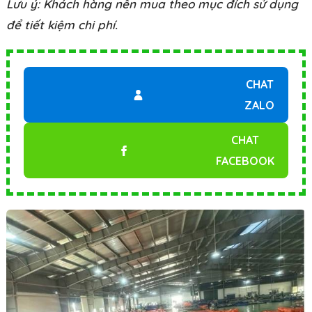
Lưu ý: Khách hàng nên mua theo mục đích sử dụng
để tiết kiệm chi phí.
CHAT
ZALO
CHAT
FACEBOOK