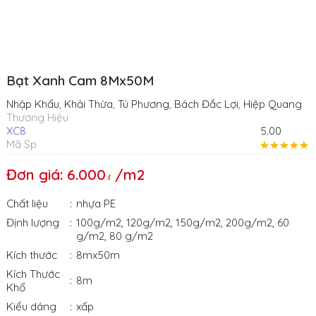
Bạt Xanh Cam 8Mx50M
Nhập Khẩu
,
Khải Thừa
,
Tú Phương
,
Bách Đắc Lợi
,
Hiệp Quang
Thương Hiệu
XC8
5.00
Mã Sp
Đơn giá: 6.000
/m2
Chất liệu
nhựa PE
Định lượng
100g/m2
,
120g/m2
,
150g/m2
,
200g/m2
,
60
g/m2
,
80 g/m2
Kích thước
8mx50m
Kích Thước
8m
Khổ
Kiểu dáng
xấp