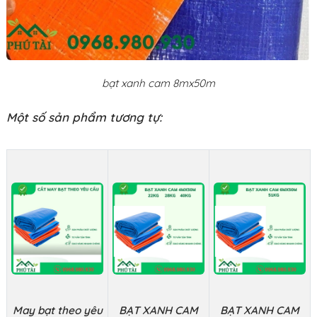
bạt xanh cam 8mx50m
Một số sản phẩm tương tự:
May bạt theo yêu
BẠT XANH CAM
BẠT XANH CAM