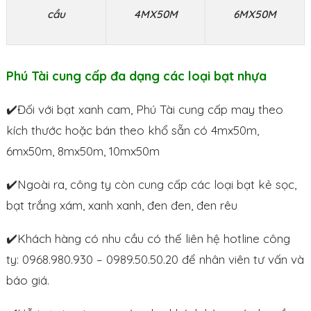
cầu
4MX50M
6MX50M
Phú Tài cung cấp đa dạng các loại bạt nhựa
✔️Đối với bạt xanh cam, Phú Tài cung cấp may theo
kích thước hoặc bán theo khổ sẵn có 4mx50m,
6mx50m, 8mx50m, 10mx50m
✔️Ngoài ra, công ty còn cung cấp các loại bạt kẻ sọc,
bạt trắng xám, xanh xanh, đen đen, đen rêu
✔️Khách hàng có nhu cầu có thế liên hệ hotline công
ty: 0968.980.930 – 0989.50.50.20 để nhân viên tư vấn và
báo giá.