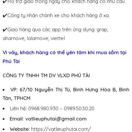
✔️Hỗ trợ giao trong ngày cho khách hàng có nhu cầu.
✔️Công ty nhận chành xe cho khách hàng ở xa.
✔️Giao hàng qua các app trên ứng dụng: grap,
ahamove, lalamove, viettel
Vì vây, khách hàng có thể yên tâm khi mua sắm tại
Phú Tài
CÔNG TY TNHH TM DV VLXD PHÚ TÀI
VP: 67/10 Nguyễn Thị Tú, Bình Hưng Hòa B, Bình
Tân, TPHCM
Liên hệ: 0968.980.930 – 0989.50.50.20
Email: vatlieuphutai@gmail.com
Website:
https://vatlieuphutai.com/