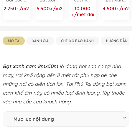
Màu -
Cam 2 Da
Bạt Theo
Cam
2.250
/m2
5.500
/m2
10.000
4.500
/m2
Giải Pháp
Chính
Yêu Cầu
4Mx50M
/mét dài
Che Chắn
Hãng -
Đa Năng
Khổ 2m,
Với 4 Khổ
3m, 4m,
3.8m, 4m,
6m, 8m,
6m, 8m
10m &
MÔ TẢ
ĐÁNH GIÁ
CHẾ ĐỘ BẢO HÀNH
HƯỚNG DẪN M
Dịch Vụ
May Theo
Yêu Cầu
Bạt xanh cam 8mx50m
là dòng bạt sẵn có tại nhà
máy, với khổ rộng đến 8 mét rất phù hợp để che
những nơi có diện tích lớn. Tại Phú Tài dòng bạt xanh
cam khổ 8m này có nhiều loại định lượng, tùy thuộc
vào nhu cầu của khách hàng.
Mục lục nội dung