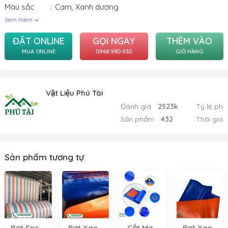
Màu sắc
Cam
,
Xanh dương
Xem thêm
ĐẶT ONLINE
GỌI NGAY
THÊM VÀO
MUA ONLINE
0968.980.930
GIỎ HÀNG
Vật Liệu Phú Tài
Đánh giá
2523k
Tỷ lệ phả
Sản phẩm
432
Thời gian
Sản phẩm tương tự
Bạt Sọc 3
Bạt Xanh
Cắt May
Bạt Xanh