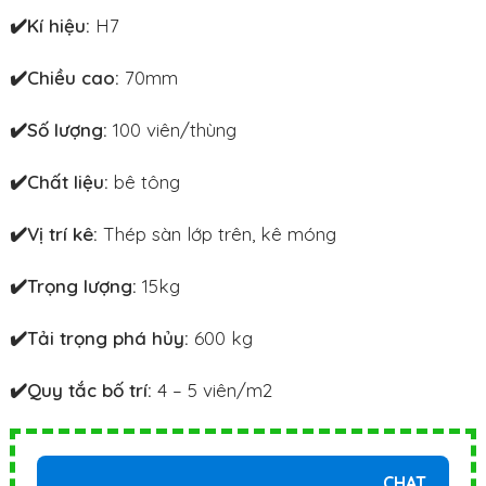
✔️Kí hiệu:
H7
✔️Chiều cao:
70mm
✔️Số lượng:
100 viên/thùng
✔️Chất liệu:
bê tông
✔️Vị trí kê:
Thép sàn lớp trên, kê móng
✔️Trọng lượng:
15kg
✔️Tải trọng phá hủy:
600 kg
✔️Quy tắc bố trí:
4 – 5 viên/m2
CHAT