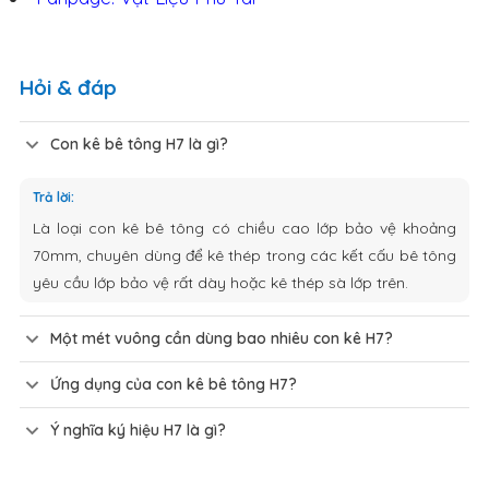
Hỏi & đáp
Con kê bê tông H7 là gì?
Trả lời:
Là loại con kê bê tông có chiều cao lớp bảo vệ khoảng
70mm, chuyên dùng để kê thép trong các kết cấu bê tông
yêu cầu lớp bảo vệ rất dày hoặc kê thép sà lớp trên.
Một mét vuông cần dùng bao nhiêu con kê H7?
Ứng dụng của con kê bê tông H7?
Ý nghĩa ký hiệu H7 là gì?