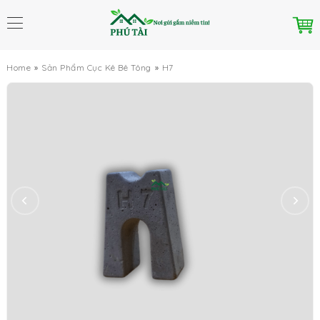
Home
Sản Phẩm Cục Kê Bê Tông
H7