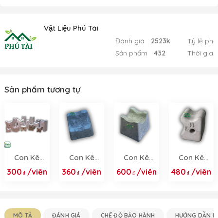
Vật Liệu Phú Tài
Đánh giá
2523k
Tỷ lệ phả
Sản phẩm
432
Thời gian
Sản phẩm tương tự
Con Kê
Con Kê
Con Kê
Con Kê
Bê Tông -
Bê Tông
Bê Tông
Bê Tông
300
/viên
360
/viên
600
/viên
480
/viên
Con Kê
15/20F
20/25F
20/25
Thép Sàn,
Dầm, Cột
2025
MÔ TẢ
ĐÁNH GIÁ
CHẾ ĐỘ BẢO HÀNH
HƯỚNG DẪN M