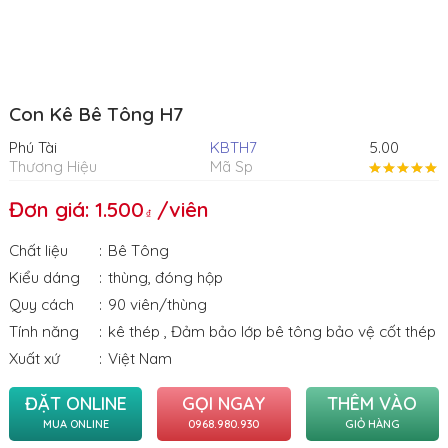
Con Kê Bê Tông H7
Phú Tài
KBTH7
5.00
Thương Hiệu
Mã Sp
Đơn giá: 1.500
/viên
Chất liệu
Bê Tông
Kiểu dáng
thùng
,
đóng hộp
Quy cách
90 viên/thùng
Tính năng
kê thép
,
Đảm bảo lớp bê tông bảo vệ cốt thép
Xuất xứ
Việt Nam
ĐẶT ONLINE
GỌI NGAY
THÊM VÀO
MUA ONLINE
0968.980.930
GIỎ HÀNG