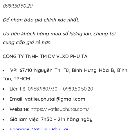
0989.50.50.20
Để nhận báo giá chính xác nhất.
Ưu tiên khách hàng mua số lượng lớn, chúng tôi
cung cấp giá rẻ hơn.
CÔNG TY TNHH TM DV VLXD PHÚ TÀI
VP: 67/10 Nguyễn Thị Tú, Bình Hưng Hòa B, Bình
Tân, TPHCM
Liên hệ: 0968.980.930 – 0989.50.50.20
Email: vatlieuphutai@gmail.com
Website:
https://vatlieuphutai.com/
Giờ làm việc: 7h30 – 21h hằng ngày
Fanpage: Vật Liệu Phú Tài