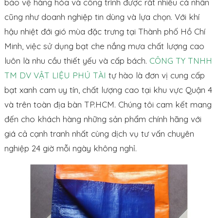
bảo vệ hàng hóa và công trình được rất nhiều cá nhân
cũng như doanh nghiệp tin dùng và lựa chọn. Với khí
hậu nhiệt đới gió mùa đặc trưng tại Thành phố Hồ Chí
Minh, việc sử dụng bạt che nắng mưa chất lượng cao
luôn là nhu cầu thiết yếu và cấp bách.
CÔNG TY TNHH
TM DV VẬT LIỆU PHÚ TÀI
tự hào là đơn vị cung cấp
bạt xanh cam uy tín, chất lượng cao tại khu vực Quận 4
và trên toàn địa bàn TP.HCM. Chúng tôi cam kết mang
đến cho khách hàng những sản phẩm chính hãng với
giá cả cạnh tranh nhất cùng dịch vụ tư vấn chuyên
nghiệp 24 giờ mỗi ngày không nghỉ.