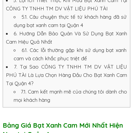
5.
Lợi Ích Thiết Thực Khi Mua Bạt Xanh Cam Tại
CÔNG TY TNHH TM DV VẬT LIỆU PHÚ TÀI
5.1.
Câu chuyện thực tế từ khách hàng đã sử
dụng bạt xanh cam tại Quận 4
6.
Hướng Dẫn Bảo Quản Và Sử Dụng Bạt Xanh
Cam Hiệu Quả Nhất
6.1.
Các lỗi thường gặp khi sử dụng bạt xanh
cam và cách khắc phục triệt để
7.
Tại Sao CÔNG TY TNHH TM DV VẬT LIỆU
PHÚ TÀI Là Lựa Chọn Hàng Đầu Cho Bạt Xanh Cam
Tại Quận 4?
7.1.
Cam kết mạnh mẽ của chúng tôi dành cho
mọi khách hàng
Bảng Giá Bạt Xanh Cam Mới Nhất Hiện