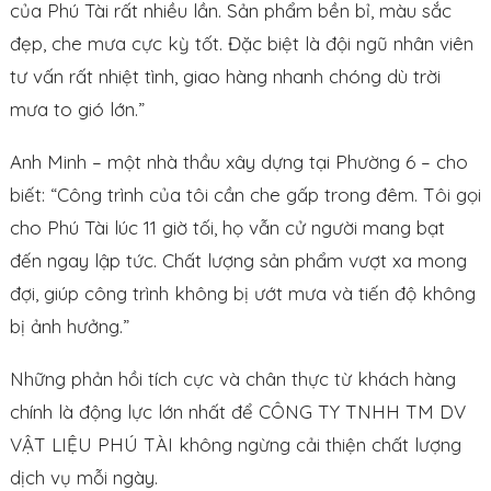
của Phú Tài rất nhiều lần. Sản phẩm bền bỉ, màu sắc
đẹp, che mưa cực kỳ tốt. Đặc biệt là đội ngũ nhân viên
tư vấn rất nhiệt tình, giao hàng nhanh chóng dù trời
mưa to gió lớn.”
Anh Minh – một nhà thầu xây dựng tại Phường 6 – cho
biết: “Công trình của tôi cần che gấp trong đêm. Tôi gọi
cho Phú Tài lúc 11 giờ tối, họ vẫn cử người mang bạt
đến ngay lập tức. Chất lượng sản phẩm vượt xa mong
đợi, giúp công trình không bị ướt mưa và tiến độ không
bị ảnh hưởng.”
Những phản hồi tích cực và chân thực từ khách hàng
chính là động lực lớn nhất để CÔNG TY TNHH TM DV
VẬT LIỆU PHÚ TÀI không ngừng cải thiện chất lượng
dịch vụ mỗi ngày.