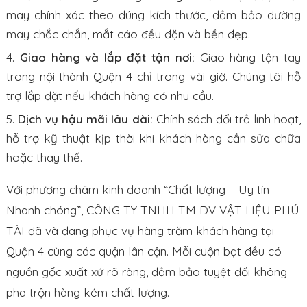
may chính xác theo đúng kích thước, đảm bảo đường
may chắc chắn, mắt cáo đều đặn và bền đẹp.
Giao hàng và lắp đặt tận nơi:
Giao hàng tận tay
trong nội thành Quận 4 chỉ trong vài giờ. Chúng tôi hỗ
trợ lắp đặt nếu khách hàng có nhu cầu.
Dịch vụ hậu mãi lâu dài:
Chính sách đổi trả linh hoạt,
hỗ trợ kỹ thuật kịp thời khi khách hàng cần sửa chữa
hoặc thay thế.
Với phương châm kinh doanh “Chất lượng – Uy tín –
Nhanh chóng”, CÔNG TY TNHH TM DV VẬT LIỆU PHÚ
TÀI đã và đang phục vụ hàng trăm khách hàng tại
Quận 4 cùng các quận lân cận. Mỗi cuộn bạt đều có
nguồn gốc xuất xứ rõ ràng, đảm bảo tuyệt đối không
pha trộn hàng kém chất lượng.