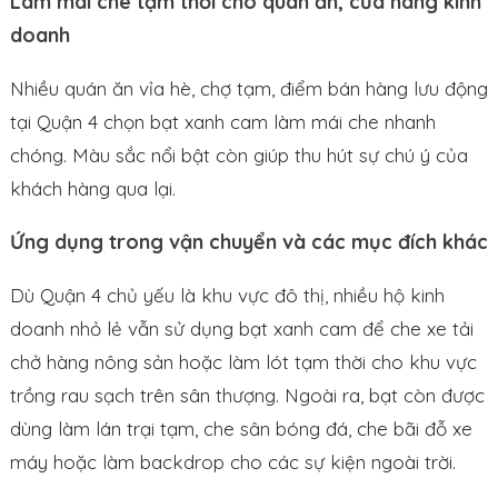
Làm mái che tạm thời cho quán ăn, cửa hàng kinh
doanh
Nhiều quán ăn vỉa hè, chợ tạm, điểm bán hàng lưu động
tại Quận 4 chọn bạt xanh cam làm mái che nhanh
chóng. Màu sắc nổi bật còn giúp thu hút sự chú ý của
khách hàng qua lại.
Ứng dụng trong vận chuyển và các mục đích khác
Dù Quận 4 chủ yếu là khu vực đô thị, nhiều hộ kinh
doanh nhỏ lẻ vẫn sử dụng bạt xanh cam để che xe tải
chở hàng nông sản hoặc làm lót tạm thời cho khu vực
trồng rau sạch trên sân thượng. Ngoài ra, bạt còn được
dùng làm lán trại tạm, che sân bóng đá, che bãi đỗ xe
máy hoặc làm backdrop cho các sự kiện ngoài trời.