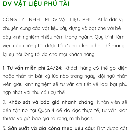
DV VẬT LIỆU PHÚ TÀI
CÔNG TY TNHH TM DV VẬT LIỆU PHÚ TÀI là đơn vị
chuyên cung cấp vật liệu xây dựng và bạt che với bề
dày kinh nghiệm nhiều năm trong ngành. Quy trình làm
việc của chúng tôi được tối ưu hóa khoa học để mang
lại sự hài lòng tối đa cho mọi khách hàng:
Tư vấn miễn phí 24/24:
Khách hàng có thể gọi điện
hoặc nhắn tin bất kỳ lúc nào trong ngày, đội ngũ nhân
viên giàu kinh nghiệm sẽ tư vấn chi tiết về loại bạt phù
hợp nhất với nhu cầu cụ thể.
Khảo sát và báo giá nhanh chóng:
Nhân viên sẽ
đến tận nơi tại Quận 4 để đo đạc thực tế, tư vấn kích
thước và gửi báo giá rõ ràng, minh bạch.
Sản xuất và gia công theo yêu cầu:
Bạt được cắt