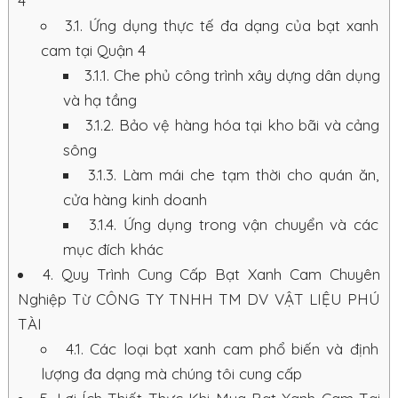
4
3.1.
Ứng dụng thực tế đa dạng của bạt xanh
cam tại Quận 4
3.1.1.
Che phủ công trình xây dựng dân dụng
và hạ tầng
3.1.2.
Bảo vệ hàng hóa tại kho bãi và cảng
sông
3.1.3.
Làm mái che tạm thời cho quán ăn,
cửa hàng kinh doanh
3.1.4.
Ứng dụng trong vận chuyển và các
mục đích khác
4.
Quy Trình Cung Cấp Bạt Xanh Cam Chuyên
Nghiệp Từ CÔNG TY TNHH TM DV VẬT LIỆU PHÚ
TÀI
4.1.
Các loại bạt xanh cam phổ biến và định
lượng đa dạng mà chúng tôi cung cấp