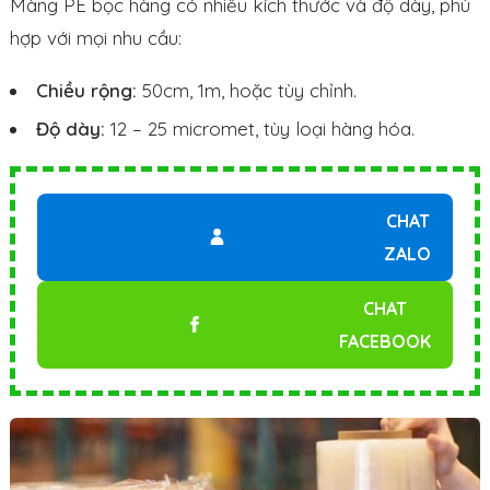
Màng PE bọc hàng có nhiều kích thước và độ dày, phù
hợp với mọi nhu cầu:
Chiều rộng:
50cm, 1m, hoặc tùy chỉnh.
Độ dày:
12 – 25 micromet, tùy loại hàng hóa.
CHAT
ZALO
CHAT
FACEBOOK