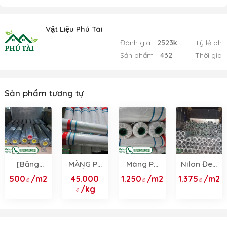
Vật Liệu Phú Tài
Đánh giá
2523k
Tỷ lệ phả
Sản phẩm
432
Thời gian
Sản phẩm tương tự
[Bảng
MÀNG PE
Màng PE
Nilon Đen
giá] Nilon
ĐỔ BÊ
Đổ Bê
Lót Sàn
500
/m2
45.000
1.250
/m2
1.375
/m2
Lót Sàn -
TÔNG
Tông
2Mx400M
/kg
Nilon Trải
2MX200M
2Mx400M
30MIC
Sàn Đổ
DÀY
Dày
Bê Tông
30MIC
30MIC
2026