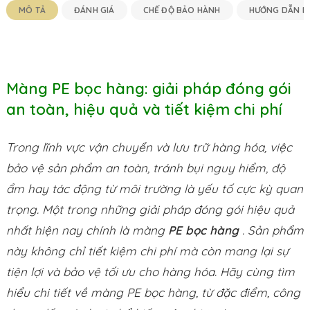
MÔ TẢ
ĐÁNH GIÁ
CHẾ ĐỘ BẢO HÀNH
HƯỚNG DẪN M
Màng PE bọc hàng: giải pháp đóng gói
an toàn, hiệu quả và tiết kiệm chi phí
Trong lĩnh vực vận chuyển và lưu trữ hàng hóa, việc
bảo vệ sản phẩm an toàn, tránh bụi nguy hiểm, độ
ẩm hay tác động từ môi trường là yếu tố cực kỳ quan
trọng. Một trong những giải pháp đóng gói hiệu quả
nhất hiện nay chính là màng
PE bọc hàng
. Sản phẩm
này không chỉ tiết kiệm chi phí mà còn mang lại sự
tiện lợi và bảo vệ tối ưu cho hàng hóa. Hãy cùng tìm
hiểu chi tiết về màng PE bọc hàng, từ đặc điểm, công