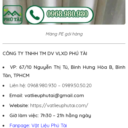
Màng PE gói hàng
CÔNG TY TNHH TM DV VLXD PHÚ TÀI
VP: 67/10 Nguyễn Thị Tú, Bình Hưng Hòa B, Bình
Tân, TPHCM
Liên hệ: 0968.980.930 – 0989.50.50.20
Email: vatlieuphutai@gmail.com
Website:
https://vatlieuphutai.com/
Giờ làm việc: 7h30 – 21h hằng ngày
Fanpage: Vật Liệu Phú Tài