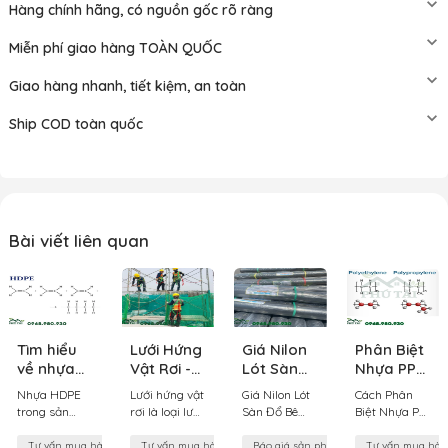
Hàng chính hãng, có nguồn gốc rõ ràng
Miễn phí giao hàng TOÀN QUỐC
Giao hàng nhanh, tiết kiệm, an toàn
Ship COD toàn quốc
Bài viết liên quan
Tìm hiểu
Lưới Hứng
Giá Nilon
Phân Biệt
về nhựa
Vật Rơi -
Lót Sàn
Nhựa PP
HDPE
Giải Pháp
Đổ Bê
Và Nhựa
Nhựa HDPE
Lưới hứng vật
Giá Nilon Lót
Cách Phân
trong sản
An Toàn
Tông Hiện
PE
trong sản
rơi là loại lưới
Sàn Đổ Bê
Biệt Nhựa PP
xuất lưới
Cho Công
Nay
xuất lưới bao
bảo vệ được
Tông: Tìm
và Nhựa PE
bao che
Trình Xây
che là một
thiết kế đặc
Hiểu Chi Tiết
Nhựa
Tư vấn mua hàng
Tư vấn mua hàng
Báo giá sản phẩm
Tư vấn mua hàn