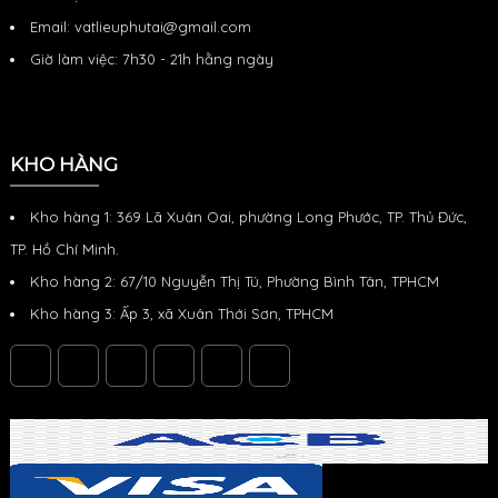
tốt, khả năng
tiện di
biệt là trong
(PP): PP có
Email: vatlieuphutai@gmail.com
chịu được tác
chuyển gần k
các hạng
công thức hóa
động vật lý
mục như
học là (C3
Giờ làm việc: 7h30 - 21h hằng ngày
KHO HÀNG
Kho hàng 1: 369 Lã Xuân Oai, phường Long Phước, TP. Thủ Đức,
TP. Hồ Chí Minh.
Kho hàng 2: 67/10 Nguyễn Thị Tú, Phường Bình Tân, TPHCM
Kho hàng 3: Ấp 3, xã Xuân Thới Sơn, TPHCM