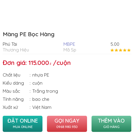
Màng PE Bọc Hàng
Phú Tài
MBPE
5.00
Thương Hiệu
Mã Sp
Đơn giá: 115.000
/cuộn
Chất liệu
nhựa PE
Kiểu dáng
cuộn
Màu sắc
Trắng trong
Tính năng
bao che
Xuất xứ
Việt Nam
ĐẶT ONLINE
GỌI NGAY
THÊM VÀO
MUA ONLINE
0968.980.930
GIỎ HÀNG