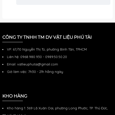
CÔNG TY TNHH TM DV VẬT LIỆU PHÚ TÀI
VP: 67/10 Nguyễn Thị Tú, phường Bình Tân, TPHCM
Liên hệ: 0968.980.930 - 0989.50.50.20
Email: vatlieuphutai@gmail.com
Giờ làm việc: 7h30 - 21h hằng ngày
KHO HÀNG
Kho hàng 1: 369 Lã Xuân Oai, phường Long Phước, TP. Thủ Đức,