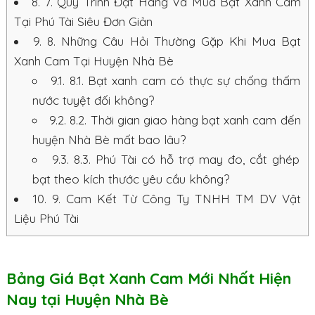
8.
7. Quy Trình Đặt Hàng Và Mua Bạt Xanh Cam
Tại Phú Tài Siêu Đơn Giản
9.
8. Những Câu Hỏi Thường Gặp Khi Mua Bạt
Xanh Cam Tại Huyện Nhà Bè
9.1.
8.1. Bạt xanh cam có thực sự chống thấm
nước tuyệt đối không?
9.2.
8.2. Thời gian giao hàng bạt xanh cam đến
huyện Nhà Bè mất bao lâu?
9.3.
8.3. Phú Tài có hỗ trợ may đo, cắt ghép
bạt theo kích thước yêu cầu không?
10.
9. Cam Kết Từ Công Ty TNHH TM DV Vật
Liệu Phú Tài
Bảng Giá Bạt Xanh Cam Mới Nhất Hiện
Nay tại Huyện Nhà Bè