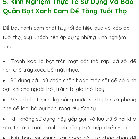
5. Kinh Nghiệm Thực Tế Sử Dụng Và Bảo
Quản Bạt Xanh Cam Để Tăng Tuổi Thọ
Để bạt xanh cam phát huy tối đa hiệu quả và kéo dài
tuổi thọ, quý khách nên áp dụng những kinh nghiệm
sau:
Tránh kéo lê bạt trên mặt đất thô ráp, đá sỏi để
hạn chế trầy xước bề mặt nhựa.
Sử dụng dây dù chắc chắn hoặc móc sắt để cố định
bạt khi che ngoài trời, tránh bị gió thổi bay.
Vệ sinh bạt định kỳ bằng nước sạch pha xà phòng
nhẹ để loại bỏ bụi bẩn, rong rêu tích tụ.
Khi không sử dụng, hãy gấp gọn và lưu trữ ở nơi khô
ráo, thoáng mát, tránh ánh nắng trực tiếp chiếu vào.
Kết hợp với khung sắt hoặc cột tre chắc chắn để