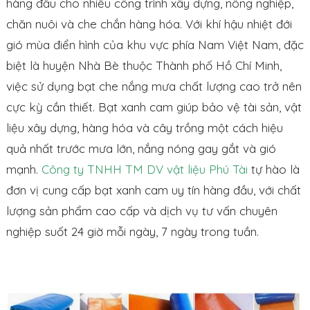
hàng đầu cho nhiều công trình xây dựng, nông nghiệp,
chăn nuôi và che chắn hàng hóa. Với khí hậu nhiệt đới
gió mùa điển hình của khu vực phía Nam Việt Nam, đặc
biệt là huyện Nhà Bè thuộc Thành phố Hồ Chí Minh,
việc sử dụng bạt che nắng mưa chất lượng cao trở nên
cực kỳ cần thiết. Bạt xanh cam giúp bảo vệ tài sản, vật
liệu xây dựng, hàng hóa và cây trồng một cách hiệu
quả nhất trước mưa lớn, nắng nóng gay gắt và gió
mạnh.
Công ty TNHH TM DV vật liệu Phú Tài
tự hào là
đơn vị cung cấp bạt xanh cam uy tín hàng đầu, với chất
lượng sản phẩm cao cấp và dịch vụ tư vấn chuyên
nghiệp suốt 24 giờ mỗi ngày, 7 ngày trong tuần.