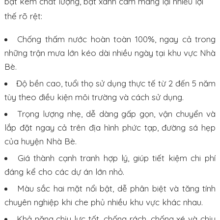
bạt kém chất lượng, bạt xanh cam mang lại nhiều lợi
thế rõ rệt:
Chống thấm nước hoàn toàn 100%, ngay cả trong
những trận mưa lớn kéo dài nhiều ngày tại khu vực Nhà
Bè.
Độ bền cao, tuổi thọ sử dụng thực tế từ 2 đến 5 năm
tùy theo điều kiện môi trường và cách sử dụng.
Trọng lượng nhẹ, dễ dàng gấp gọn, vận chuyển và
lắp đặt ngay cả trên địa hình phức tạp, đường sá hẹp
của huyện Nhà Bè.
Giá thành cạnh tranh hợp lý, giúp tiết kiệm chi phí
đáng kể cho các dự án lớn nhỏ.
Màu sắc hai mặt nổi bật, dễ phân biệt và tăng tính
chuyên nghiệp khi che phủ nhiều khu vực khác nhau.
Khả năng chịu lực tốt, chống rách, chống xé và chịu