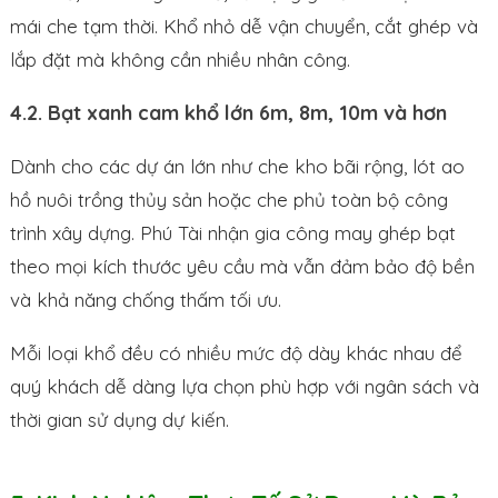
mái che tạm thời. Khổ nhỏ dễ vận chuyển, cắt ghép và
lắp đặt mà không cần nhiều nhân công.
4.2. Bạt xanh cam khổ lớn 6m, 8m, 10m và hơn
Dành cho các dự án lớn như che kho bãi rộng, lót ao
hồ nuôi trồng thủy sản hoặc che phủ toàn bộ công
trình xây dựng. Phú Tài nhận gia công may ghép bạt
theo mọi kích thước yêu cầu mà vẫn đảm bảo độ bền
và khả năng chống thấm tối ưu.
Mỗi loại khổ đều có nhiều mức độ dày khác nhau để
quý khách dễ dàng lựa chọn phù hợp với ngân sách và
thời gian sử dụng dự kiến.