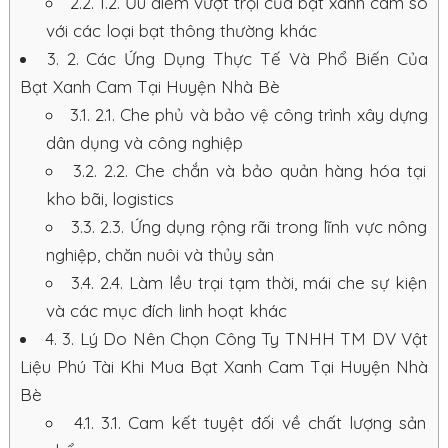
2.2.
1.2. Ưu điểm vượt trội của bạt xanh cam so
với các loại bạt thông thường khác
3.
2. Các Ứng Dụng Thực Tế Và Phổ Biến Của
Bạt Xanh Cam Tại Huyện Nhà Bè
3.1.
2.1. Che phủ và bảo vệ công trình xây dựng
dân dụng và công nghiệp
3.2.
2.2. Che chắn và bảo quản hàng hóa tại
kho bãi, logistics
3.3.
2.3. Ứng dụng rộng rãi trong lĩnh vực nông
nghiệp, chăn nuôi và thủy sản
3.4.
2.4. Làm lều trại tạm thời, mái che sự kiện
và các mục đích linh hoạt khác
4.
3. Lý Do Nên Chọn Công Ty TNHH TM DV Vật
Liệu Phú Tài Khi Mua Bạt Xanh Cam Tại Huyện Nhà
Bè
4.1.
3.1. Cam kết tuyệt đối về chất lượng sản