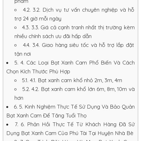
phẩm
4.2.
3.2. Dịch vụ tư vấn chuyên nghiệp và hỗ
trợ 24 giờ mỗi ngày
4.3.
3.3. Giá cả cạnh tranh nhất thị trường kèm
nhiều chính sách ưu đãi hấp dẫn
4.4.
3.4. Giao hàng siêu tốc và hỗ trợ lắp đặt
tận nơi
5.
4. Các Loại Bạt Xanh Cam Phổ Biến Và Cách
Chọn Kích Thước Phù Hợp
5.1.
4.1. Bạt xanh cam khổ nhỏ 2m, 3m, 4m
5.2.
4.2. Bạt xanh cam khổ lớn 6m, 8m, 10m và
hơn
6.
5. Kinh Nghiệm Thực Tế Sử Dụng Và Bảo Quản
Bạt Xanh Cam Để Tăng Tuổi Thọ
7.
6. Phản Hồi Thực Tế Từ Khách Hàng Đã Sử
Dụng Bạt Xanh Cam Của Phú Tài Tại Huyện Nhà Bè