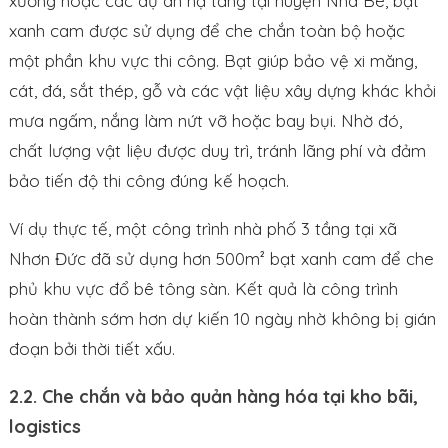
xưởng hoặc các dự án hạ tầng tại huyện Nhà Bè, bạt
xanh cam được sử dụng để che chắn toàn bộ hoặc
một phần khu vực thi công. Bạt giúp bảo vệ xi măng,
cát, đá, sắt thép, gỗ và các vật liệu xây dựng khác khỏi
mưa ngấm, nắng làm nứt vỡ hoặc bay bụi. Nhờ đó,
chất lượng vật liệu được duy trì, tránh lãng phí và đảm
bảo tiến độ thi công đúng kế hoạch.
Ví dụ thực tế, một công trình nhà phố 3 tầng tại xã
Nhơn Đức đã sử dụng hơn 500m² bạt xanh cam để che
phủ khu vực đổ bê tông sàn. Kết quả là công trình
hoàn thành sớm hơn dự kiến 10 ngày nhờ không bị gián
đoạn bởi thời tiết xấu.
2.2. Che chắn và bảo quản hàng hóa tại kho bãi,
logistics