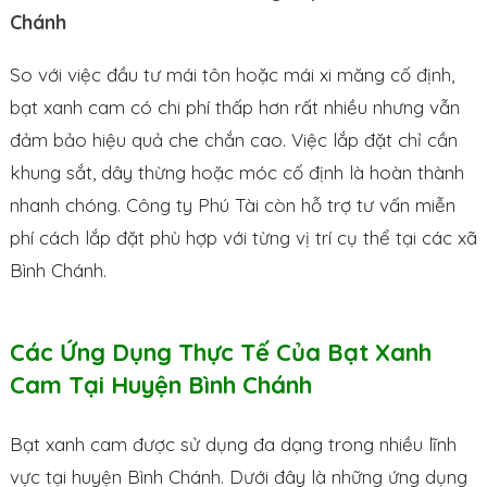
Chánh
So với việc đầu tư mái tôn hoặc mái xi măng cố định,
bạt xanh cam có chi phí thấp hơn rất nhiều nhưng vẫn
đảm bảo hiệu quả che chắn cao. Việc lắp đặt chỉ cần
khung sắt, dây thừng hoặc móc cố định là hoàn thành
nhanh chóng. Công ty Phú Tài còn hỗ trợ tư vấn miễn
phí cách lắp đặt phù hợp với từng vị trí cụ thể tại các xã
Bình Chánh.
Các Ứng Dụng Thực Tế Của Bạt Xanh
Cam Tại Huyện Bình Chánh
Bạt xanh cam được sử dụng đa dạng trong nhiều lĩnh
vực tại huyện Bình Chánh. Dưới đây là những ứng dụng