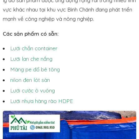
lý do sản phẩm được ứng dụng rộng rãi trong nhiều lĩnh
vực khác nhau tại khu vực Bình Chánh đang phát triển
mạnh về công nghiệp và nông nghiệp.
Các sản phẩm có sẵn:
Lưới chắn container
Lưới lan che nắng
Màng pe đổ bê tông
nilon đen lót sàn
Lưới cước ô vuông
Lưới nhựa hàng rào HDPE