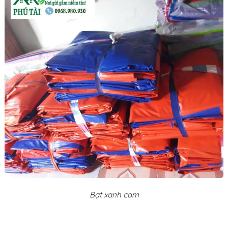
Bạt xanh cam