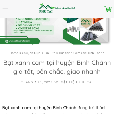
Home
Chuyên Mục
Tin Tức
Bạt Xanh Cam Các Tỉnh Thành
Bạt xanh cam tại huyện Bình Chánh
giá tốt, bền chắc, giao nhanh
THÁNG 3 25, 2026
BỞI
VẬT LIỆU PHÚ TÀI
Bạt xanh cam tại huyện Bình Chánh
đang trở thành