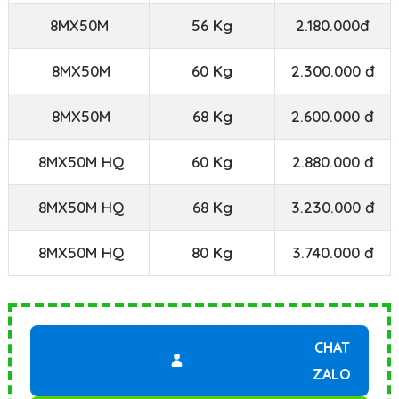
8MX50M
56 Kg
2.180.000đ
8MX50M
60 Kg
2.300.000 đ
8MX50M
68 Kg
2.600.000 đ
8MX50M HQ
60 Kg
2.880.000 đ
8MX50M HQ
68 Kg
3.230.000 đ
8MX50M HQ
80 Kg
3.740.000 đ
CHAT
ZALO