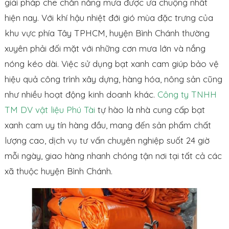
giải pháp che chắn nắng mưa được ưa chuộng nhất
hiện nay. Với khí hậu nhiệt đới gió mùa đặc trưng của
khu vực phía Tây TPHCM, huyện Bình Chánh thường
xuyên phải đối mặt với những cơn mưa lớn và nắng
nóng kéo dài. Việc sử dụng bạt xanh cam giúp bảo vệ
hiệu quả công trình xây dựng, hàng hóa, nông sản cũng
như nhiều hoạt động kinh doanh khác.
Công ty TNHH
TM DV vật liệu Phú Tài
tự hào là nhà cung cấp bạt
xanh cam uy tín hàng đầu, mang đến sản phẩm chất
lượng cao, dịch vụ tư vấn chuyên nghiệp suốt 24 giờ
mỗi ngày, giao hàng nhanh chóng tận nơi tại tất cả các
xã thuộc huyện Bình Chánh.