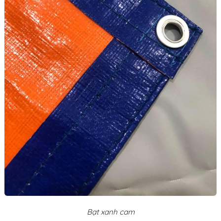
Bạt xanh cam