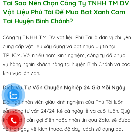
Tại Sao Nên Chọn Công Ty TNHH TM DV
Vật Liệu Phú Tài Để Mua Bạt Xanh Cam
Tại Huyện Bình Chánh?
Công ty TNHH TM DV vật liệu Phú Tài là đơn vị chuyên
cung cấp vật liệu xây dựng và bạt nhựa uy tín tại
TPHCM. Với nhiều năm kinh nghiệm, công ty đã phục
vụ hàng nghìn khách hàng tại huyện Bình Chánh và các
khu vực lân cận.
Dịch Vụ Tư Vấn Chuyên Nghiệp 24 Giờ Mỗi Ngày
Đội ngũ nhân viên giàu kinh nghiệm của Phú Tài luôn
sẵn sàng tư vấn 24/24, kể cả ngày lễ và cuối tuần. Quý
khách chỉ cần gọi điện hoặc nhắn tin qua Zalo, sẽ được
hỗ trợ ngay về kích thước, độ dày, cách sử dụng bạt