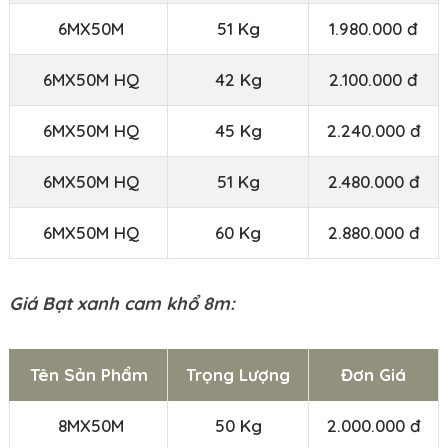
6MX50M
51 Kg
1.980.000 đ
6MX50M HQ
42 Kg
2.100.000 đ
6MX50M HQ
45 Kg
2.240.000 đ
6MX50M HQ
51 Kg
2.480.000 đ
6MX50M HQ
60 Kg
2.880.000 đ
Giá Bạt xanh cam khổ 8m:
Tên Sản Phẩm
Trọng Lượng
Đơn Giá
8MX50M
50 Kg
2.000.000 đ