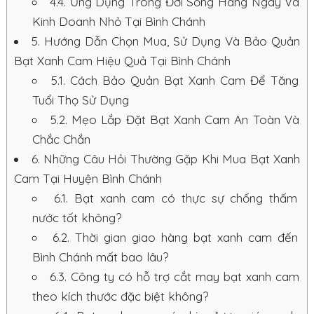
4.4.
Ứng Dụng Trong Đời Sống Hàng Ngày Và
Kinh Doanh Nhỏ Tại Bình Chánh
5.
Hướng Dẫn Chọn Mua, Sử Dụng Và Bảo Quản
Bạt Xanh Cam Hiệu Quả Tại Bình Chánh
5.1.
Cách Bảo Quản Bạt Xanh Cam Để Tăng
Tuổi Thọ Sử Dụng
5.2.
Mẹo Lắp Đặt Bạt Xanh Cam An Toàn Và
Chắc Chắn
6.
Những Câu Hỏi Thường Gặp Khi Mua Bạt Xanh
Cam Tại Huyện Bình Chánh
6.1.
Bạt xanh cam có thực sự chống thấm
nước tốt không?
6.2.
Thời gian giao hàng bạt xanh cam đến
Bình Chánh mất bao lâu?
6.3.
Công ty có hỗ trợ cắt may bạt xanh cam
theo kích thước đặc biệt không?