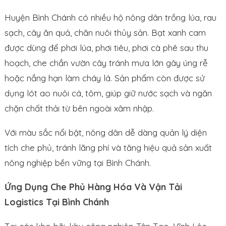
Huyện Bình Chánh có nhiều hộ nông dân trồng lúa, rau
sạch, cây ăn quả, chăn nuôi thủy sản. Bạt xanh cam
được dùng để phơi lúa, phơi tiêu, phơi cà phê sau thu
hoạch, che chắn vườn cây tránh mưa lớn gây úng rễ
hoặc nắng hạn làm cháy lá. Sản phẩm còn được sử
dụng lót ao nuôi cá, tôm, giúp giữ nước sạch và ngăn
chặn chất thải từ bên ngoài xâm nhập.
Với màu sắc nổi bật, nông dân dễ dàng quản lý diện
tích che phủ, tránh lãng phí và tăng hiệu quả sản xuất
nông nghiệp bền vững tại Bình Chánh.
Ứng Dụng Che Phủ Hàng Hóa Và Vận Tải
Logistics Tại Bình Chánh