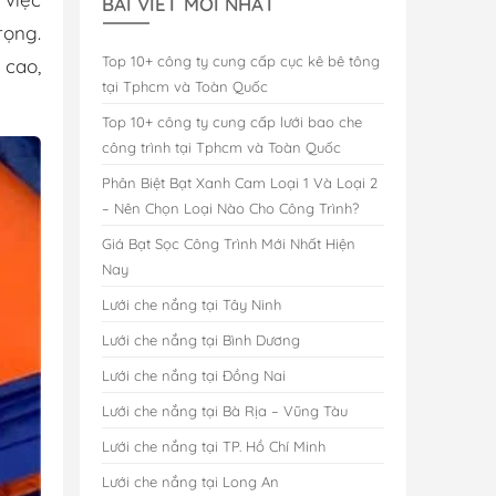
BÀI VIẾT MỚI NHẤT
rọng.
Top 10+ công ty cung cấp cục kê bê tông
 cao,
tại Tphcm và Toàn Quốc
Top 10+ công ty cung cấp lưới bao che
công trình tại Tphcm và Toàn Quốc
Phân Biệt Bạt Xanh Cam Loại 1 Và Loại 2
– Nên Chọn Loại Nào Cho Công Trình?
Giá Bạt Sọc Công Trình Mới Nhất Hiện
Nay
Lưới che nắng tại Tây Ninh
Lưới che nắng tại Bình Dương
Lưới che nắng tại Đồng Nai
Lưới che nắng tại Bà Rịa – Vũng Tàu
Lưới che nắng tại TP. Hồ Chí Minh
Lưới che nắng tại Long An