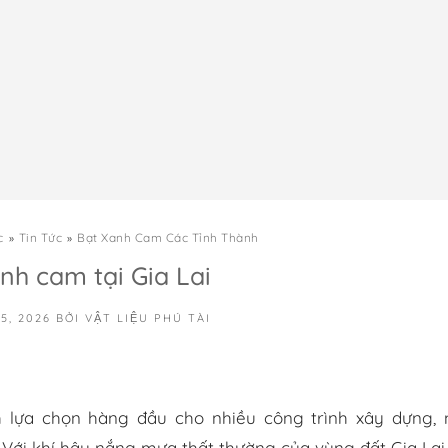
c
Tin Tức
Bạt Xanh Cam Các Tỉnh Thành
nh cam tại Gia Lai
5, 2026
BỞI
VẬT LIỆU PHÚ TÀI
 lựa chọn hàng đầu cho nhiều công trình xây dựng,
 Với khí hậu nắng mưa thất thường của vùng đất Gia Lai,