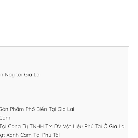
 Nay tại Gia Lai
ản Phẩm Phổ Biến Tại Gia Lai
 Cam
i Công Ty TNHH TM DV Vật Liệu Phú Tài Ở Gia Lai
ạt Xanh Cam Tại Phú Tài