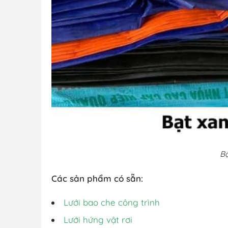
Bạ
Các sản phẩm có sẵn:
Lưới bao che công trình
Lưới hứng vật rơi