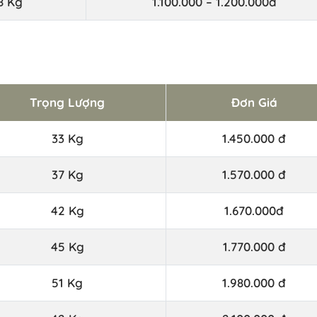
8 Kg
1.100.000 – 1.200.000đ
Trọng Lượng
Đơn Giá
33 Kg
1.450.000 đ
37 Kg
1.570.000 đ
42 Kg
1.670.000đ
45 Kg
1.770.000 đ
51 Kg
1.980.000 đ