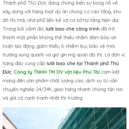
Thành phố Thủ Đức đang chứng kiến sự bùng nổ về
xây dựng với hàng loạt dự án chung cư cao tầng, khu
đô thị mới, nhà phố liền kề và cơ sở hạ tầng hiện đại.
Trong bối cảnh đó,
lưới bao che công trình
đã trở
thành một phần không thể thiếu nhằm đảm bảo an
toàn lao động, giảm thiểu ô nhiễm bụi, bảo vệ môi
trường xung quanh và giữ gìn mỹ quan đô thị. Là đơn vị
hàng đầu cung cấp
lưới bao che tại Thành phố Thủ
Đức
,
Công ty TNHH TM DV vật liệu Phú Tài
cam kết
mang đến sản phẩm chất lượng cao, dịch vụ tư vấn
chuyên nghiệp 24/24h, giao hàng nhanh chóng tận nơi
và giá cả cạnh tranh nhất thị trường.