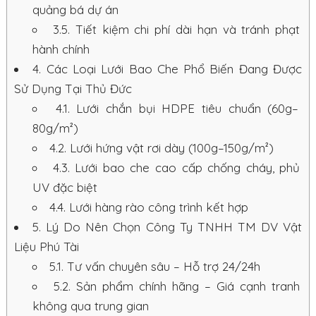
quảng bá dự án
3.5.
Tiết kiệm chi phí dài hạn và tránh phạt
hành chính
4.
Các Loại Lưới Bao Che Phổ Biến Đang Được
Sử Dụng Tại Thủ Đức
4.1.
Lưới chắn bụi HDPE tiêu chuẩn (60g–
80g/m²)
4.2.
Lưới hứng vật rơi dày (100g–150g/m²)
4.3.
Lưới bao che cao cấp chống cháy, phủ
UV đặc biệt
4.4.
Lưới hàng rào công trình kết hợp
5.
Lý Do Nên Chọn Công Ty TNHH TM DV Vật
Liệu Phú Tài
5.1.
Tư vấn chuyên sâu – Hỗ trợ 24/24h
5.2.
Sản phẩm chính hãng – Giá cạnh tranh
không qua trung gian