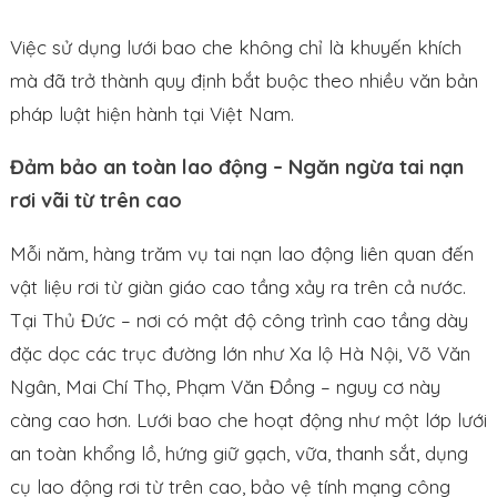
Việc sử dụng lưới bao che không chỉ là khuyến khích
mà đã trở thành quy định bắt buộc theo nhiều văn bản
pháp luật hiện hành tại Việt Nam.
Đảm bảo an toàn lao động – Ngăn ngừa tai nạn
rơi vãi từ trên cao
Mỗi năm, hàng trăm vụ tai nạn lao động liên quan đến
vật liệu rơi từ giàn giáo cao tầng xảy ra trên cả nước.
Tại Thủ Đức – nơi có mật độ công trình cao tầng dày
đặc dọc các trục đường lớn như Xa lộ Hà Nội, Võ Văn
Ngân, Mai Chí Thọ, Phạm Văn Đồng – nguy cơ này
càng cao hơn. Lưới bao che hoạt động như một lớp lưới
an toàn khổng lồ, hứng giữ gạch, vữa, thanh sắt, dụng
cụ lao động rơi từ trên cao, bảo vệ tính mạng công