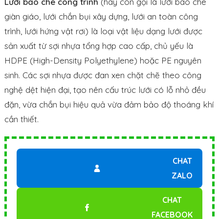
Lưới bao che công trình
(hay còn gọi là lưới bao che
giàn giáo, lưới chắn bụi xây dựng, lưới an toàn công
trình, lưới hứng vật rơi) là loại vật liệu dạng lưới được
sản xuất từ sợi nhựa tổng hợp cao cấp, chủ yếu là
HDPE (High-Density Polyethylene) hoặc PE nguyên
sinh. Các sợi nhựa được đan xen chặt chẽ theo công
nghệ dệt hiện đại, tạo nên cấu trúc lưới có lỗ nhỏ đều
đặn, vừa chắn bụi hiệu quả vừa đảm bảo độ thoáng khí
cần thiết.
CHAT
ZALO
CHAT
FACEBOOK