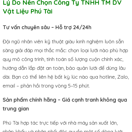
Lý Do Nên Chọn Công Ty TNHH TM DV
Vật Liệu Phú Tài
Tư vấn chuyên sâu – Hỗ trợ 24/24h
Đội ngũ nhân viên kỹ thuật giàu kinh nghiệm luôn sẵn
sàng giải đáp mọi thắc mắc: chọn loại lưới nào phù hợp
quy mô công trình, tính toán số lượng cuộn chính xác,
hướng dẫn lắp đặt an toàn, bảo quản lưới để dùng lâu
dài. Bạn có thể liên hệ bất kỳ lúc nào qua hotline, Zalo,
email – phản hồi trong vòng 5–15 phút.
Sản phẩm chính hãng – Giá cạnh tranh không qua
trung gian
Phú Tài hợp tác trực tiếp với nhà máy sản xuất lớn,
nhập khẩu và phân phối độc quyền một số dòng lưới