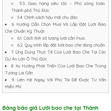
5.3.
Giao hàng siêu tốc – Phủ sóng toàn
Thành phố Thủ Đức
5.4.
Chính sách hậu mãi chu đáo
6.
Hướng Dẫn Chọn Mua Và Lắp Đặt Lưới Bao
Che Chuẩn Kỹ Thuật
6.1.
Cách tính số lượng lưới cần mua
6.2.
Quy trình lắp đặt lưới bao che đúng chuẩn
7.
Ứng Dụng Thực Tế Của Lưới Bao Che Tại Các
Dự Án Lớn Ở Thủ Đức
8.
Xu Hướng Phát Triển Của Lưới Bao Che Trong
Tương Lai Gần
9.
Liên Hệ Ngay Với Phú Tài Để Được Tư Vấn
Miễn Phí
Bảng báo giá Lưới bao che tại Thành