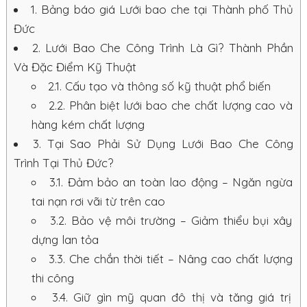
1.
Bảng báo giá Lưới bao che tại Thành phố Thủ
Đức
2.
Lưới Bao Che Công Trình Là Gì? Thành Phần
Và Đặc Điểm Kỹ Thuật
2.1.
Cấu tạo và thông số kỹ thuật phổ biến
2.2.
Phân biệt lưới bao che chất lượng cao và
hàng kém chất lượng
3.
Tại Sao Phải Sử Dụng Lưới Bao Che Công
Trình Tại Thủ Đức?
3.1.
Đảm bảo an toàn lao động – Ngăn ngừa
tai nạn rơi vãi từ trên cao
3.2.
Bảo vệ môi trường – Giảm thiểu bụi xây
dựng lan tỏa
3.3.
Che chắn thời tiết – Nâng cao chất lượng
thi công
3.4.
Giữ gìn mỹ quan đô thị và tăng giá trị