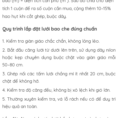
bao (m) = diện tích cần phủ (m²). Sau đó chia cho diện
tích 1 cuộn để ra số cuộn cần mua, cộng thêm 10–15%
hao hụt khi cắt ghép, buộc dây.
Quy trình lắp đặt lưới bao che đúng chuẩn
Kiểm tra giàn giáo chắc chắn, không lỏng lẻo.
Bắt đầu căng lưới từ dưới lên trên, sử dụng dây nilon
hoặc kẹp chuyên dụng buộc chặt vào giàn giáo mỗi
50–80 cm.
Ghép nối các tấm lưới chồng mí ít nhất 20 cm, buộc
chặt để không hở.
Kiểm tra độ căng đều, không bị xô lệch khi gió lớn.
Thường xuyên kiểm tra, vá lỗ rách nếu có để duy trì
hiệu quả an toàn.