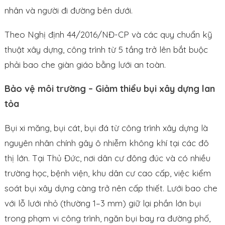
nhân và người đi đường bên dưới.
Theo Nghị định 44/2016/NĐ-CP và các quy chuẩn kỹ
thuật xây dựng, công trình từ 5 tầng trở lên bắt buộc
phải bao che giàn giáo bằng lưới an toàn.
Bảo vệ môi trường – Giảm thiểu bụi xây dựng lan
tỏa
Bụi xi măng, bụi cát, bụi đá từ công trình xây dựng là
nguyên nhân chính gây ô nhiễm không khí tại các đô
thị lớn. Tại Thủ Đức, nơi dân cư đông đúc và có nhiều
trường học, bệnh viện, khu dân cư cao cấp, việc kiểm
soát bụi xây dựng càng trở nên cấp thiết. Lưới bao che
với lỗ lưới nhỏ (thường 1–3 mm) giữ lại phần lớn bụi
trong phạm vi công trình, ngăn bụi bay ra đường phố,