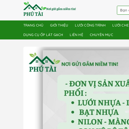
TRANG CHỦ
GIỚI THIỆU
LƯỚI CÔNG TRÌNH
LƯỚI CH
DỤNG CỤ ỐP LÁT GẠCH
LIÊN HỆ
CHUYÊN MỤC