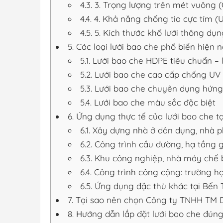
4.3.
3. Trọng lượng trên mét vuông
4.4.
4. Khả năng chống tia cực tím (
4.5.
5. Kích thước khổ lưới thông dụn
5.
Các loại lưới bao che phổ biến hiện n
5.1.
Lưới bao che HDPE tiêu chuẩn – l
5.2.
Lưới bao che cao cấp chống U
5.3.
Lưới bao che chuyên dụng hứng 
5.4.
Lưới bao che màu sắc đặc biệt
6.
Ứng dụng thực tế của lưới bao che tạ
6.1.
Xây dựng nhà ở dân dụng, nhà ph
6.2.
Công trình cầu đường, hạ tầng 
6.3.
Khu công nghiệp, nhà máy chế 
6.4.
Công trình công cộng: trường họ
6.5.
Ứng dụng đặc thù khác tại Bến 
7.
Tại sao nên chọn Công ty TNHH TM DV
8.
Hướng dẫn lắp đặt lưới bao che đúng