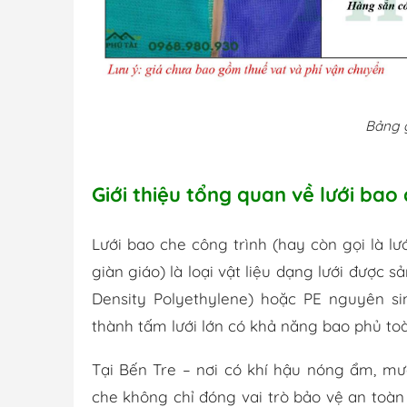
Bảng g
Giới thiệu tổng quan về lưới bao
Lưới bao che công trình (hay còn gọi là lướ
giàn giáo) là loại vật liệu dạng lưới được 
Density Polyethylene) hoặc PE nguyên s
thành tấm lưới lớn có khả năng bao phủ to
Tại Bến Tre – nơi có khí hậu nóng ẩm, m
che không chỉ đóng vai trò bảo vệ an toà