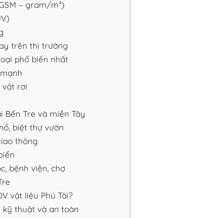
 (GSM – gram/m²)
UV)
g
ay trên thị trường
oại phổ biến nhất
V mạnh
vật rơi
i Bến Tre và miền Tây
ố, biệt thự vườn
giao thông
biến
c, bệnh viện, chợ
Tre
 vật liệu Phú Tài?
 kỹ thuật và an toàn