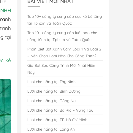
BÀI VIẾT MỚI NHẤT
Tre –
TNHH
Top 10+ công ty cung cấp cục kê bê tông
tranh
tại Tphcm và Toàn Quốc
trình
Top 10+ công ty cung cấp lưới bao che
g tại
công trình tại Tphcm và Toàn Quốc
Phân Biệt Bạt Xanh Cam Loại 1 Và Loại 2
– Nên Chọn Loại Nào Cho Công Trình?
ục kê
Giá Bạt Sọc Công Trình Mới Nhất Hiện
Nay
Lưới che nắng tại Tây Ninh
Lưới che nắng tại Bình Dương
Lưới che nắng tại Đồng Nai
Lưới che nắng tại Bà Rịa – Vũng Tàu
Lưới che nắng tại TP. Hồ Chí Minh
Lưới che nắng tại Long An