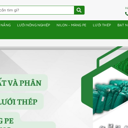
H
E NẮNG
LƯỚI NÔNG NGHIỆP
NILON – MÀNG PE
LƯỚI THÉP
BẠT 