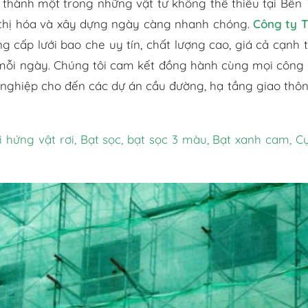
 thành một trong những vật tư không thể thiếu tại Bến 
 thị hóa và xây dựng ngày càng nhanh chóng.
Công ty 
g cấp lưới bao che uy tín, chất lượng cao, giá cả cạnh 
 mỗi ngày. Chúng tôi cam kết đồng hành cùng mọi công 
 nghiệp cho đến các dự án cầu đường, hạ tầng giao thôn
i hứng vật rơi
,
Bạt sọc, bạt sọc 3 màu
,
Bạt xanh cam
,
C