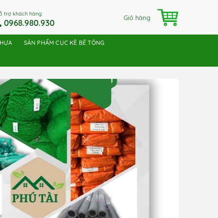
ỗ trợ khách hàng
Giỏ hàng
0968.980.930
NHỰA
SẢN PHẨM CỤC KÊ BÊ TÔNG