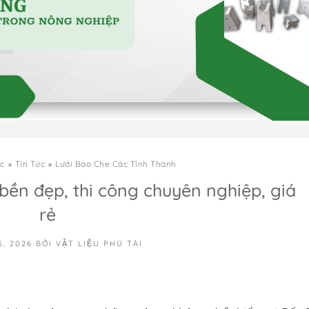
c
Tin Tức
Lưới Bao Che Các Tỉnh Thành
 bền đẹp, thi công chuyên nghiệp, giá
rẻ
6, 2026
BỞI
VẬT LIỆU PHÚ TÀI