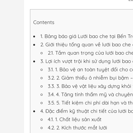
Contents
1.
Bảng báo giá Lưới bao che tại Bến Tr
2.
Giới thiệu tổng quan về lưới bao che
2.1.
Tầm quan trọng của lưới bao che
3.
Lợi ích vượt trội khi sử dụng lưới bao
3.1.
1. Bảo vệ an toàn tuyệt đối cho 
3.2.
2. Giảm thiểu ô nhiễm bụi bặm 
3.3.
3. Bảo vệ vật liệu xây dựng khỏi 
3.4.
4. Tăng tính thẩm mỹ và chuyên
3.5.
5. Tiết kiệm chi phí dài hạn và t
4.
Đặc điểm kỹ thuật chi tiết của lưới 
4.1.
1. Chất liệu sản xuất
4.2.
2. Kích thước mắt lưới