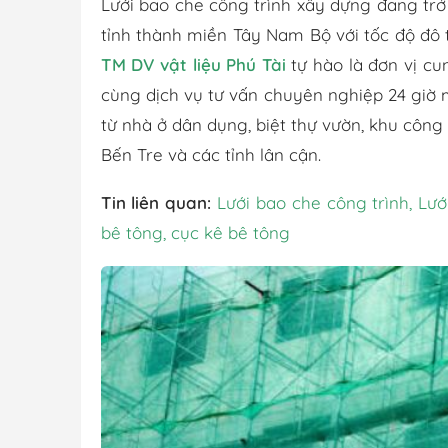
Lưới bao che công trình xây dựng đang trở
tỉnh thành miền Tây Nam Bộ với tốc độ đô
TM DV vật liệu Phú Tài
tự hào là đơn vị cun
cùng dịch vụ tư vấn chuyên nghiệp 24 giờ
từ nhà ở dân dụng, biệt thự vườn, khu công
Bến Tre và các tỉnh lân cận.
Tin liên quan:
Lưới bao che công trình
,
Lướ
bê tông, cục kê bê tông