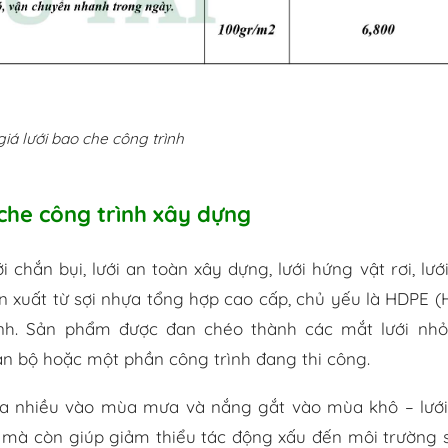
iá lưới bao che công trình
 che công trình xây dựng
i chắn bụi, lưới an toàn xây dựng, lưới hứng vật rơi, lướ
sản xuất từ sợi nhựa tổng hợp cao cấp, chủ yếu là HDPE (
inh. Sản phẩm được đan chéo thành các mắt lưới nhỏ
àn bộ hoặc một phần công trình đang thi công.
ưa nhiều vào mùa mưa và nắng gắt vào mùa khô – lướ
n mà còn giúp giảm thiểu tác động xấu đến môi trường 