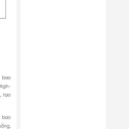
i bao
High-
, tạo
i bao
sống,