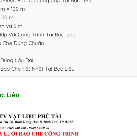
 Được Phú Tài Cung Cấp Tại Bạc Liêu
 m × 100 m
× 50 m
 m và 6 m
p Với Công Trình Tại Bạc Liêu
o Che Đúng Chuẩn
Dùng Lâu Dài
 Bao Che Tốt Nhất Tại Bạc Liêu
c Liêu