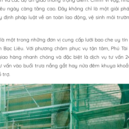
iêu ngày càng tăng cao. Đây không chỉ là một giải ph
 định pháp luật về an toàn lao động, vệ sinh môi trườ
là một trong những đơn vị cung cấp lưới bao che uy tín
nh Bạc Liêu. Với phương châm phục vụ tận tâm, Phú Tà
ao hàng nhanh chóng và đặc biệt là dịch vụ tư vấn 2
ư vấn vào buổi trưa nắng gắt hay nửa đêm khuya khoắt
 trợ.