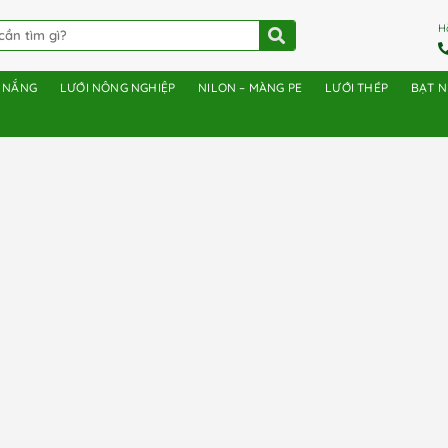
H
E NẮNG
LƯỚI NÔNG NGHIỆP
NILON – MÀNG PE
LƯỚI THÉP
BẠT 