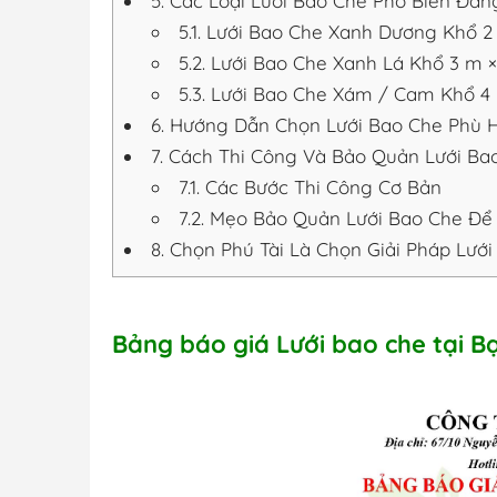
5.
Các Loại Lưới Bao Che Phổ Biến Đang
5.1.
Lưới Bao Che Xanh Dương Khổ 2
5.2.
Lưới Bao Che Xanh Lá Khổ 3 m 
5.3.
Lưới Bao Che Xám / Cam Khổ 4
6.
Hướng Dẫn Chọn Lưới Bao Che Phù Hợ
7.
Cách Thi Công Và Bảo Quản Lưới Ba
7.1.
Các Bước Thi Công Cơ Bản
7.2.
Mẹo Bảo Quản Lưới Bao Che Để 
8.
Chọn Phú Tài Là Chọn Giải Pháp Lưới
Bảng báo giá Lưới bao che tại Bạ