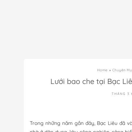
Home
Chuyên Mụ
Lưới bao che tại Bạc Liê
THÁNG 3 
Trong những năm gần đây, Bạc Liêu đã và
nhà ở dân dụng, khu công nghiệp, cảng biể