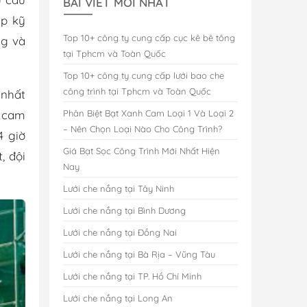
BÀI VIẾT MỚI NHẤT
áp kỹ
Top 10+ công ty cung cấp cục kê bê tông
ng và
tại Tphcm và Toàn Quốc
Top 10+ công ty cung cấp lưới bao che
công trình tại Tphcm và Toàn Quốc
 nhất
i cam
Phân Biệt Bạt Xanh Cam Loại 1 Và Loại 2
– Nên Chọn Loại Nào Cho Công Trình?
4 giờ
Giá Bạt Sọc Công Trình Mới Nhất Hiện
, đội
Nay
Lưới che nắng tại Tây Ninh
Lưới che nắng tại Bình Dương
Lưới che nắng tại Đồng Nai
Lưới che nắng tại Bà Rịa – Vũng Tàu
Lưới che nắng tại TP. Hồ Chí Minh
Lưới che nắng tại Long An