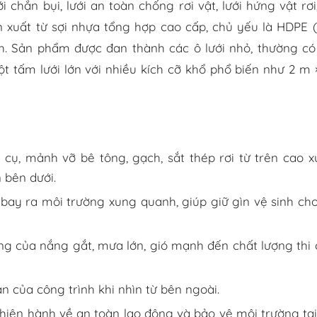
 chắn bụi, lưới an toàn chống rơi vật, lưới hứng vật rơi,
sản xuất từ sợi nhựa tổng hợp cao cấp, chủ yếu là HDPE 
h. Sản phẩm được đan thành các ô lưới nhỏ, thường có
 tấm lưới lớn với nhiều kích cỡ khổ phổ biến như 2 m 
 cụ, mảnh vỡ bê tông, gạch, sắt thép rơi từ trên cao 
 bên dưới.
a bay ra môi trường xung quanh, giúp giữ gìn vệ sinh ch
ng của nắng gắt, mưa lớn, gió mạnh đến chất lượng thi
 của công trình khi nhìn từ bên ngoài.
hiện hành về an toàn lao động và bảo vệ môi trường tại