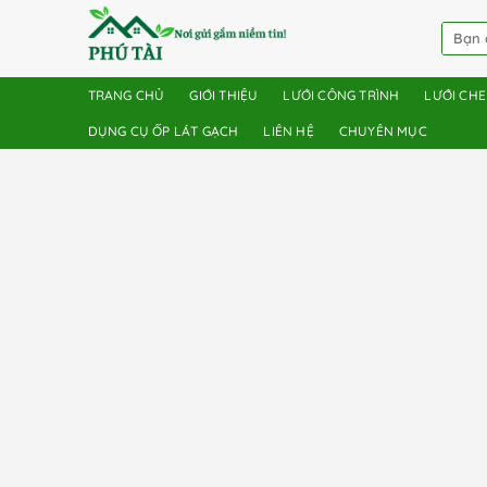
TRANG CHỦ
GIỚI THIỆU
LƯỚI CÔNG TRÌNH
LƯỚI CH
DỤNG CỤ ỐP LÁT GẠCH
LIÊN HỆ
CHUYÊN MỤC