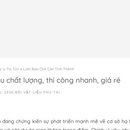
c
Tin Tức
Lưới Bao Che Các Tỉnh Thành
u chất lượng, thi công nhanh, giá rẻ
6, 2026
BỞI
VẬT LIỆU PHÚ TÀI
 đang chứng kiến sự phát triển mạnh mẽ về cơ sở hạ 
n và các dự án giao thông trọng điểm. Chính vì vậy, nh