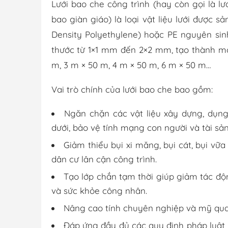
Lưới bao che công trình (hay còn gọi là lưới
bao giàn giáo) là loại vật liệu lưới được 
Density Polyethylene) hoặc PE nguyên sin
thước từ 1×1 mm đến 2×2 mm, tạo thành một
m, 3 m × 50 m, 4 m × 50 m, 6 m × 50 m…
Vai trò chính của lưới bao che bao gồm:
Ngăn chặn các vật liệu xây dựng, dụng
dưới, bảo vệ tính mạng con người và tài sản
Giảm thiểu bụi xi măng, bụi cát, bụi vữ
dân cư lân cận công trình.
Tạo lớp chắn tạm thời giúp giảm tác độ
và sức khỏe công nhân.
Nâng cao tính chuyên nghiệp và mỹ quan
Đáp ứng đầy đủ các quy định pháp luật 