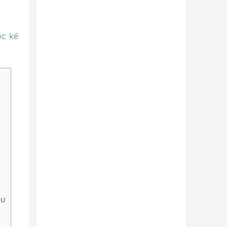
ục kê
êu