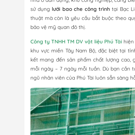
sử dụng
lưới bao che công trình
tại Bạc L
thuật mà còn là yêu cầu bắt buộc theo quy
bảo vệ mỹ quan đô thị.
Công ty TNHH TM DV vật liệu Phú Tài
hiện 
khu vực miền Tây Nam Bộ, đặc biệt tại tỉ
kết mang đến sản phẩm chất lượng cao, gi
mỗi ngày – 7 ngày mỗi tuần. Dù bạn cần t
ngũ nhân viên của Phú Tài luôn sẵn sàng hỗ