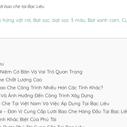
ới bao che tại Bạc Liêu
i hứng vật rơi
,
Bạt sọc, bạt sọc 3 màu
,
Bạt xanh cam
,
C
êu
 Niệm Cơ Bản Và Vai Trò Quan Trọng
Che Chất Lượng Cao
Bao Che Công Trình Nhiều Hơn Các Tỉnh Khác?
u Và Ảnh Hưởng Đến Công Trình Xây Dựng
 Che Tại Việt Nam Và Việc Áp Dụng Tại Bạc Liêu
i – Đơn Vị Cung Cấp Lưới Bao Che Hàng Đầu Tại Bạc Li
nh Khác Biệt Của Phú Tài