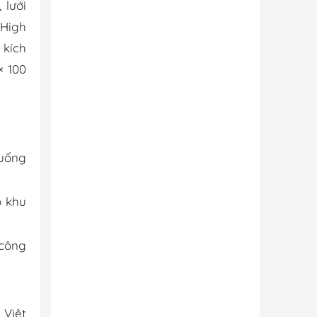
 lưới
(High
 kích
× 100
xuống
o khu
 công
 Việt