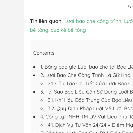
Lư
Tin liên quan:
Lưới bao che công trình
,
Lướ
bê tông, cục kê bê tông
Contents
1.
Bảng báo giá Lưới bao che tại Bạc Li
2.
Lưới Bao Che Công Trình Là Gì? Khái
2.1.
Cấu Tạo Chi Tiết Của Lưới Bao 
3.
Tại Sao Bạc Liêu Cần Sử Dụng Lưới 
3.1.
Khí Hậu Đặc Trưng Của Bạc Liê
3.2.
Quy Định Pháp Luật Về Lưới Bao
4.
Công ty TNHH TM DV Vật Liệu Phú Tà
4.1.
Dịch Vụ Tư Vấn 24/24 – Điểm Mạ