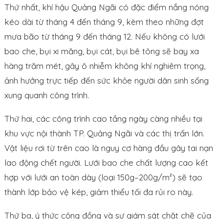
Thứ nhất, khí hậu Quảng Ngãi có đặc điểm nắng nóng
kéo dài từ tháng 4 đến tháng 9, kèm theo những đợt
mưa bão từ tháng 9 đến tháng 12. Nếu không có lưới
bao che, bụi xi măng, bụi cát, bụi bê tông sẽ bay xa
hàng trăm mét, gây ô nhiễm không khí nghiêm trọng,
ảnh hưởng trực tiếp đến sức khỏe người dân sinh sống
xung quanh công trình.
Thứ hai, các công trình cao tầng ngày càng nhiều tại
khu vực nội thành TP. Quảng Ngãi và các thị trấn lớn.
Vật liệu rơi từ trên cao là nguy cơ hàng đầu gây tai nạn
lao động chết người. Lưới bao che chất lượng cao kết
hợp với lưới an toàn dày (loại 150g–200g/m²) sẽ tạo
thành lớp bảo vệ kép, giảm thiểu tối đa rủi ro này.
Thứ ba, ý thức cộng đồng và sự giám sát chặt chẽ của