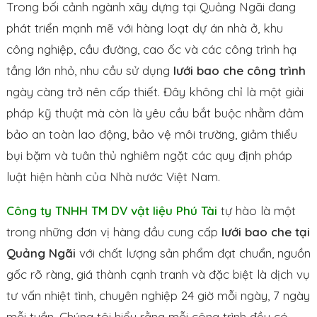
Trong bối cảnh ngành xây dựng tại Quảng Ngãi đang
phát triển mạnh mẽ với hàng loạt dự án nhà ở, khu
công nghiệp, cầu đường, cao ốc và các công trình hạ
tầng lớn nhỏ, nhu cầu sử dụng
lưới bao che công trình
ngày càng trở nên cấp thiết. Đây không chỉ là một giải
pháp kỹ thuật mà còn là yêu cầu bắt buộc nhằm đảm
bảo an toàn lao động, bảo vệ môi trường, giảm thiểu
bụi bặm và tuân thủ nghiêm ngặt các quy định pháp
luật hiện hành của Nhà nước Việt Nam.
Công ty TNHH TM DV vật liệu Phú Tài
tự hào là một
trong những đơn vị hàng đầu cung cấp
lưới bao che tại
Quảng Ngãi
với chất lượng sản phẩm đạt chuẩn, nguồn
gốc rõ ràng, giá thành cạnh tranh và đặc biệt là dịch vụ
tư vấn nhiệt tình, chuyên nghiệp 24 giờ mỗi ngày, 7 ngày
mỗi tuần. Chúng tôi hiểu rằng mỗi công trình đều có