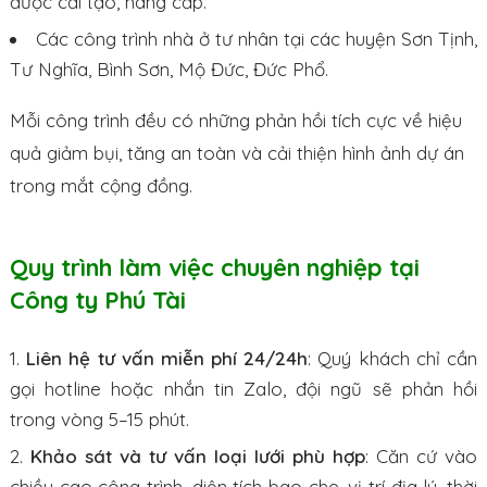
được cải tạo, nâng cấp.
Các công trình nhà ở tư nhân tại các huyện Sơn Tịnh,
Tư Nghĩa, Bình Sơn, Mộ Đức, Đức Phổ.
Mỗi công trình đều có những phản hồi tích cực về hiệu
quả giảm bụi, tăng an toàn và cải thiện hình ảnh dự án
trong mắt cộng đồng.
Quy trình làm việc chuyên nghiệp tại
Công ty Phú Tài
Liên hệ tư vấn miễn phí 24/24h
: Quý khách chỉ cần
gọi hotline hoặc nhắn tin Zalo, đội ngũ sẽ phản hồi
trong vòng 5–15 phút.
Khảo sát và tư vấn loại lưới phù hợp
: Căn cứ vào
chiều cao công trình, diện tích bao che, vị trí địa lý, thời