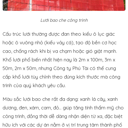
Lưới bao che công trình
Cấu trúc lưới thường được đan theo kiểu ô lục giác
hoặc ô vuông nhỏ (kiểu vảy cá), tạo độ bền cơ học
cao, chống rách khi bị va chạm hoặc gió giật mạnh.
Khổ lưới phổ biến nhất hiện nay là 2m x 100m, 3m x
50m, 2m x 50m, nhưng Công ty Phú Tài có thể cung
cấp khổ lưới tùy chỉnh theo đúng kích thước mà công
trình của quý khách yêu cầu.
Màu sắc lưới bao che rất đa dạng: xanh lá cây, xanh
dương, đen, xám, cam, đỏ… giúp tăng tính thẩm mỹ cho
công trình, đồng thời dễ dàng nhận diện từ xa, đặc biệt
hữu ích với các dự án nằm ở vị trí trung tâm thành phố