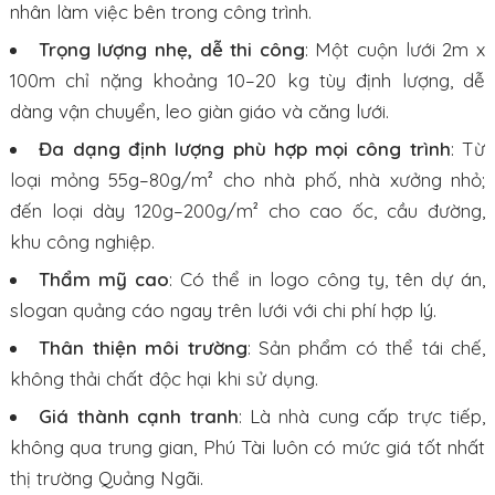
nhân làm việc bên trong công trình.
Trọng lượng nhẹ, dễ thi công
: Một cuộn lưới 2m x
100m chỉ nặng khoảng 10–20 kg tùy định lượng, dễ
dàng vận chuyển, leo giàn giáo và căng lưới.
Đa dạng định lượng phù hợp mọi công trình
: Từ
loại mỏng 55g–80g/m² cho nhà phố, nhà xưởng nhỏ;
đến loại dày 120g–200g/m² cho cao ốc, cầu đường,
khu công nghiệp.
Thẩm mỹ cao
: Có thể in logo công ty, tên dự án,
slogan quảng cáo ngay trên lưới với chi phí hợp lý.
Thân thiện môi trường
: Sản phẩm có thể tái chế,
không thải chất độc hại khi sử dụng.
Giá thành cạnh tranh
: Là nhà cung cấp trực tiếp,
không qua trung gian, Phú Tài luôn có mức giá tốt nhất
thị trường Quảng Ngãi.