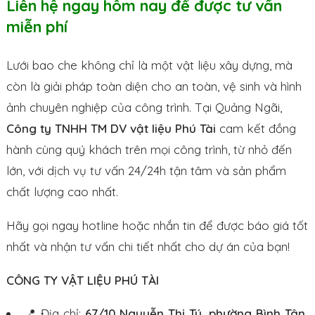
Liên hệ ngay hôm nay để được tư vấn
miễn phí
Lưới bao che không chỉ là một vật liệu xây dựng, mà
còn là giải pháp toàn diện cho an toàn, vệ sinh và hình
ảnh chuyên nghiệp của công trình. Tại Quảng Ngãi,
Công ty TNHH TM DV vật liệu Phú Tài
cam kết đồng
hành cùng quý khách trên mọi công trình, từ nhỏ đến
lớn, với dịch vụ tư vấn 24/24h tận tâm và sản phẩm
chất lượng cao nhất.
Hãy gọi ngay hotline hoặc nhắn tin để được báo giá tốt
nhất và nhận tư vấn chi tiết nhất cho dự án của bạn!
CÔNG TY VẬT LIỆU PHÚ TÀI
📍 Địa chỉ:
67/10 Nguyễn Thị Tú, phường Bình Tân,