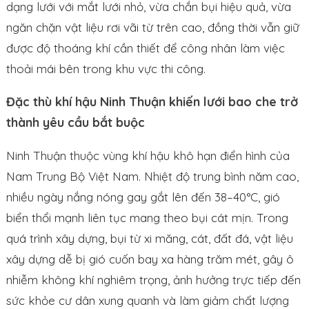
dạng lưới với mắt lưới nhỏ, vừa chắn bụi hiệu quả, vừa
ngăn chặn vật liệu rơi vãi từ trên cao, đồng thời vẫn giữ
được độ thoáng khí cần thiết để công nhân làm việc
thoải mái bên trong khu vực thi công.
Đặc thù khí hậu Ninh Thuận khiến lưới bao che trở
thành yêu cầu bắt buộc
Ninh Thuận thuộc vùng khí hậu khô hạn điển hình của
Nam Trung Bộ Việt Nam. Nhiệt độ trung bình năm cao,
nhiều ngày nắng nóng gay gắt lên đến 38–40°C, gió
biển thổi mạnh liên tục mang theo bụi cát mịn. Trong
quá trình xây dựng, bụi từ xi măng, cát, đất đá, vật liệu
xây dựng dễ bị gió cuốn bay xa hàng trăm mét, gây ô
nhiễm không khí nghiêm trọng, ảnh hưởng trực tiếp đến
sức khỏe cư dân xung quanh và làm giảm chất lượng