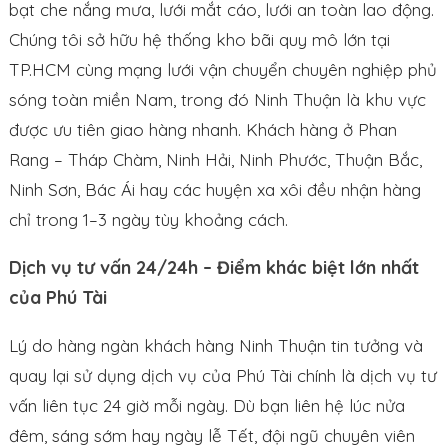
bạt che nắng mưa, lưới mắt cáo, lưới an toàn lao động.
Chúng tôi sở hữu hệ thống kho bãi quy mô lớn tại
TP.HCM cùng mạng lưới vận chuyển chuyên nghiệp phủ
sóng toàn miền Nam, trong đó Ninh Thuận là khu vực
được ưu tiên giao hàng nhanh. Khách hàng ở Phan
Rang – Tháp Chàm, Ninh Hải, Ninh Phước, Thuận Bắc,
Ninh Sơn, Bác Ái hay các huyện xa xôi đều nhận hàng
chỉ trong 1–3 ngày tùy khoảng cách.
Dịch vụ tư vấn 24/24h – Điểm khác biệt lớn nhất
của Phú Tài
Lý do hàng ngàn khách hàng Ninh Thuận tin tưởng và
quay lại sử dụng dịch vụ của Phú Tài chính là dịch vụ tư
vấn liên tục 24 giờ mỗi ngày. Dù bạn liên hệ lúc nửa
đêm, sáng sớm hay ngày lễ Tết, đội ngũ chuyên viên