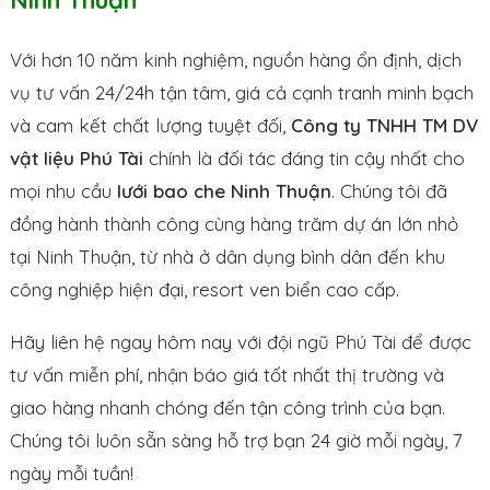
Ninh Thuận
Với hơn 10 năm kinh nghiệm, nguồn hàng ổn định, dịch
vụ tư vấn 24/24h tận tâm, giá cả cạnh tranh minh bạch
và cam kết chất lượng tuyệt đối,
Công ty TNHH TM DV
vật liệu Phú Tài
chính là đối tác đáng tin cậy nhất cho
mọi nhu cầu
lưới bao che Ninh Thuận
. Chúng tôi đã
đồng hành thành công cùng hàng trăm dự án lớn nhỏ
tại Ninh Thuận, từ nhà ở dân dụng bình dân đến khu
công nghiệp hiện đại, resort ven biển cao cấp.
Hãy liên hệ ngay hôm nay với đội ngũ Phú Tài để được
tư vấn miễn phí, nhận báo giá tốt nhất thị trường và
giao hàng nhanh chóng đến tận công trình của bạn.
Chúng tôi luôn sẵn sàng hỗ trợ bạn 24 giờ mỗi ngày, 7
ngày mỗi tuần!