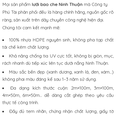
Mọi sản phẩm
lưới bao che Ninh Thuận
mà Công ty
Phú Tài phân phối đều là hàng chính hãng, nguồn gốc rõ
ràng, sản xuất trên dây chuyền công nghệ hiện đại.
Chúng tôi cam kết mạnh mẽ:
100% nhựa HDPE nguyên sinh, không pha tạp chất
tái chế kém chất lượng.
Khả năng chống tia UV cực tốt, không bị giòn, mục,
rách nhanh dù tiếp xúc liên tục dưới nắng Ninh Thuận.
Màu sắc bền đẹp (xanh dương, xanh lá, đen, xám…)
không phai màu đáng kể sau 1–3 năm sử dụng.
Đa dạng kích thước cuộn: 2m×100m, 3m×100m,
4m×50m, 6m×50m… dễ dàng cắt ghép theo yêu cầu
thực tế công trình.
Đầy đủ tem nhãn, chứng nhận chất lượng, giấy tờ