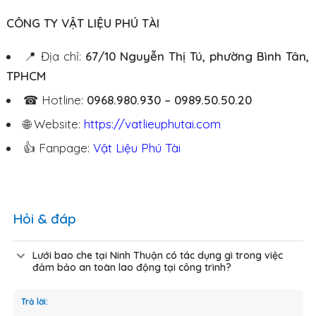
CÔNG TY VẬT LIỆU PHÚ TÀI
📍 Địa chỉ:
67/10 Nguyễn Thị Tú, phường Bình Tân,
TPHCM
☎ Hotline:
0968.980.930 – 0989.50.50.20
🌐 Website:
https://vatlieuphutai.com
👍 Fanpage:
Vật Liệu Phú Tài
Hỏi & đáp
Lưới bao che tại Ninh Thuận có tác dụng gì trong việc
đảm bảo an toàn lao động tại công trình?
Trả lời: