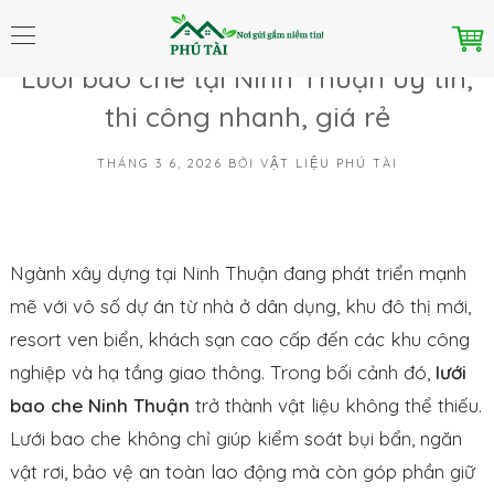
Home
Chuyên Mục
Tin Tức
Lưới Bao Che Các Tỉnh Thành
Lưới bao che tại Ninh Thuận uy tín,
thi công nhanh, giá rẻ
THÁNG 3 6, 2026
BỞI
VẬT LIỆU PHÚ TÀI
Ngành xây dựng tại Ninh Thuận đang phát triển mạnh
mẽ với vô số dự án từ nhà ở dân dụng, khu đô thị mới,
resort ven biển, khách sạn cao cấp đến các khu công
nghiệp và hạ tầng giao thông. Trong bối cảnh đó,
lưới
bao che Ninh Thuận
trở thành vật liệu không thể thiếu.
Lưới bao che không chỉ giúp kiểm soát bụi bẩn, ngăn
vật rơi, bảo vệ an toàn lao động mà còn góp phần giữ