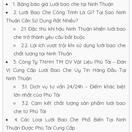
1.
Bảng báo giá Lưới bao che tại Ninh Thuận
2.
Lưới Bao Che Công Trình Là Gì? Tại Sao Ninh
Thuận Cần Sử Dụng Rất Nhiều?
2.1.
Đặc thù khí hậu Ninh Thuận khiến lưới bao
che trở thành yêu cầu bắt buộc
2.2.
Lợi ích vượt trội khi sử dụng lưới bao che
chất lượng tại Ninh Thuận
3.
Công Ty TNHH TM DV Vật Liệu Phú Tài – Đơn
Vị Cung Cấp Lưới Bao Che Uy Tín Hàng Đầu Tại
Ninh Thuận
3.1.
Dịch vụ tư vấn 24/24h – Điểm khác biệt
lớn nhất của Phú Tài
3.2.
Cam kết chất lượng sản phẩm lưới bao
che từ Phú Tài
4.
Các Loại Lưới Bao Che Phổ Biến Tại Ninh
Thuận Được Phú Tài Cung Cấp