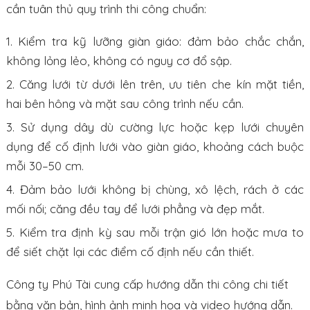
cần tuân thủ quy trình thi công chuẩn:
Kiểm tra kỹ lưỡng giàn giáo: đảm bảo chắc chắn,
không lỏng lẻo, không có nguy cơ đổ sập.
Căng lưới từ dưới lên trên, ưu tiên che kín mặt tiền,
hai bên hông và mặt sau công trình nếu cần.
Sử dụng dây dù cường lực hoặc kẹp lưới chuyên
dụng để cố định lưới vào giàn giáo, khoảng cách buộc
mỗi 30–50 cm.
Đảm bảo lưới không bị chùng, xô lệch, rách ở các
mối nối; căng đều tay để lưới phẳng và đẹp mắt.
Kiểm tra định kỳ sau mỗi trận gió lớn hoặc mưa to
để siết chặt lại các điểm cố định nếu cần thiết.
Công ty Phú Tài cung cấp hướng dẫn thi công chi tiết
bằng văn bản, hình ảnh minh họa và video hướng dẫn.