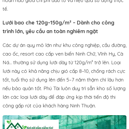
hoàn hảo giữa chi phí đầu tư và hiệu quả sử dụng thực
tế.
Lưới bao che 120g–150g/m² – Dành cho công
trình lớn, yêu cầu an toàn nghiêm ngặt
Các dự án quy mô lớn như khu công nghiệp, cầu đường,
cao ốc, resort cao cấp ven biển Ninh Chữ, Vĩnh Hy, Cà
Ná… thường sử dụng lưới dày từ 120g/m² trở lên. Loại
lưới này có khả năng chịu gió cấp 8–10, chống rách cực
tốt, tuổi thọ sử dụng lên đến 5–7 năm thậm chí lâu hơn
nếu bảo quản tốt. Phú Tài luôn duy trì sẵn kho số lượng
lớn các loại lưới dày để đáp ứng kịp thời tiến độ thi
công gấp rút của khách hàng Ninh Thuận.