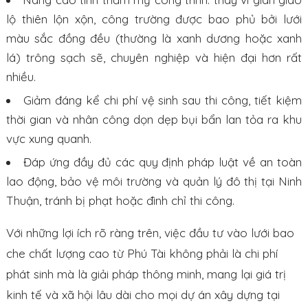
lộ thiên lộn xộn, công trường được bao phủ bởi lưới
màu sắc đồng đều (thường là xanh dương hoặc xanh
lá) trông sạch sẽ, chuyên nghiệp và hiện đại hơn rất
nhiều.
Giảm đáng kể chi phí vệ sinh sau thi công, tiết kiệm
thời gian và nhân công dọn dẹp bụi bẩn lan tỏa ra khu
vực xung quanh.
Đáp ứng đầy đủ các quy định pháp luật về an toàn
lao động, bảo vệ môi trường và quản lý đô thị tại Ninh
Thuận, tránh bị phạt hoặc đình chỉ thi công.
Với những lợi ích rõ ràng trên, việc đầu tư vào lưới bao
che chất lượng cao từ Phú Tài không phải là chi phí
phát sinh mà là giải pháp thông minh, mang lại giá trị
kinh tế và xã hội lâu dài cho mọi dự án xây dựng tại