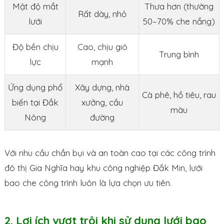
Mật độ mắt
Thưa hơn (thường
Rất dày, nhỏ
lưới
50–70% che nắng)
Độ bền chịu
Cao, chịu gió
Trung bình
lực
mạnh
Ứng dụng phổ
Xây dựng, nhà
Cà phê, hồ tiêu, rau
biến tại Đắk
xưởng, cầu
màu
Nông
đường
Với nhu cầu chắn bụi và an toàn cao tại các công trình
đô thị Gia Nghĩa hay khu công nghiệp Đắk Min, lưới
bao che công trình luôn là lựa chọn ưu tiên.
2. Lợi ích vượt trội khi sử dụng lưới bao