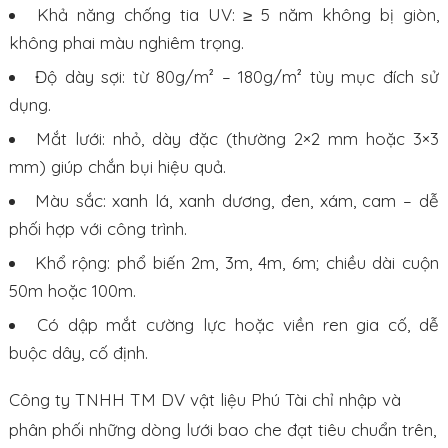
Khả năng chống tia UV: ≥ 5 năm không bị giòn,
không phai màu nghiêm trọng.
Độ dày sợi: từ 80g/m² – 180g/m² tùy mục đích sử
dụng.
Mắt lưới: nhỏ, dày đặc (thường 2×2 mm hoặc 3×3
mm) giúp chắn bụi hiệu quả.
Màu sắc: xanh lá, xanh dương, đen, xám, cam – dễ
phối hợp với công trình.
Khổ rộng: phổ biến 2m, 3m, 4m, 6m; chiều dài cuộn
50m hoặc 100m.
Có dập mắt cường lực hoặc viền ren gia cố, dễ
buộc dây, cố định.
Công ty TNHH TM DV vật liệu Phú Tài chỉ nhập và
phân phối những dòng lưới bao che đạt tiêu chuẩn trên,