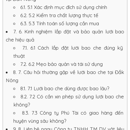
6.1.
5.1 Xác định mục đích sử dụng chính
6.2.
5.2 Kiểm tra chất lượng thực tế
6.3.
5.3 Tính toán số lượng cần mua
7.
6. Kinh nghiệm lắp đặt và bảo quản lưới bao
che hiệu quả
7.1.
6.1 Cách lắp đặt lưới bao che đúng kỹ
thuật
7.2.
6.2 Mẹo bảo quản và tái sử dụng
8.
7. Câu hỏi thường gặp về lưới bao che tại Đắk
Nông
8.1.
7.1 Lưới bao che dùng được bao lâu?
8.2.
7.2 Có cần xin phép sử dụng lưới bao che
không?
8.3.
7.3 Công ty Phú Tài có giao hàng đến
huyện vùng sâu không?
9.
8. Liên hệ ngay Công ty TNHH TM DV vật liệu