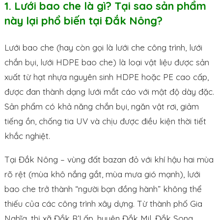
1. Lưới bao che là gì? Tại sao sản phẩm
này lại phổ biến tại Đắk Nông?
Lưới bao che (hay còn gọi là lưới che công trình, lưới
chắn bụi, lưới HDPE bao che) là loại vật liệu được sản
xuất từ hạt nhựa nguyên sinh HDPE hoặc PE cao cấp,
được đan thành dạng lưới mắt cáo với mật độ dày đặc.
Sản phẩm có khả năng chắn bụi, ngăn vật rơi, giảm
tiếng ồn, chống tia UV và chịu được điều kiện thời tiết
khắc nghiệt.
Tại Đắk Nông – vùng đất bazan đỏ với khí hậu hai mùa
rõ rệt (mùa khô nắng gắt, mùa mưa gió mạnh), lưới
bao che trở thành “người bạn đồng hành” không thể
thiếu của các công trình xây dựng. Từ thành phố Gia
Nghĩa, thị xã Đắk R’Lấp, huyện Đắk Mil, Đắk Song,