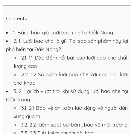
Contents
1.
Bảng báo giá Lưới bao che tại Đắk Nông
2.
1. Lưới bao che là gì? Tại sao sản phẩm này lại
phổ biến tại Đắk Nông?
2.1.
1.1 Đặc điểm nổi bật của lưới bao che chất
lượng cao
2.2.
1.2 So sánh lưới bao che với các loại lưới
che khác
3.
2. Lợi ích vượt trội khi sử dụng lưới bao che tại
Đắk Nông
3.1.
2.1 Bảo vệ an toàn lao động và người dân
xung quanh
3.2.
2.2 Kiểm soát bụi bặm, bảo vệ môi trường
3.3.
2.3 Tiết kiệm chi phí dài hạn