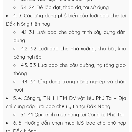
3.4.
2.4 Dễ lắp đặt, tháo dỡ, tái sử dụng
4.
3. Các ứng dụng phổ biến của lưới bao che tại
Đắk Nông hiện nay
4.1.
3.1 Lưới bao che công trình xây dựng dân
dụng
4.2.
3.2 Lưới bao che nhà xưởng, kho bãi, khu
công nghiệp
4.3.
3.3 Lưới bao che cầu đường, hạ tầng giao
thông
4.4.
3.4 Ứng dụng trong nông nghiệp và chăn
nuôi
5.
4. Công ty TNHH TM DV vật liệu Phú Tài – Địa
chỉ cung cấp lưới bao che uy tín tại Đắk Nông
5.1.
4.1 Quy trình mua hàng tại Công ty Phú Tài
6.
5. Hướng dẫn chọn mua lưới bao che phù hợp
tại Đắk Nông