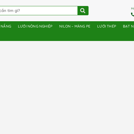
H
E NẮNG
LƯỚI NÔNG NGHIỆP
NILON – MÀNG PE
LƯỚI THÉP
BẠT 