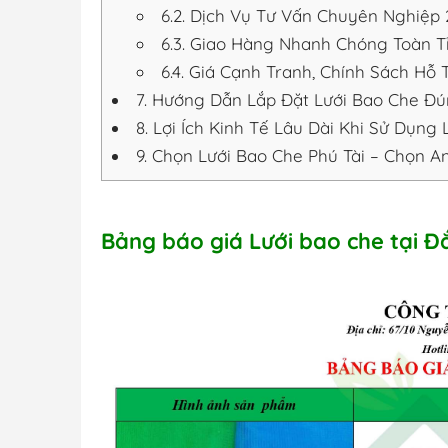
6.2.
Dịch Vụ Tư Vấn Chuyên Nghiệp 
6.3.
Giao Hàng Nhanh Chóng Toàn T
6.4.
Giá Cạnh Tranh, Chính Sách Hỗ T
7.
Hướng Dẫn Lắp Đặt Lưới Bao Che Đún
8.
Lợi Ích Kinh Tế Lâu Dài Khi Sử Dụng
9.
Chọn Lưới Bao Che Phú Tài – Chọn An
Bảng báo giá Lưới bao che tại Đ