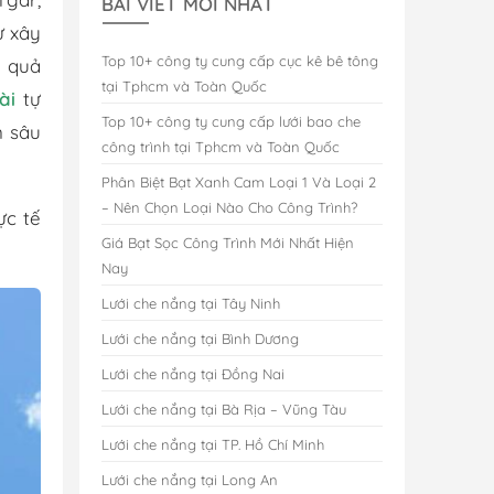
BÀI VIẾT MỚI NHẤT
ư xây
Top 10+ công ty cung cấp cục kê bê tông
u quả
tại Tphcm và Toàn Quốc
ài
tự
Top 10+ công ty cung cấp lưới bao che
n sâu
công trình tại Tphcm và Toàn Quốc
Phân Biệt Bạt Xanh Cam Loại 1 Và Loại 2
– Nên Chọn Loại Nào Cho Công Trình?
ực tế
Giá Bạt Sọc Công Trình Mới Nhất Hiện
Nay
Lưới che nắng tại Tây Ninh
Lưới che nắng tại Bình Dương
Lưới che nắng tại Đồng Nai
Lưới che nắng tại Bà Rịa – Vũng Tàu
Lưới che nắng tại TP. Hồ Chí Minh
Lưới che nắng tại Long An