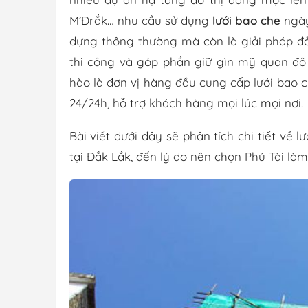
M’Đrắk… nhu cầu sử dụng
lưới bao che
ngày
dựng thông thường mà còn là giải pháp đả
thi công và góp phần giữ gìn mỹ quan đô 
hào là đơn vị hàng đầu cung cấp lưới bao c
24/24h, hỗ trợ khách hàng mọi lúc mọi nơi.
Bài viết dưới đây sẽ phân tích chi tiết về lư
tại Đắk Lắk, đến lý do nên chọn Phú Tài làm 