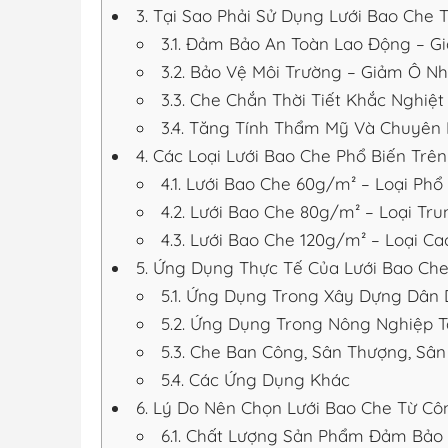
3.
Tại Sao Phải Sử Dụng Lưới Bao Che 
3.1.
Đảm Bảo An Toàn Lao Động – Gi
3.2.
Bảo Vệ Môi Trường – Giảm Ô Nh
3.3.
Che Chắn Thời Tiết Khắc Nghiệt
3.4.
Tăng Tính Thẩm Mỹ Và Chuyên 
4.
Các Loại Lưới Bao Che Phổ Biến Trên
4.1.
Lưới Bao Che 60g/m² – Loại Phổ
4.2.
Lưới Bao Che 80g/m² – Loại Tru
4.3.
Lưới Bao Che 120g/m² – Loại C
5.
Ứng Dụng Thực Tế Của Lưới Bao Che
5.1.
Ứng Dụng Trong Xây Dựng Dân 
5.2.
Ứng Dụng Trong Nông Nghiệp 
5.3.
Che Ban Công, Sân Thượng, Sân
5.4.
Các Ứng Dụng Khác
6.
Lý Do Nên Chọn Lưới Bao Che Từ Côn
6.1.
Chất Lượng Sản Phẩm Đảm Bảo 