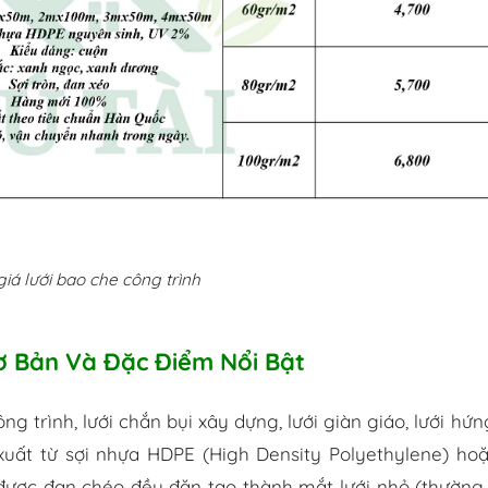
iá lưới bao che công trình
ơ Bản Và Đặc Điểm Nổi Bật
ông trình, lưới chắn bụi xây dựng, lưới giàn giáo, lưới hứn
ản xuất từ sợi nhựa HDPE (High Density Polyethylene) ho
được đan chéo đều đặn tạo thành mắt lưới nhỏ (thường 