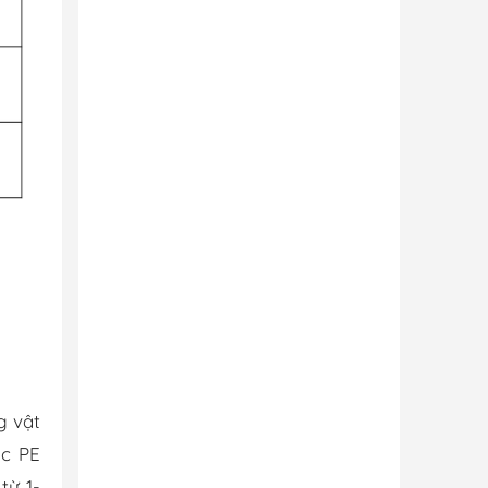
g vật
ặc PE
từ 1-