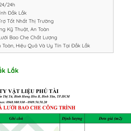
24/24h
ỉnh Đắk Lắk
rợ Tốt Nhất Thị Trường
g Kỹ Thuật, An Toàn
 Lưới Bao Che Chất Lượng
 Toàn, Hiệu Quả Và Uy Tín Tại Đắk Lắk
ắk Lắk