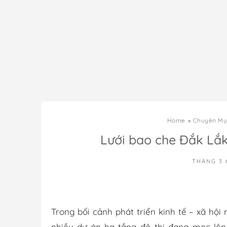
Home
Chuyên Mụ
Lưới bao che Đắk Lắk 
THÁNG 3 
Trong bối cảnh phát triển kinh tế – xã hội
nhiều dự án hạ tầng đô thị đang mọc lên