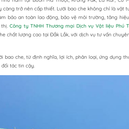
 càng trở nên cấp thiết. Lưới bao che không chỉ là vật t
m bảo an toàn lao động, bảo vệ môi trường, tăng hiệ
thị.
Công ty TNHH Thương mại Dịch vụ Vật liệu Phú T
he chất lượng cao tại Đắk Lắk, với dịch vụ tư vấn chuyê
ới bao che, từ định nghĩa, lợi ích, phân loại, ứng dụng th
đối tác tin cậy.