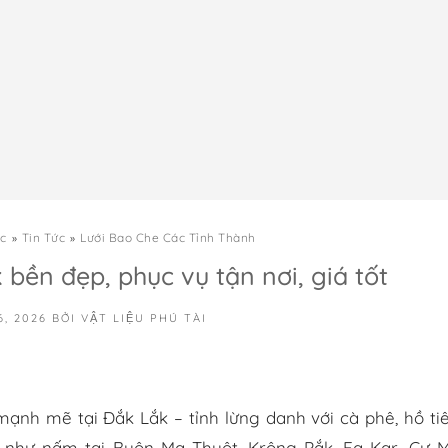
c
Tin Tức
Lưới Bao Che Các Tỉnh Thành
bền đẹp, phục vụ tận nơi, giá tốt
6, 2026
BỞI
VẬT LIỆU PHÚ TÀI
 mạnh mẽ tại Đắk Lắk – tỉnh lừng danh với cà phê, hồ ti
 như nấm tại Buôn Ma Thuột, Krông Pắk, Ea Kar, Cư M