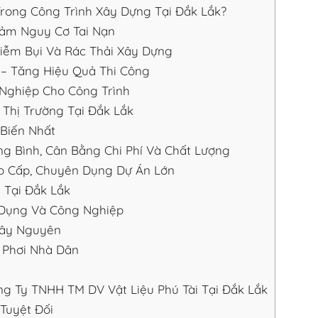
Trong Công Trình Xây Dựng Tại Đắk Lắk?
ảm Nguy Cơ Tai Nạn
iễm Bụi Và Rác Thải Xây Dựng
 – Tăng Hiệu Quả Thi Công
Nghiệp Cho Công Trình
 Thị Trường Tại Đắk Lắk
 Biến Nhất
ng Bình, Cân Bằng Chi Phí Và Chất Lượng
ao Cấp, Chuyên Dụng Dự Án Lớn
 Tại Đắk Lắk
Dụng Và Công Nghiệp
Tây Nguyên
 Phơi Nhà Dân
g Ty TNHH TM DV Vật Liệu Phú Tài Tại Đắk Lắk
Tuyệt Đối