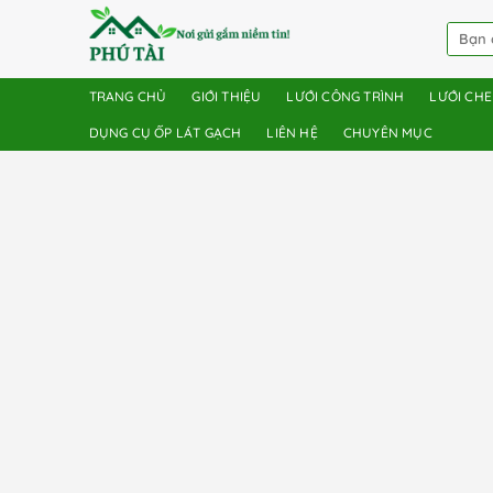
TRANG CHỦ
GIỚI THIỆU
LƯỚI CÔNG TRÌNH
LƯỚI CH
DỤNG CỤ ỐP LÁT GẠCH
LIÊN HỆ
CHUYÊN MỤC