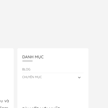
DANH MỤC
BLOG
CHUYÊN MỤC
êu và
’gar,