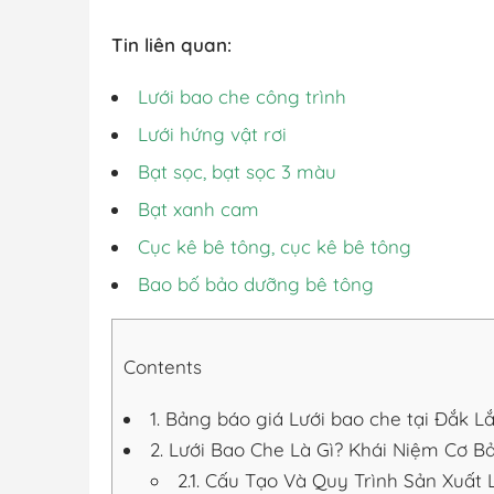
Tin liên quan:
Lưới bao che công trình
Lưới hứng vật rơi
Bạt sọc, bạt sọc 3 màu
Bạt xanh cam
Cục kê bê tông, cục kê bê tông
Bao bố bảo dưỡng bê tông
Contents
1.
Bảng báo giá Lưới bao che tại Đắk L
2.
Lưới Bao Che Là Gì? Khái Niệm Cơ B
2.1.
Cấu Tạo Và Quy Trình Sản Xuất L