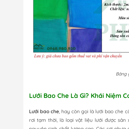
Bảng g
Lưới Bao Che Là Gì? Khái Niệm C
Lưới bao che
, hay còn gọi là lưới bao che c
rơi tạm thời, là loại vật liệu lưới được s
nguyên sinh chất lượng cao. Các sợi nhựa 