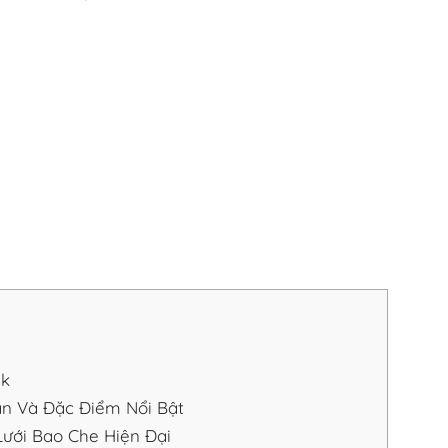
ắk
ản Và Đặc Điểm Nổi Bật
ưới Bao Che Hiện Đại