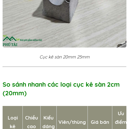
Cục kê sàn 20mm 25mm
So sánh nhanh các loại cục kê sàn 2cm
(20mm)
Ưu
Loại
Chiều
Kiểu
Viên/thùng
Giá bán
điểm
kê
cao
dáng