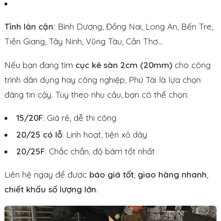
Tỉnh lân cận:
Bình Dương, Đồng Nai, Long An, Bến Tre,
Tiền Giang, Tây Ninh, Vũng Tàu, Cần Thơ…
Nếu bạn đang tìm
cục kê sàn 2cm (20mm)
cho công
trình dân dụng hay công nghiệp, Phú Tài là lựa chọn
đáng tin cậy. Tùy theo nhu cầu, bạn có thể chọn:
15/20F
: Giá rẻ, dễ thi công
20/25 có lỗ
: Linh hoạt, tiện xỏ dây
20/25F
: Chắc chắn, độ bám tốt nhất
Liên hệ ngay để được
báo giá tốt
,
giao hàng nhanh
,
chiết khấu số lượng lớn
.