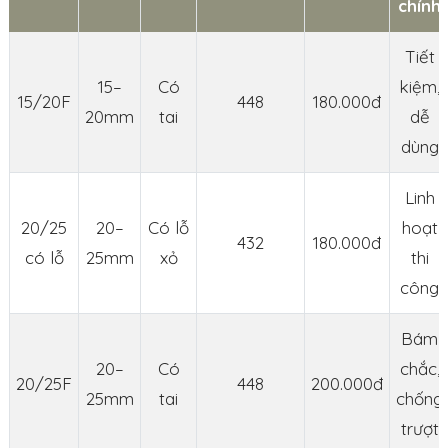
chính
Tiết
15–
Có
kiệm,
15/20F
448
180.000đ
20mm
tai
dễ
dùng
Linh
20/25
20–
Có lỗ
hoạt
432
180.000đ
có lỗ
25mm
xỏ
thi
công
Bám
20–
Có
chắc,
20/25F
448
200.000đ
25mm
tai
chống
trượt