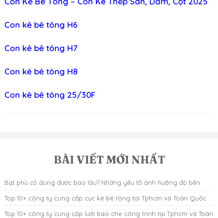
Con Kê Bê Tông – Con Kê Thép Sàn, Dầm, Cột 2025
Con kê bê tông H6
Con kê bê tông H7
Con kê bê tông H8
Con kê bê tông 25/30F
BÀI VIẾT MỚI NHẤT
Bạt phủ cỏ dùng được bao lâu? Những yếu tố ảnh hưởng độ bền
Top 10+ công ty cung cấp cục kê bê tông tại Tphcm và Toàn Quốc
Top 10+ công ty cung cấp lưới bao che công trình tại Tphcm và Toàn