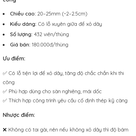
Chiều cao:
20–25mm (~2–2.5cm)
Kiểu dáng:
Có lỗ xuyên giữa để xỏ dây
Số lượng:
432 viên/thùng
Giá bán:
180.000đ/thùng
Ưu điểm:
✅ Có lỗ tiện lợi để xỏ dây, tăng độ chắc chắn khi thi
công
✅ Phù hợp dùng cho sàn nghiêng, mái dốc
✅ Thích hợp công trình yêu cầu cố định thép kỹ càng
Nhược điểm:
❌ Không có tai gài, nên nếu không xỏ dây thì độ bám