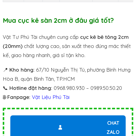
Mua cục kê sàn 2cm ở đâu giá tốt?
Vật Tư Phú Tài chuyên cung cấp
cục kê bê tông 2cm
(20mm)
chất lượng cao, sản xuất theo đúng mác thiết
kế, giao hàng nhanh, giá sỉ tận kho.
📍
Kho hàng:
67/10 Nguyễn Thị Tú, phường Bình Hưng
Hòa B, quận Bình Tân, TP.HCM
📞
Hotline đặt hàng:
0968.980.930 – 0989.50.50.20
🌐
Fanpage:
Vật Liệu Phú Tài
CHAT
ZALO