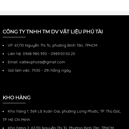
CÔNG TY TNHH TM DV VẬT LIỆU PHÚ TÀI
VP: 67/10 Nguyễn Thị Tú, phường Bình Tân, TPHCM
Liên hệ: 0968.980.930 - 0989.50.50.20
Email: vatlieuphutai@gmail.com
Giờ làm việc: 7h30 - 21h hằng ngày
KHO HÀNG
Kho hàng 1: 369 Lã Xuân Oai, phường Long Phước, TP. Thủ Đức,
TP. Hồ Chí Minh.
Kho hàng 2: 67/10 Nguyễn Thị Tú, Phường Bình Tân, TPHCM