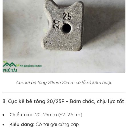
Cục kê bê tông 20mm 25mm có lỗ xỏ kẽm buộc
3. Cục kê bê tông 20/25F – Bám chắc, chịu lực tốt
Chiều cao:
20–25mm (~2–2.5cm)
Kiểu dáng:
Có tai gài cứng cáp