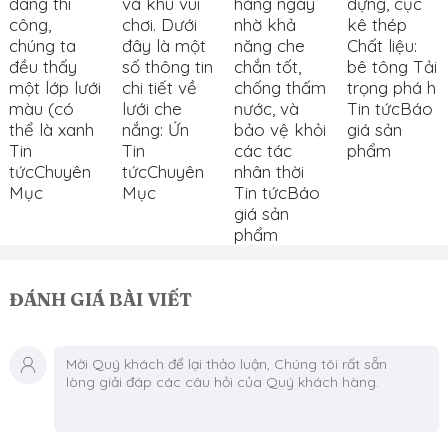
đang thi
và khu vui
hàng ngày
dựng, cục
công,
chơi. Dưới
nhờ khả
kê thép
chúng ta
đây là một
năng che
Chất liệu:
đều thấy
số thông tin
chắn tốt,
bê tông Tải
một lớp lưới
chi tiết về
chống thấm
trọng phá h
màu (có
lưới che
nước, và
Tin tức
Báo
thể là xanh
nắng: Ứn
bảo vệ khỏi
giá sản
Tin
Tin
các tác
phẩm
tức
Chuyên
tức
Chuyên
nhân thời
Mục
Mục
Tin tức
Báo
giá sản
phẩm
ĐÁNH GIÁ BÀI VIẾT