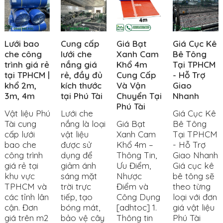
Lưới bao
Cung cấp
Giá Bạt
Giá Cục Kê
che công
lưới che
Xanh Cam
Bê Tông
trình giá rẻ
nắng giá
Khổ 4m
Tại TPHCM
tại TPHCM |
rẻ, đầy đủ
Cung Cấp
- Hỗ Trợ
khổ 2m,
kích thước
Và Vận
Giao
3m, 4m
tại Phú Tài
Chuyển Tại
Nhanh
Phú Tài
Vật liệu Phú
Lưới che
Giá Cục Kê
Tài cung
nắng là loại
Giá Bạt
Bê Tông
cấp lưới
vật liệu
Xanh Cam
Tại TPHCM
bao che
được sử
Khổ 4m –
- Hỗ Trợ
công trình
dụng để
Thông Tin,
Giao Nhanh
giá rẻ tại
giảm ánh
Ưu Điểm,
Giá cục kê
khu vực
sáng mặt
Nhược
bê tông sẽ
TPHCM và
trời trực
Điểm và
theo từng
các tỉnh lân
tiếp, tạo
Công Dụng
loại với đơn
cận. Đơn
bóng mát,
[adhtoc] 1.
giá vật liệu
giá trên m2
bảo vệ cây
Thông tin
Phú Tài