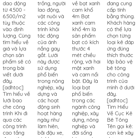
dao động
trồng, người
về bạt xanh
đang cung
từ 4.500 -
lao động,
cam khổ
cấp tính
6.500/m2
vật nuôi và
4m Bạt
bằng thùng.
tùy thuộc
các công
xanh cam
Khách hàng
vào định
trình khỏi
khổ 4m là
có thể lựa
lượng. Cùng
tác động
sản phẩm
chọn từng
tìm hiểu về
của ánh
bạt có kích
loại kê đáp
giá và lựa
nắng gay
thước 4
ứng đúng
chọn sản
gắt. Lưới
mét chiều
thích thước
phẩm sẽ có
này được
rộng, với hai
lớp bảo vệ
trong bài
sử dụng
mặt xanh
bê tông
viết dưới
phổ biến
và cam nổi
cho công
đây.
trong nông
bật. Đây là
trình của
[adhtoc]
nghiệp, xây
loại bạt
mình ở dưới
Tìm hiểu về
dựng và
phổ biến
đây.
lưới bao
các hoạt
trong các
[adhtoc]
che công
động sinh
ngành công
Tìm Hiểu
trình Khi đi
hoạt hàng
nghiệp, xây
Về Cục Kê
qua các
ngày như
dựng, nông
Bê Tông
công trình
làm hiên,
nghiệp và
Tên gọi kê:
cao tầng
bãi đậu xe,
đời sống
con kê xây