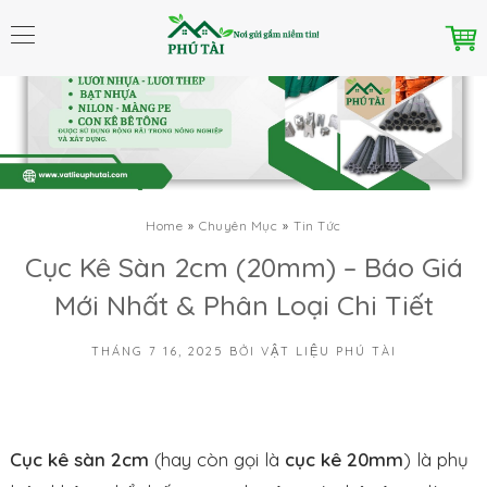
Home
Chuyên Mục
Tin Tức
Cục Kê Sàn 2cm (20mm) – Báo Giá
Mới Nhất & Phân Loại Chi Tiết
THÁNG 7 16, 2025
BỞI
VẬT LIỆU PHÚ TÀI
Cục kê sàn 2cm
(hay còn gọi là
cục kê 20mm
) là phụ