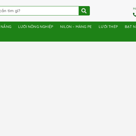
H
E NẮNG
LƯỚI NÔNG NGHIỆP
NILON – MÀNG PE
LƯỚI THÉP
BẠT 