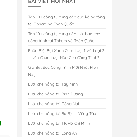
BÀI VIẾT MỚI NHẤT
Top 10+ công ty cung cấp cục kê bê tông
tại Tphcm và Toàn Quốc
Top 10+ công ty cung cấp lưới bao che
công trình tại Tphcm và Toàn Quốc
Phân Biệt Bạt Xanh Cam Loại 1 Và Loại 2
– Nên Chọn Loại Nào Cho Công Trình?
Giá Bạt Sọc Công Trình Mới Nhất Hiện
Nay
Lưới che nắng tại Tây Ninh
Lưới che nắng tại Bình Dương
Lưới che nắng tại Đồng Nai
Lưới che nắng tại Bà Rịa – Vũng Tàu
g
Lưới che nắng tại TP. Hồ Chí Minh
Lưới che nắng tại Long An