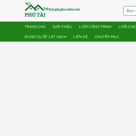
TRANG CHỦ
GIỚI THIỆU
LƯỚI CÔNG TRÌNH
LƯỚI CH
DỤNG CỤ ỐP LÁT GẠCH
LIÊN HỆ
CHUYÊN MỤC