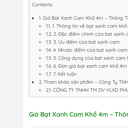
Contents
1.
Giá Bạt Xanh Cam Khổ 4m – Thông T
1.1.
1. Thông tin về bạt xanh cam kh
1.2.
2. Đặc điểm chính của bạt xanh 
1.3.
3. Ưu điểm của bạt xanh cam:
1.4.
4. Nhược điểm của bạt xanh ca
1.5.
5. Công dụng của bạt xanh cam
1.6.
6. Đơn giá bạt xanh cam khổ 4m
1.7.
7. Kết luận
2.
Tham khảo sản phẩm – Công Ty TNHH
2.1.
CÔNG TY TNHH TM DV VLXD PHÚ
Giá Bạt Xanh Cam Khổ 4m – Thô