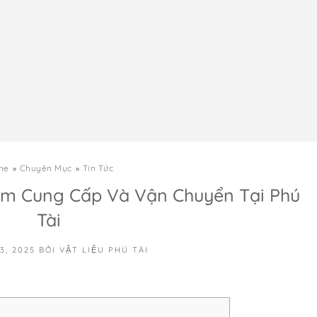
me
Chuyên Mục
Tin Tức
4m Cung Cấp Và Vận Chuyển Tại Phú
Tài
3, 2025
BỞI
VẬT LIỆU PHÚ TÀI