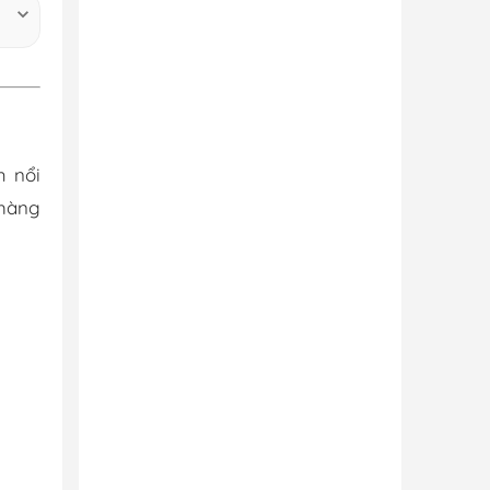
m nổi
 hàng