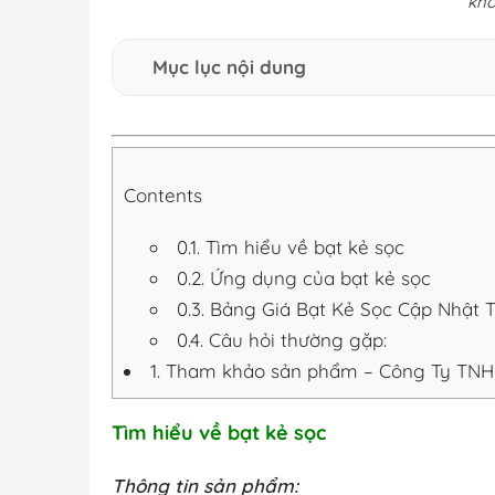
kho
Mục lục nội dung
Contents
0.1.
Tìm hiểu về bạt kẻ sọc
0.2.
Ứng dụng của bạt kẻ sọc
0.3.
Bảng Giá Bạt Kẻ Sọc Cập Nhật 
0.4.
Câu hỏi thường gặp:
1.
Tham khảo sản phẩm – Công Ty TNHH
Tìm hiểu về bạt kẻ sọc
Thông tin sản phẩm: