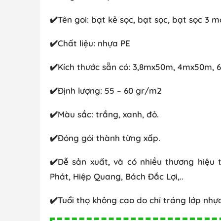
✔️Tên goi: bạt kẻ sọc, bạt sọc, bạt sọc 3 
✔️Chất liệu: nhựa PE
✔️Kích thước sẵn có: 3,8mx50m, 4mx50m
✔️Định lượng: 55 – 60 gr/m2
✔️Màu sắc: trắng, xanh, đỏ.
✔️Đóng gói thành từng xấp.
✔️Dễ sản xuất, và có nhiều thương hiệu 
Phát, Hiệp Quang, Bách Đắc Lợi,..
✔️Tuổi thọ không cao do chỉ tráng lớp n