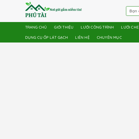
TRANG CHỦ
GIỚI THIỆU
LƯỚI CÔNG TRÌNH
LƯỚI CH
DỤNG CỤ ỐP LÁT GẠCH
LIÊN HỆ
CHUYÊN MỤC