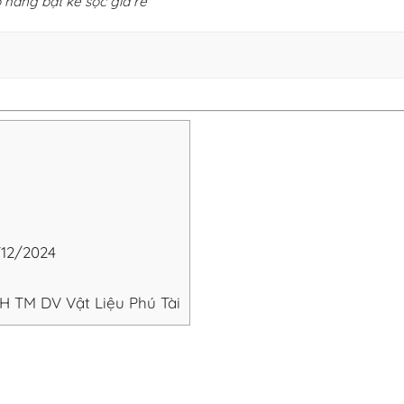
 hàng bạt kẻ sọc giá rẻ
T12/2024
 TM DV Vật Liệu Phú Tài