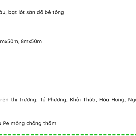
màu, bạt lót sàn đổ bê tông
, 6mx50m, 8mx50m
trên thị trường: Tú Phương, Khải Thừa, Hòa Hưng, N
hựa Pe mỏng chống thấm