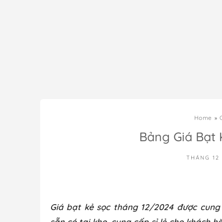
Home
Bảng Giá Bạt 
THÁNG 12 
Giá bạt kẻ sọc tháng 12/2024 được cung c
sẵn có tại kho, cung cấp sỉ lẻ cho khách 