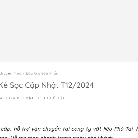
Chuyên Mục
Báo Giá Sản Phẩm
Kẻ Sọc Cập Nhật T12/2024
4, 2024
BỞI
VẬT LIỆU PHÚ TÀI
ấp, hỗ trợ vận chuyển tại công ty vật liệu Phú Tài.
hàng. Hỗ trợ giao nhanh trong ngày cho khách.