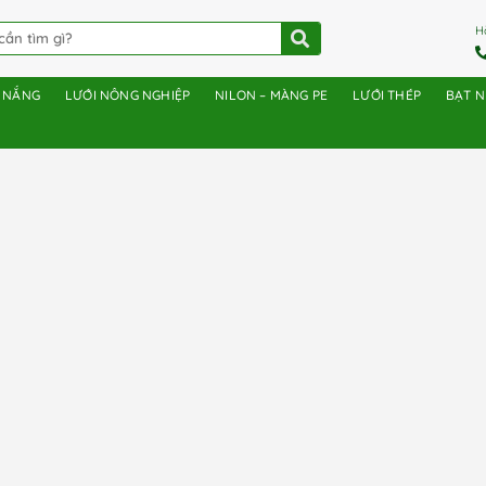
H
E NẮNG
LƯỚI NÔNG NGHIỆP
NILON – MÀNG PE
LƯỚI THÉP
BẠT 