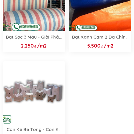
Bạt Sọc 3 Màu - Giải Pháp
Bạt Xanh Cam 2 Da Chính
Che Chắn Đa Năng Với 4
Hãng - Khổ 2m, 3m, 4m,
2.250
/m2
5.500
/m2
Khổ 3.8m, 4m, 6m, 8m
6m, 8m, 10m & Dịch Vụ
May Theo Yêu Cầu
Con Kê Bê Tông - Con Kê