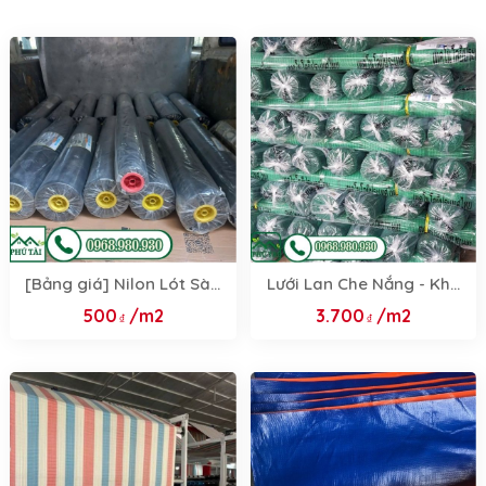
[Bảng giá] Nilon Lót Sàn
Lưới Lan Che Nắng - Khổ
- Nilon Trải Sàn Đổ Bê
2m, 3m, 4m Chính Hãng,
500
/m2
3.700
/m2
Tông 2026
Độ Bền Cao, Giá Rẻ Nhất
2026