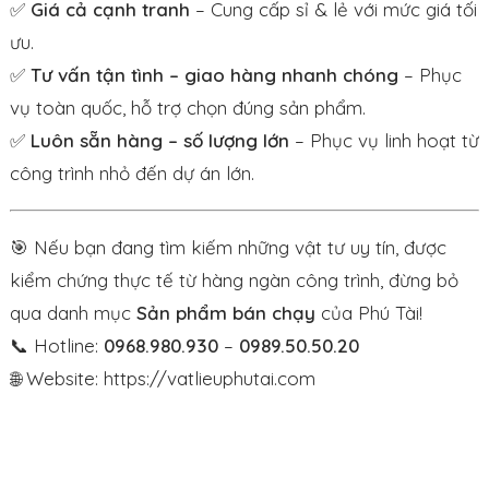
✅
Giá cả cạnh tranh
– Cung cấp sỉ & lẻ với mức giá tối
ưu.
✅
Tư vấn tận tình – giao hàng nhanh chóng
– Phục
vụ toàn quốc, hỗ trợ chọn đúng sản phẩm.
✅
Luôn sẵn hàng – số lượng lớn
– Phục vụ linh hoạt từ
công trình nhỏ đến dự án lớn.
🎯 Nếu bạn đang tìm kiếm những vật tư uy tín, được
kiểm chứng thực tế từ hàng ngàn công trình, đừng bỏ
qua danh mục
Sản phẩm bán chạy
của Phú Tài!
📞 Hotline:
0968.980.930
–
0989.50.50.20
🌐 Website:
https://vatlieuphutai.com