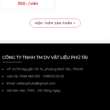
Thép Sàn, Dầm, Cột 2025
300
/viên
HIỆN THÊM SẢN PHẨM +
CÔNG TY TNHH TM DV VẬT LIỆU PHÚ TÀI
VP: 67/10 Nguyễn Thị Tú, phường Bình Tân, TPHCM
Liên hệ: 0968.980.930 - 0989.50.50.20
Email: vatlieuphutai@gmail.com
Giờ làm việc: 7h30 - 21h hằng ngày