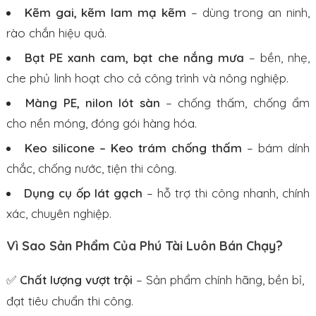
Kẽm gai, kẽm lam mạ kẽm
– dùng trong an ninh,
rào chắn hiệu quả.
Bạt PE xanh cam, bạt che nắng mưa
– bền, nhẹ,
che phủ linh hoạt cho cả công trình và nông nghiệp.
Màng PE, nilon lót sàn
– chống thấm, chống ẩm
cho nền móng, đóng gói hàng hóa.
Keo silicone – Keo trám chống thấm
– bám dính
chắc, chống nước, tiện thi công.
Dụng cụ ốp lát gạch
– hỗ trợ thi công nhanh, chính
xác, chuyên nghiệp.
Vì Sao Sản Phẩm Của Phú Tài Luôn Bán Chạy?
✅
Chất lượng vượt trội
– Sản phẩm chính hãng, bền bỉ,
đạt tiêu chuẩn thi công.