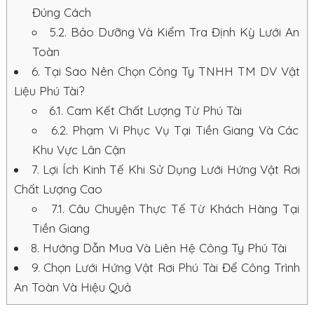
Đúng Cách
5.2.
Bảo Dưỡng Và Kiểm Tra Định Kỳ Lưới An
Toàn
6.
Tại Sao Nên Chọn Công Ty TNHH TM DV Vật
Liệu Phú Tài?
6.1.
Cam Kết Chất Lượng Từ Phú Tài
6.2.
Phạm Vi Phục Vụ Tại Tiền Giang Và Các
Khu Vực Lân Cận
7.
Lợi Ích Kinh Tế Khi Sử Dụng Lưới Hứng Vật Rơi
Chất Lượng Cao
7.1.
Câu Chuyện Thực Tế Từ Khách Hàng Tại
Tiền Giang
8.
Hướng Dẫn Mua Và Liên Hệ Công Ty Phú Tài
9.
Chọn Lưới Hứng Vật Rơi Phú Tài Để Công Trình
An Toàn Và Hiệu Quả