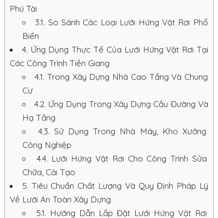
Phú Tài
3.1.
So Sánh Các Loại Lưới Hứng Vật Rơi Phổ
Biến
4.
Ứng Dụng Thực Tế Của Lưới Hứng Vật Rơi Tại
Các Công Trình Tiền Giang
4.1.
Trong Xây Dựng Nhà Cao Tầng Và Chung
Cư
4.2.
Ứng Dụng Trong Xây Dựng Cầu Đường Và
Hạ Tầng
4.3.
Sử Dụng Trong Nhà Máy, Kho Xưởng
Công Nghiệp
4.4.
Lưới Hứng Vật Rơi Cho Công Trình Sửa
Chữa, Cải Tạo
5.
Tiêu Chuẩn Chất Lượng Và Quy Định Pháp Lý
Về Lưới An Toàn Xây Dựng
5.1.
Hướng Dẫn Lắp Đặt Lưới Hứng Vật Rơi