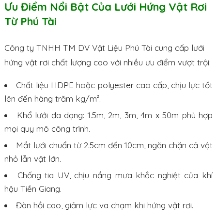
Ưu Điểm Nổi Bật Của Lưới Hứng Vật Rơi
Từ Phú Tài
Công ty TNHH TM DV Vật Liệu Phú Tài cung cấp lưới
hứng vật rơi chất lượng cao với nhiều ưu điểm vượt trội:
Chất liệu HDPE hoặc polyester cao cấp, chịu lực tốt
lên đến hàng trăm kg/m².
Khổ lưới đa dạng: 1.5m, 2m, 3m, 4m x 50m phù hợp
mọi quy mô công trình.
Mắt lưới chuẩn từ 2.5cm đến 10cm, ngăn chặn cả vật
nhỏ lẫn vật lớn.
Chống tia UV, chịu nắng mưa khắc nghiệt của khí
hậu Tiền Giang.
Đàn hồi cao, giảm lực va chạm khi hứng vật rơi.