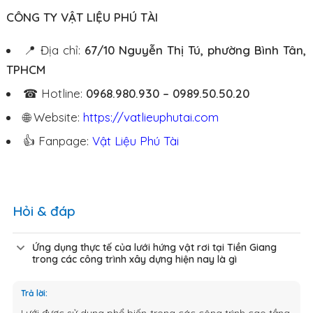
CÔNG TY VẬT LIỆU PHÚ TÀI
📍 Địa chỉ:
67/10 Nguyễn Thị Tú, phường Bình Tân,
TPHCM
☎ Hotline:
0968.980.930 – 0989.50.50.20
🌐 Website:
https://vatlieuphutai.com
👍 Fanpage:
Vật Liệu Phú Tài
Hỏi & đáp
Ứng dụng thực tế của lưới hứng vật rơi tại Tiền Giang
trong các công trình xây dựng hiện nay là gì
Trả lời:
Lưới được sử dụng phổ biến trong các công trình cao tầng,