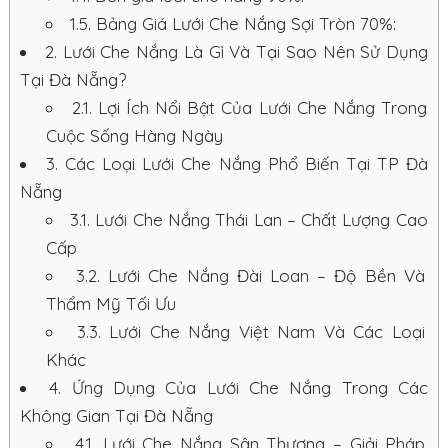
1.5.
Bảng Giá Lưới Che Nắng Sợi Tròn 70%:
2.
Lưới Che Nắng Là Gì Và Tại Sao Nên Sử Dụng
Tại Đà Nẵng?
2.1.
Lợi Ích Nổi Bật Của Lưới Che Nắng Trong
Cuộc Sống Hàng Ngày
3.
Các Loại Lưới Che Nắng Phổ Biến Tại TP Đà
Nẵng
3.1.
Lưới Che Nắng Thái Lan – Chất Lượng Cao
Cấp
3.2.
Lưới Che Nắng Đài Loan – Độ Bền Và
Thẩm Mỹ Tối Ưu
3.3.
Lưới Che Nắng Việt Nam Và Các Loại
Khác
4.
Ứng Dụng Của Lưới Che Nắng Trong Các
Không Gian Tại Đà Nẵng
4.1.
Lưới Che Nắng Sân Thượng – Giải Pháp