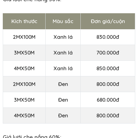
Kích thước
Màu sắc
Đơn giá/cuộn
2MX100M
Xanh lá
830.000đ
3MX50M
Xanh lá
700.000đ
4MX50M
Xanh lá
850.000đ
2MX100M
Đen
800.000đ
3MX50M
Đen
680.000đ
4MX50M
Đen
800.000đ
Giá lưới che nắng 60%: