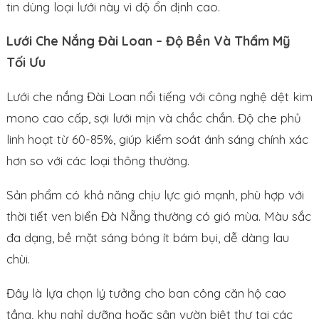
tin dùng loại lưới này vì độ ổn định cao.
Lưới Che Nắng Đài Loan – Độ Bền Và Thẩm Mỹ
Tối Ưu
Lưới che nắng Đài Loan nổi tiếng với công nghệ dệt kim
mono cao cấp, sợi lưới mịn và chắc chắn. Độ che phủ
linh hoạt từ 60-85%, giúp kiểm soát ánh sáng chính xác
hơn so với các loại thông thường.
Sản phẩm có khả năng chịu lực gió mạnh, phù hợp với
thời tiết ven biển Đà Nẵng thường có gió mùa. Màu sắc
đa dạng, bề mặt sáng bóng ít bám bụi, dễ dàng lau
chùi.
Đây là lựa chọn lý tưởng cho ban công căn hộ cao
tầng, khu nghỉ dưỡng hoặc sân vườn biệt thự tại các