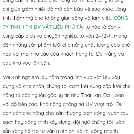
chỉ giúp giảm nhiệt độ mà còn bảo vệ sức khỏe, tăng
tính thẩm mỹ cho không gian sống và làm việc.
CÔNG
TY TNHH TM DV VẬT LIỆU PHÚ TÀI
tự hào là đơn vị
cung cấp dịch vụ chuyên nghiệp, tư vấn 24/24h, mang
đến những sản phẩm lưới che nắng chất lượng cao phù
hợp với mọi nhu cầu của khách hàng tại Đà Nẵng và
các khu vực lân cận.
Với kinh nghiệm lâu năm trong lĩnh vực vật liệu xây
dựng và che chắn, chúng tôi cam kết cung cấp lưới che
nắng từ các nguồn gốc uy tín như Thái Lan, Đài Loan
với độ bền cao, khả năng chống tia UV vượt trội. Dù
bạn cần che nắng cho sân thượng, ban công, vườn rau
sạch hay công trình xây dựng, đội ngũ chúng tôi luôn
sẵn sàng hỗ trợ tư vấn miễn phí và thi công nhanh