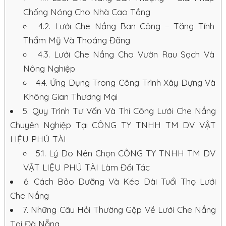
Chống Nóng Cho Nhà Cao Tầng
4.2.
Lưới Che Nắng Ban Công – Tăng Tính
Thẩm Mỹ Và Thoáng Đãng
4.3.
Lưới Che Nắng Cho Vườn Rau Sạch Và
Nông Nghiệp
4.4.
Ứng Dụng Trong Công Trình Xây Dựng Và
Không Gian Thương Mại
5.
Quy Trình Tư Vấn Và Thi Công Lưới Che Nắng
Chuyên Nghiệp Tại CÔNG TY TNHH TM DV VẬT
LIỆU PHÚ TÀI
5.1.
Lý Do Nên Chọn CÔNG TY TNHH TM DV
VẬT LIỆU PHÚ TÀI Làm Đối Tác
6.
Cách Bảo Dưỡng Và Kéo Dài Tuổi Thọ Lưới
Che Nắng
7.
Những Câu Hỏi Thường Gặp Về Lưới Che Nắng
Tại Đà Nẵng