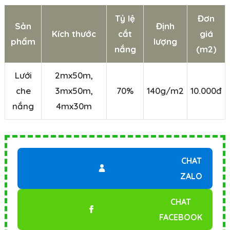
Tỷ lệ
Đơn
Sản
Định
Kích thước
cắt
giá
phẩm
lượng
nắng
(m2)
Lưới
2mx50m,
che
3mx50m,
70%
140g/m2
10.000đ
nắng
4mx30m
CHAT
ZALO
CHAT
FACEBOOK