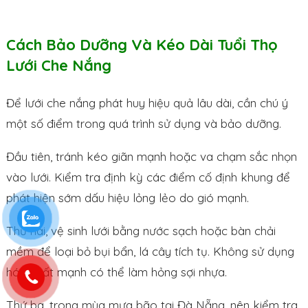
Cách Bảo Dưỡng Và Kéo Dài Tuổi Thọ
Lưới Che Nắng
Để lưới che nắng phát huy hiệu quả lâu dài, cần chú ý
một số điểm trong quá trình sử dụng và bảo dưỡng.
Đầu tiên, tránh kéo giãn mạnh hoặc va chạm sắc nhọn
vào lưới. Kiểm tra định kỳ các điểm cố định khung để
phát hiện sớm dấu hiệu lỏng lẻo do gió mạnh.
Thứ hai, vệ sinh lưới bằng nước sạch hoặc bàn chải
mềm để loại bỏ bụi bẩn, lá cây tích tụ. Không sử dụng
hóa chất mạnh có thể làm hỏng sợi nhựa.
Thứ ba, trong mùa mưa bão tại Đà Nẵng, nên kiểm tra