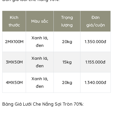
Kích
Trọng
Đơn
Màu sắc
thước
lượng
giá/cuộn
Xanh lá,
2MX100M
20kg
1.350.000đ
đen
Xanh lá,
3MX50M
15kg
1.155.000đ
đen
Xanh lá,
4MX50M
20kg
1.340.000đ
đen
Bảng Giá Lưới Che Nắng Sợi Tròn 70%: