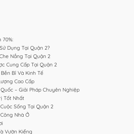
n 70%:
 Sử Dụng Tại Quận 2?
i Che Nắng Tại Quận 2
ợc Cung Cấp Tại Quận 2
Bền Bỉ Và Kinh Tế
 Lượng Cao Cấp
 Quốc – Giải Pháp Chuyên Nghiệp
ị Tốt Nhất
Cuộc Sống Tại Quận 2
 Công Nhà Ở
ơi
à Vườn Kiểng