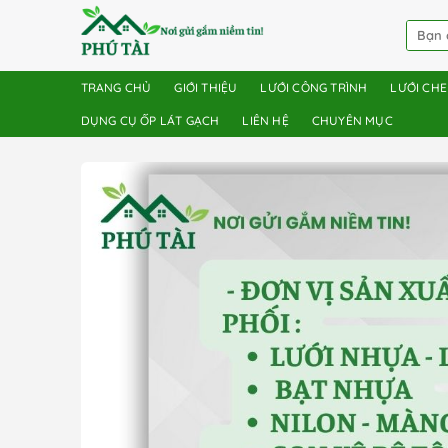
TRANG CHỦ
GIỚI THIỆU
LƯỚI CÔNG TRÌNH
LƯỚI CH
DỤNG CỤ ỐP LÁT GẠCH
LIÊN HỆ
CHUYÊN MỤC