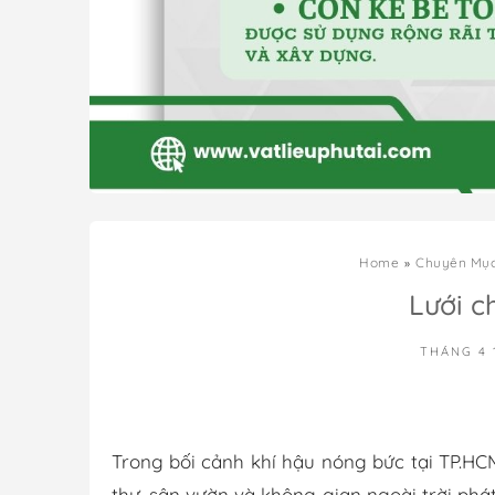
Home
Chuyên Mụ
Lưới c
THÁNG 4 
Trong bối cảnh khí hậu nóng bức tại TP.HCM,
thự, sân vườn và không gian ngoài trời ph