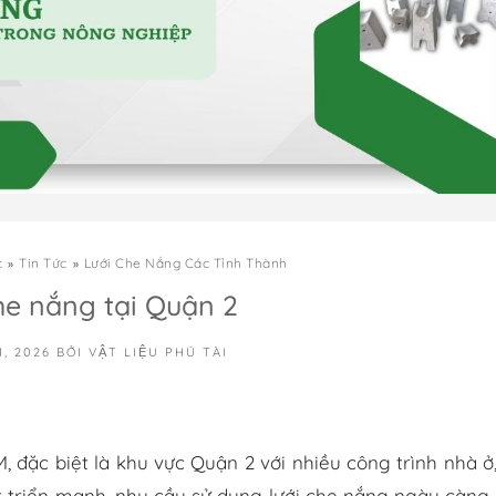
c
Tin Tức
Lưới Che Nắng Các Tỉnh Thành
he nắng tại Quận 2
1, 2026
BỞI
VẬT LIỆU PHÚ TÀI
 đặc biệt là khu vực Quận 2 với nhiều công trình nhà ở,
át triển mạnh, nhu cầu sử dụng lưới che nắng ngày càng