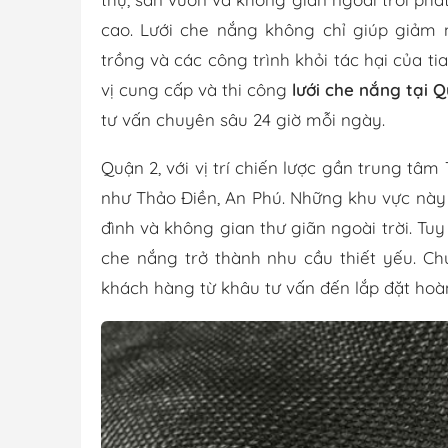
cao. Lưới che nắng không chỉ giúp giảm 
trồng và các công trình khỏi tác hại của ti
vị cung cấp và thi công
lưới che nắng tại 
tư vấn chuyên sâu 24 giờ mỗi ngày.
Quận 2, với vị trí chiến lược gần trung tâm
như Thảo Điền, An Phú. Những khu vực này
đình và không gian thư giãn ngoài trời. Tu
che nắng trở thành nhu cầu thiết yếu. Chú
khách hàng từ khâu tư vấn đến lắp đặt hoàn