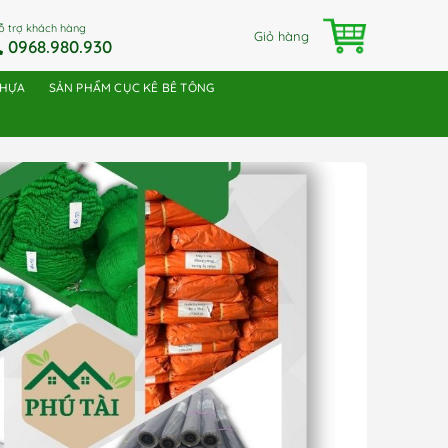
ỗ trợ khách hàng
Giỏ hàng
0968.980.930
NHỰA
SẢN PHẨM CỤC KÊ BÊ TÔNG