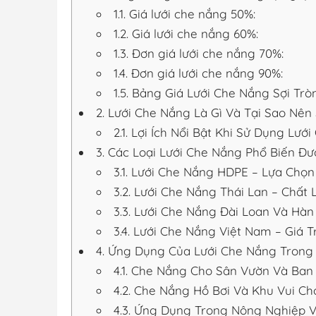
1.1.
Giá lưới che nắng 50%:
1.2.
Giá lưới che nắng 60%:
1.3.
Đơn giá lưới che nắng 70%:
1.4.
Đơn giá lưới che nắng 90%:
1.5.
Bảng Giá Lưới Che Nắng Sợi Trò
2.
Lưới Che Nắng Là Gì Và Tại Sao Nên
2.1.
Lợi Ích Nổi Bật Khi Sử Dụng Lướ
3.
Các Loại Lưới Che Nắng Phổ Biến Đư
3.1.
Lưới Che Nắng HDPE – Lựa Chọn 
3.2.
Lưới Che Nắng Thái Lan – Chất
3.3.
Lưới Che Nắng Đài Loan Và Hàn
3.4.
Lưới Che Nắng Việt Nam – Giá Tr
4.
Ứng Dụng Của Lưới Che Nắng Trong 
4.1.
Che Nắng Cho Sân Vườn Và Ban
4.2.
Che Nắng Hồ Bơi Và Khu Vui Ch
4.3.
Ứng Dụng Trong Nông Nghiệp V