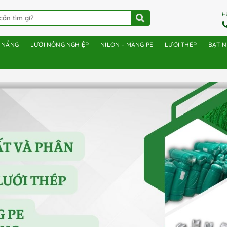
H
E NẮNG
LƯỚI NÔNG NGHIỆP
NILON – MÀNG PE
LƯỚI THÉP
BẠT 