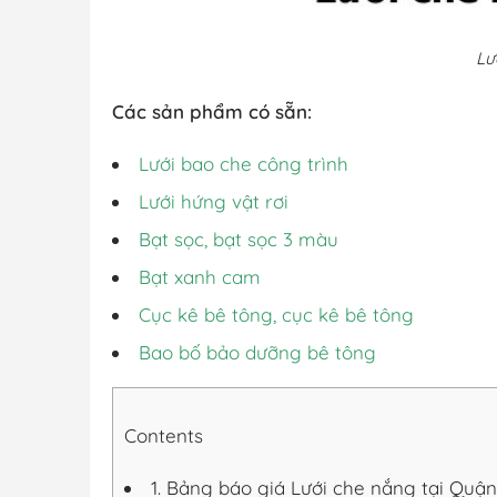
Lư
Các sản phẩm có sẵn:
Lưới bao che công trình
Lưới hứng vật rơi
Bạt sọc, bạt sọc 3 màu
Bạt xanh cam
Cục kê bê tông, cục kê bê tông
Bao bố bảo dưỡng bê tông
Contents
1.
Bảng báo giá Lưới che nắng tại Quận