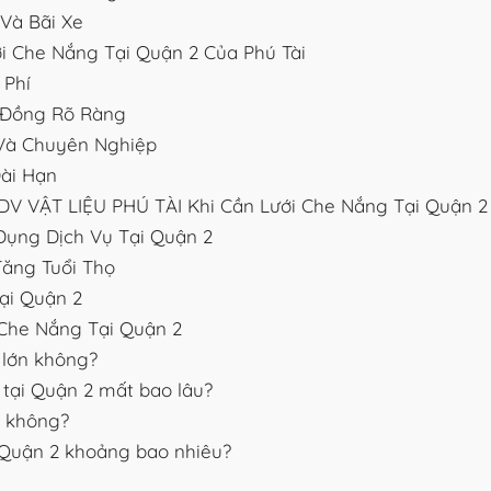
Và Bãi Xe
i Che Nắng Tại Quận 2 Của Phú Tài
 Phí
p Đồng Rõ Ràng
Và Chuyên Nghiệp
ài Hạn
 VẬT LIỆU PHÚ TÀI Khi Cần Lưới Che Nắng Tại Quận 2
ụng Dịch Vụ Tại Quận 2
ăng Tuổi Thọ
ại Quận 2
Che Nắng Tại Quận 2
 lớn không?
 tại Quận 2 mất bao lâu?
c không?
i Quận 2 khoảng bao nhiêu?