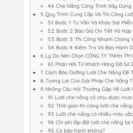
4.4.
Che Nắng Công Trình Xây Dựng 
5.
Quy Trình Cung Cấp Và Thi Công Lướ
5.1.
Bước 1: Tư Vấn Và Khảo Sát Miễn
5.2.
Bước 2: Báo Giá Chi Tiết Và Hợ
5.3.
Bước 3: Thi Công Nhanh Chóng 
5.4.
Bước 4: Kiểm Tra Và Bảo Hành D
6.
Lý Do Nên Chọn CÔNG TY TNHH TM DV
6.1.
Phản Hồi Từ Khách Hàng Đã Sử D
7.
Cách Bảo Dưỡng Lưới Che Nắng Để T
8.
Tương Lai Của Giải Pháp Che Nắng T
9.
Những Câu Hỏi Thường Gặp Về Lưới 
9.1.
Lưới che nắng có chịu được mưa
9.2.
Thời gian thi công lưới che nắng
9.3.
Lưới che nắng có nhiều màu sắ
9.4.
Chi phí lắp đặt lưới che nắng tạ
9.5.
Có bảo hành không?