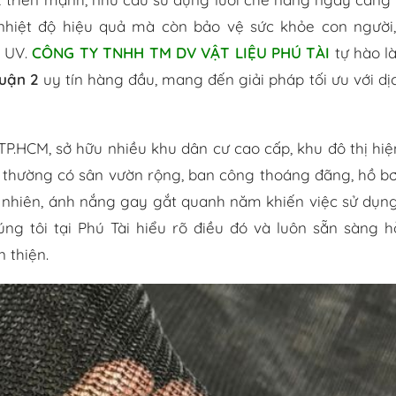
nhiệt độ hiệu quả mà còn bảo vệ sức khỏe con người
a UV.
CÔNG TY TNHH TM DV VẬT LIỆU PHÚ TÀI
tự hào l
Quận 2
uy tín hàng đầu, mang đến giải pháp tối ưu với dị
 TP.HCM, sở hữu nhiều khu dân cư cao cấp, khu đô thị hiệ
 thường có sân vườn rộng, ban công thoáng đãng, hồ bơ
y nhiên, ánh nắng gay gắt quanh năm khiến việc sử dụng
ng tôi tại Phú Tài hiểu rõ điều đó và luôn sẵn sàng h
 thiện.