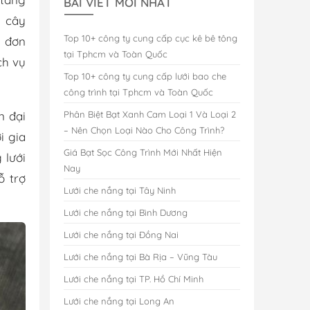
BÀI VIẾT MỚI NHẤT
, cây
Top 10+ công ty cung cấp cục kê bê tông
à đơn
tại Tphcm và Toàn Quốc
ch vụ
Top 10+ công ty cung cấp lưới bao che
công trình tại Tphcm và Toàn Quốc
n đại
Phân Biệt Bạt Xanh Cam Loại 1 Và Loại 2
– Nên Chọn Loại Nào Cho Công Trình?
i gia
Giá Bạt Sọc Công Trình Mới Nhất Hiện
 lưới
Nay
ỗ trợ
Lưới che nắng tại Tây Ninh
Lưới che nắng tại Bình Dương
Lưới che nắng tại Đồng Nai
Lưới che nắng tại Bà Rịa – Vũng Tàu
Lưới che nắng tại TP. Hồ Chí Minh
Lưới che nắng tại Long An