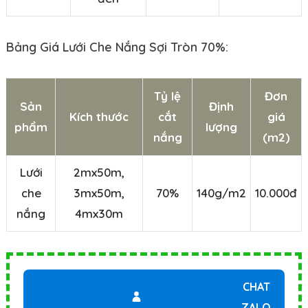
Bảng Giá Lưới Che Nắng Sợi Tròn 70%:
Tỷ lệ
Đơn
Sản
Định
Kích thước
cắt
giá
phẩm
lượng
nắng
(m2)
Lưới
2mx50m,
che
3mx50m,
70%
140g/m2
10.000đ
nắng
4mx30m
CHAT
ZALO