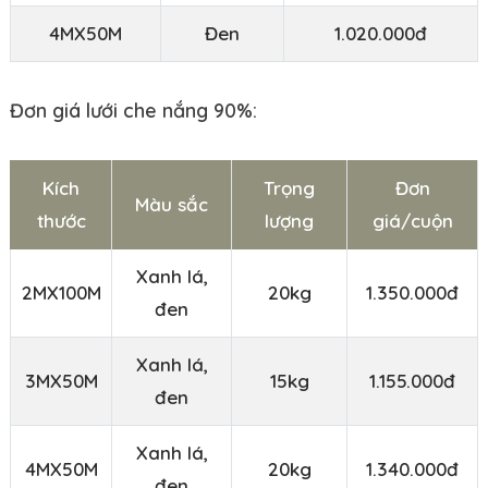
4MX50M
Đen
1.020.000đ
Đơn giá lưới che nắng 90%:
Kích
Trọng
Đơn
Màu sắc
thước
lượng
giá/cuộn
Xanh lá,
2MX100M
20kg
1.350.000đ
đen
Xanh lá,
3MX50M
15kg
1.155.000đ
đen
Xanh lá,
4MX50M
20kg
1.340.000đ
đen