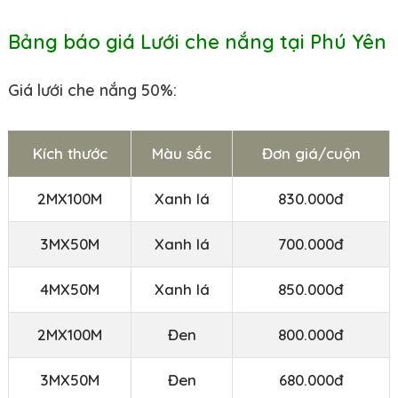
Bảng báo giá Lưới che nắng tại Phú Yên
Giá lưới che nắng 50%:
Kích thước
Màu sắc
Đơn giá/cuộn
2MX100M
Xanh lá
830.000đ
3MX50M
Xanh lá
700.000đ
4MX50M
Xanh lá
850.000đ
2MX100M
Đen
800.000đ
3MX50M
Đen
680.000đ