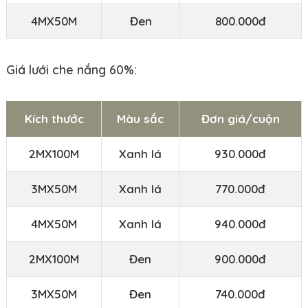
4MX50M
Đen
800.000đ
Giá lưới che nắng 60%:
Kích thước
Màu sắc
Đơn giá/cuộn
2MX100M
Xanh lá
930.000đ
3MX50M
Xanh lá
770.000đ
4MX50M
Xanh lá
940.000đ
2MX100M
Đen
900.000đ
3MX50M
Đen
740.000đ