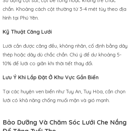
Sử dụng cột sắt, cột bê tông hoặc khung tre chắc
chắn. Khoảng cách cột thường từ 3-4 mét tùy theo địa
hình tại Phú Yên.
Kỹ Thuật Căng Lưới
Lưới cần được căng đều, không nhăn, cố định bằng dây
thép hoặc dây dù chắc chắn. Chú ý để dư khoảng 5-
10% để lưới co giãn khi thời tiết thay đổi.
Lưu Ý Khi Lắp Đặt Ở Khu Vực Gần Biển
Tại các huyện ven biển như Tuy An, Tuy Hòa, cần chọn
lưới có khả năng chống muối mặn và gió mạnh.
Bảo Dưỡng Và Chăm Sóc Lưới Che Nắng