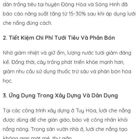
dân trồng tiêu tại huyện Đông Hòa và Sông Hinh đã
báo cáo năng suất tăng từ 15-30% sau khi áp dụng lưới
che nắng đúng cách.
2. Tiết Kiệm Chi Phí Tưới Tiêu Và Phân Bón
Nhờ giảm nhiệt và giữ ẩm, lượng nước tưới giảm đáng
kể. Đồng thời, cây trồng phát triển khỏe mạnh hơn,
giảm nhu cầu sử dụng thuốc trừ sâu và phân bón hóa
học.
3. Ứng Dụng Trong Xây Dựng Và Dân Dụng
Tại các công trình xây dựng ở Tuy Hòa, lưới che nắng
được dùng để che giàn giáo, bảo vệ công nhân khỏi
nắng nóng. Trong sân vườn nhà ở, lưới che nắng tạo
không gian mát mẻ, thư giãn.