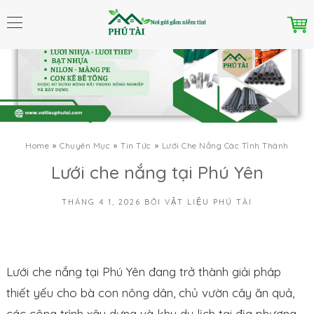
Home
Chuyên Mục
Tin Tức
Lưới Che Nắng Các Tỉnh Thành
Lưới che nắng tại Phú Yên
THÁNG 4 1, 2026
BỞI
VẬT LIỆU PHÚ TÀI
Lưới che nắng tại Phú Yên đang trở thành giải pháp
thiết yếu cho bà con nông dân, chủ vườn cây ăn quả,
các công trình xây dựng và khu du lịch tại địa phương.