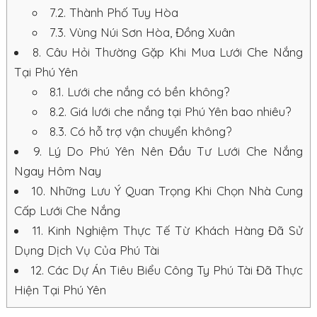
7.2.
Thành Phố Tuy Hòa
7.3.
Vùng Núi Sơn Hòa, Đồng Xuân
8.
Câu Hỏi Thường Gặp Khi Mua Lưới Che Nắng
Tại Phú Yên
8.1.
Lưới che nắng có bền không?
8.2.
Giá lưới che nắng tại Phú Yên bao nhiêu?
8.3.
Có hỗ trợ vận chuyển không?
9.
Lý Do Phú Yên Nên Đầu Tư Lưới Che Nắng
Ngay Hôm Nay
10.
Những Lưu Ý Quan Trọng Khi Chọn Nhà Cung
Cấp Lưới Che Nắng
11.
Kinh Nghiệm Thực Tế Từ Khách Hàng Đã Sử
Dụng Dịch Vụ Của Phú Tài
12.
Các Dự Án Tiêu Biểu Công Ty Phú Tài Đã Thực
Hiện Tại Phú Yên