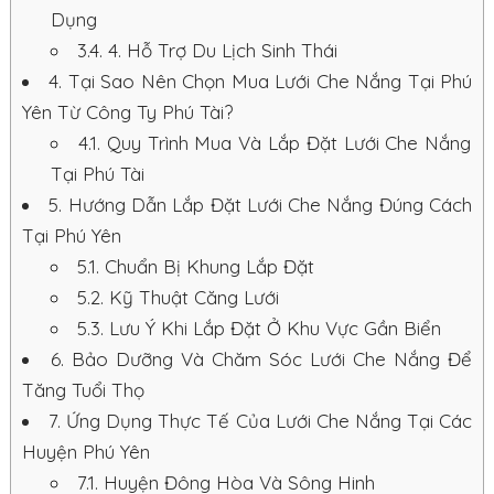
Dụng
3.4.
4. Hỗ Trợ Du Lịch Sinh Thái
4.
Tại Sao Nên Chọn Mua Lưới Che Nắng Tại Phú
Yên Từ Công Ty Phú Tài?
4.1.
Quy Trình Mua Và Lắp Đặt Lưới Che Nắng
Tại Phú Tài
5.
Hướng Dẫn Lắp Đặt Lưới Che Nắng Đúng Cách
Tại Phú Yên
5.1.
Chuẩn Bị Khung Lắp Đặt
5.2.
Kỹ Thuật Căng Lưới
5.3.
Lưu Ý Khi Lắp Đặt Ở Khu Vực Gần Biển
6.
Bảo Dưỡng Và Chăm Sóc Lưới Che Nắng Để
Tăng Tuổi Thọ
7.
Ứng Dụng Thực Tế Của Lưới Che Nắng Tại Các
Huyện Phú Yên
7.1.
Huyện Đông Hòa Và Sông Hinh