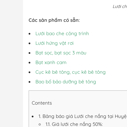
Lưới c
Các sản phẩm có sẵn:
Lưới bao che công trình
Lưới hứng vật rơi
Bạt sọc, bạt sọc 3 màu
Bạt xanh cam
Cục kê bê tông, cục kê bê tông
Bao bố bảo dưỡng bê tông
Contents
1.
Bảng báo giá Lưới che nắng tại Huy
1.1.
Giá lưới che nắng 50%: