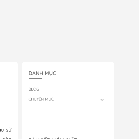
DANH MỤC
BLOG
CHUYÊN MỤC
ầu sử
à còn