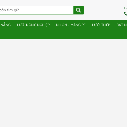
H
E NẮNG
LƯỚI NÔNG NGHIỆP
NILON – MÀNG PE
LƯỚI THÉP
BẠT 