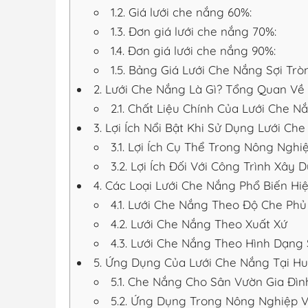
1.2.
Giá lưới che nắng 60%:
1.3.
Đơn giá lưới che nắng 70%:
1.4.
Đơn giá lưới che nắng 90%:
1.5.
Bảng Giá Lưới Che Nắng Sợi Trò
2.
Lưới Che Nắng Là Gì? Tổng Quan Về
2.1.
Chất Liệu Chính Của Lưới Che N
3.
Lợi Ích Nổi Bật Khi Sử Dụng Lưới Ch
3.1.
Lợi Ích Cụ Thể Trong Nông Nghi
3.2.
Lợi Ích Đối Với Công Trình Xây
4.
Các Loại Lưới Che Nắng Phổ Biến Hi
4.1.
Lưới Che Nắng Theo Độ Che Phủ
4.2.
Lưới Che Nắng Theo Xuất Xứ
4.3.
Lưới Che Nắng Theo Hình Dạng 
5.
Ứng Dụng Của Lưới Che Nắng Tại H
5.1.
Che Nắng Cho Sân Vườn Gia Đìn
5.2.
Ứng Dụng Trong Nông Nghiệp 