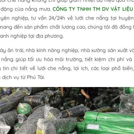
ác động của nắng mưa.
CÔNG TY TNHH TM DV VẬT LIỆU
yên nghiệp, tư vấn 24/24h về lưới che nắng tại huyệ
mang đến sản phẩm chất lượng cao, chúng tôi đã đồng
anh nghiệp tại địa phương.
y ăn trái, nhà kính nông nghiệp, nhà xưởng sản xuất v
 nắng giúp tối ưu hóa môi trường, tiết kiệm chi phí và
in chi tiết về lưới che nắng, lợi ích, các loại phổ biến
dịch vụ từ Phú Tài.