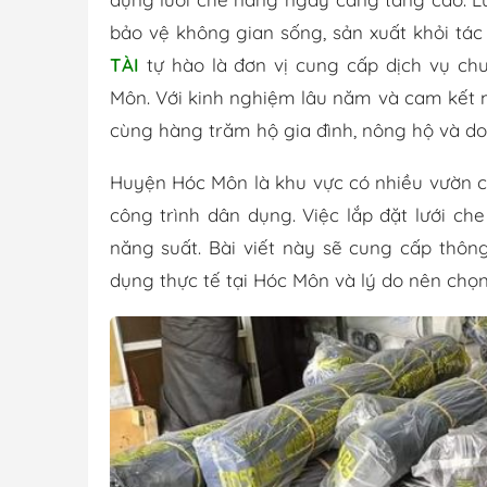
bảo vệ không gian sống, sản xuất khỏi t
TÀI
tự hào là đơn vị cung cấp dịch vụ chu
Môn. Với kinh nghiệm lâu năm và cam kết 
cùng hàng trăm hộ gia đình, nông hộ và do
Huyện Hóc Môn là khu vực có nhiều vườn câ
công trình dân dụng. Việc lắp đặt lưới che
năng suất. Bài viết này sẽ cung cấp thông t
dụng thực tế tại Hóc Môn và lý do nên chọn 