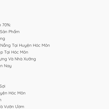
n 70%:
 Sản Phẩm
ắng
e Nắng Tại Huyện Hóc Môn
ệp Tại Hóc Môn
 Dựng Và Nhà Xưởng
ện Nay
Sợi
uyện Hóc Môn
h
Và Vườn Ươm