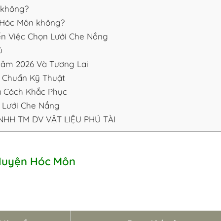
g không?
i Hóc Môn không?
n Việc Chọn Lưới Che Nắng
ủ
ăm 2026 Và Tương Lai
 Chuẩn Kỹ Thuật
à Cách Khắc Phục
 Lưới Che Nắng
NHH TM DV VẬT LIỆU PHÚ TÀI
 Huyện Hóc Môn