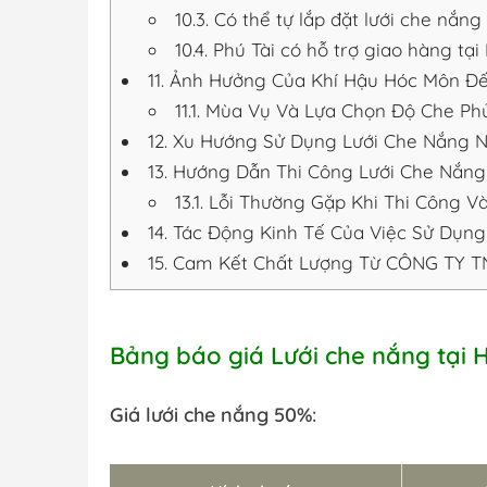
10.3.
Có thể tự lắp đặt lưới che nắn
10.4.
Phú Tài có hỗ trợ giao hàng tạ
11.
Ảnh Hưởng Của Khí Hậu Hóc Môn Đế
11.1.
Mùa Vụ Và Lựa Chọn Độ Che Ph
12.
Xu Hướng Sử Dụng Lưới Che Nắng N
13.
Hướng Dẫn Thi Công Lưới Che Nắng
13.1.
Lỗi Thường Gặp Khi Thi Công V
14.
Tác Động Kinh Tế Của Việc Sử Dụng
15.
Cam Kết Chất Lượng Từ CÔNG TY T
Bảng báo giá Lưới che nắng tại
Giá lưới che nắng 50%: