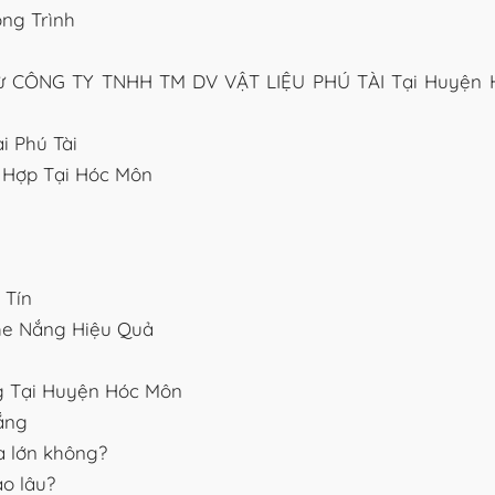
ng Trình
ừ CÔNG TY TNHH TM DV VẬT LIỆU PHÚ TÀI Tại Huyện 
i Phú Tài
 Hợp Tại Hóc Môn
 Tín
he Nắng Hiệu Quả
g Tại Huyện Hóc Môn
ắng
a lớn không?
ao lâu?