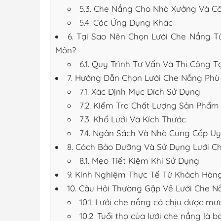
5.3.
Che Nắng Cho Nhà Xưởng Và Cô
5.4.
Các Ứng Dụng Khác
6.
Tại Sao Nên Chọn Lưới Che Nắng T
Môn?
6.1.
Quy Trình Tư Vấn Và Thi Công Tạ
7.
Hướng Dẫn Chọn Lưới Che Nắng Phù
7.1.
Xác Định Mục Đích Sử Dụng
7.2.
Kiểm Tra Chất Lượng Sản Phẩm
7.3.
Khổ Lưới Và Kích Thước
7.4.
Ngân Sách Và Nhà Cung Cấp Uy
8.
Cách Bảo Dưỡng Và Sử Dụng Lưới C
8.1.
Mẹo Tiết Kiệm Khi Sử Dụng
9.
Kinh Nghiệm Thực Tế Từ Khách Hàn
10.
Câu Hỏi Thường Gặp Về Lưới Che N
10.1.
Lưới che nắng có chịu được mư
10.2.
Tuổi thọ của lưới che nắng là b