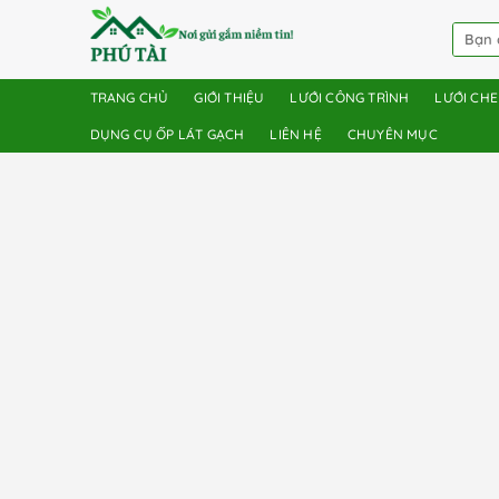
TRANG CHỦ
GIỚI THIỆU
LƯỚI CÔNG TRÌNH
LƯỚI CH
DỤNG CỤ ỐP LÁT GẠCH
LIÊN HỆ
CHUYÊN MỤC