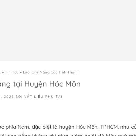
c
Tin Tức
Lưới Che Nắng Các Tỉnh Thành
ắng tại Huyện Hóc Môn
1, 2026
BỞI
VẬT LIỆU PHÚ TÀI
ực phía Nam, đặc biệt là huyện Hóc Môn, TP.HCM, nhu c
ưới che nắng không chỉ giúp giảm nhiệt độ hiệu quả m