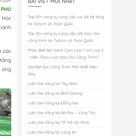
BÀI VIẾT MỚI NHẤT
 PHÚ
Top 10+ công ty cung cấp cục kê bê tông
n Hóc
tại Tphcm và Toàn Quốc
 hành
Top 10+ công ty cung cấp lưới bao che
công trình tại Tphcm và Toàn Quốc
à các
Phân Biệt Bạt Xanh Cam Loại 1 Và Loại 2
– Nên Chọn Loại Nào Cho Công Trình?
 tăng
Giá Bạt Sọc Công Trình Mới Nhất Hiện
, ứng
Nay
Lưới che nắng tại Tây Ninh
Lưới che nắng tại Bình Dương
Lưới che nắng tại Đồng Nai
Lưới che nắng tại Bà Rịa – Vũng Tàu
Lưới che nắng tại TP. Hồ Chí Minh
Lưới che nắng tại Long An