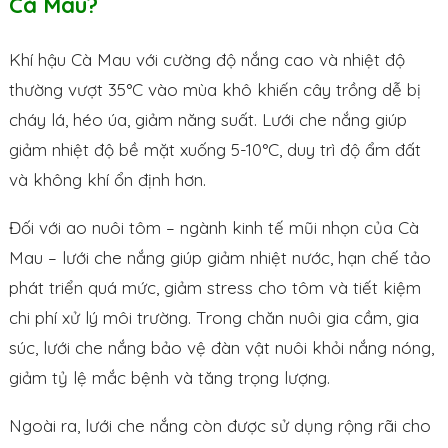
Cà Mau?
Khí hậu Cà Mau với cường độ nắng cao và nhiệt độ
thường vượt 35°C vào mùa khô khiến cây trồng dễ bị
cháy lá, héo úa, giảm năng suất. Lưới che nắng giúp
giảm nhiệt độ bề mặt xuống 5-10°C, duy trì độ ẩm đất
và không khí ổn định hơn.
Đối với ao nuôi tôm – ngành kinh tế mũi nhọn của Cà
Mau – lưới che nắng giúp giảm nhiệt nước, hạn chế tảo
phát triển quá mức, giảm stress cho tôm và tiết kiệm
chi phí xử lý môi trường. Trong chăn nuôi gia cầm, gia
súc, lưới che nắng bảo vệ đàn vật nuôi khỏi nắng nóng,
giảm tỷ lệ mắc bệnh và tăng trọng lượng.
Ngoài ra, lưới che nắng còn được sử dụng rộng rãi cho