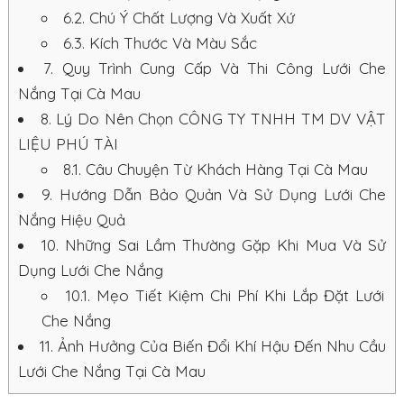
6.2.
Chú Ý Chất Lượng Và Xuất Xứ
6.3.
Kích Thước Và Màu Sắc
7.
Quy Trình Cung Cấp Và Thi Công Lưới Che
Nắng Tại Cà Mau
8.
Lý Do Nên Chọn CÔNG TY TNHH TM DV VẬT
LIỆU PHÚ TÀI
8.1.
Câu Chuyện Từ Khách Hàng Tại Cà Mau
9.
Hướng Dẫn Bảo Quản Và Sử Dụng Lưới Che
Nắng Hiệu Quả
10.
Những Sai Lầm Thường Gặp Khi Mua Và Sử
Dụng Lưới Che Nắng
10.1.
Mẹo Tiết Kiệm Chi Phí Khi Lắp Đặt Lưới
Che Nắng
11.
Ảnh Hưởng Của Biến Đổi Khí Hậu Đến Nhu Cầu
Lưới Che Nắng Tại Cà Mau