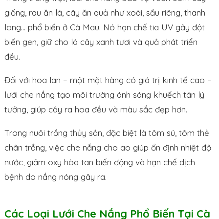
giống, rau ăn lá, cây ăn quả như xoài, sầu riêng, thanh
long… phổ biến ở Cà Mau. Nó hạn chế tia UV gây đột
biến gen, giữ cho lá cây xanh tươi và quả phát triển
đều.
Đối với hoa lan – một mặt hàng có giá trị kinh tế cao –
lưới che nắng tạo môi trường ánh sáng khuếch tán lý
tưởng, giúp cây ra hoa đều và màu sắc đẹp hơn.
Trong nuôi trồng thủy sản, đặc biệt là tôm sú, tôm thẻ
chân trắng, việc che nắng cho ao giúp ổn định nhiệt độ
nước, giảm oxy hòa tan biến động và hạn chế dịch
bệnh do nắng nóng gây ra.
Các Loại Lưới Che Nắng Phổ Biến Tại Cà