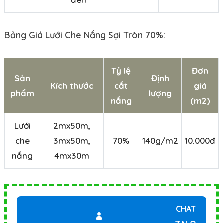
Bảng Giá Lưới Che Nắng Sợi Tròn 70%:
Tỷ lệ
Đơn
Sản
Định
Kích thước
cắt
giá
phẩm
lượng
nắng
(m2)
Lưới
2mx50m,
che
3mx50m,
70%
140g/m2
10.000đ
nắng
4mx30m
CHAT