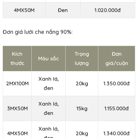
4MX50M
Đen
1.020.000đ
Đơn giá lưới che nắng 90%:
Kích
Trọng
Đơn
Màu sắc
thước
lượng
giá/cuộn
Xanh lá,
2MX100M
20kg
1.350.000đ
đen
Xanh lá,
3MX50M
15kg
1.155.000đ
đen
Xanh lá,
4MX50M
20kg
1.340.000đ
đen