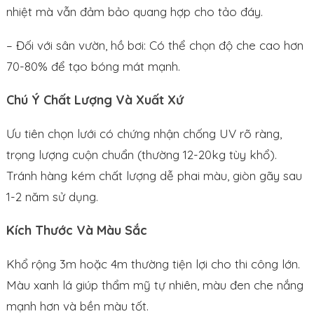
nhiệt mà vẫn đảm bảo quang hợp cho tảo đáy.
– Đối với sân vườn, hồ bơi: Có thể chọn độ che cao hơn
70-80% để tạo bóng mát mạnh.
Chú Ý Chất Lượng Và Xuất Xứ
Ưu tiên chọn lưới có chứng nhận chống UV rõ ràng,
trọng lượng cuộn chuẩn (thường 12-20kg tùy khổ).
Tránh hàng kém chất lượng dễ phai màu, giòn gãy sau
1-2 năm sử dụng.
Kích Thước Và Màu Sắc
Khổ rộng 3m hoặc 4m thường tiện lợi cho thi công lớn.
Màu xanh lá giúp thẩm mỹ tự nhiên, màu đen che nắng
mạnh hơn và bền màu tốt.