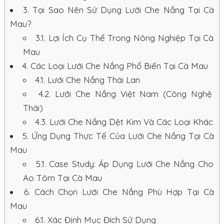
3.
Tại Sao Nên Sử Dụng Lưới Che Nắng Tại Cà
Mau?
3.1.
Lợi Ích Cụ Thể Trong Nông Nghiệp Tại Cà
Mau
4.
Các Loại Lưới Che Nắng Phổ Biến Tại Cà Mau
4.1.
Lưới Che Nắng Thái Lan
4.2.
Lưới Che Nắng Việt Nam (Công Nghệ
Thái)
4.3.
Lưới Che Nắng Dệt Kim Và Các Loại Khác
5.
Ứng Dụng Thực Tế Của Lưới Che Nắng Tại Cà
Mau
5.1.
Case Study: Áp Dụng Lưới Che Nắng Cho
Ao Tôm Tại Cà Mau
6.
Cách Chọn Lưới Che Nắng Phù Hợp Tại Cà
Mau
6.1.
Xác Định Mục Đích Sử Dụng