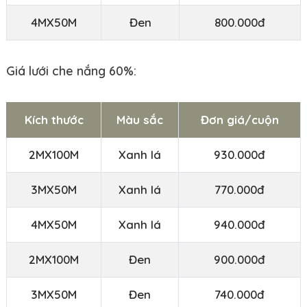
4MX50M
Đen
800.000đ
Giá lưới che nắng 60%:
Kích thước
Màu sắc
Đơn giá/cuộn
2MX100M
Xanh lá
930.000đ
3MX50M
Xanh lá
770.000đ
4MX50M
Xanh lá
940.000đ
2MX100M
Đen
900.000đ
3MX50M
Đen
740.000đ