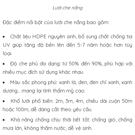
Lưới che nắng
Đặc điểm nổi bật của lưới che nắng bao gồm:
Chất liệu HDPE nguyên sinh, bổ sung chất chống tia
UV giúp tăng độ bền lên đến 5-7 năm hoặc hơn tùy
loại.
Độ che phủ đa dạng: từ 50% đến 90%, phù hợp với
nhiều mục đích sử dụng khác nhau.
Màu sắc phong phú: xanh lá, đen, đen chỉ xanh, xanh
dương… mang lại tính thẩm mỹ cao.
Khổ lưới phổ biến: 2m, 3m, 4m, chiều dài cuộn 50m
hoặc 100m, dễ dàng cắt theo yêu cầu.
Khả năng chống chịu thời tiết tốt: chống gió, chống
mưa lớn, không thấm nước, dễ vệ sinh.