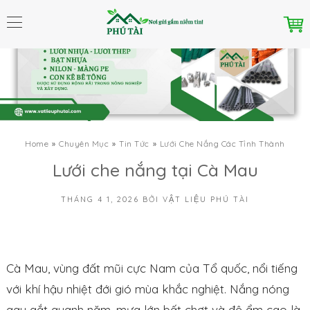
Home
Chuyên Mục
Tin Tức
Lưới Che Nắng Các Tỉnh Thành
Lưới che nắng tại Cà Mau
THÁNG 4 1, 2026
BỞI
VẬT LIỆU PHÚ TÀI
Cà Mau, vùng đất mũi cực Nam của Tổ quốc, nổi tiếng
với khí hậu nhiệt đới gió mùa khắc nghiệt. Nắng nóng
gay gắt quanh năm, mưa lớn bất chợt và độ ẩm cao là