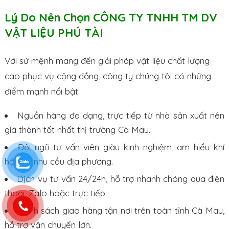
Lý Do Nên Chọn CÔNG TY TNHH TM DV
VẬT LIỆU PHÚ TÀI
Với sứ mệnh mang đến giải pháp vật liệu chất lượng
cao phục vụ cộng đồng, công ty chúng tôi có những
điểm mạnh nổi bật:
Nguồn hàng đa dạng, trực tiếp từ nhà sản xuất nên
giá thành tốt nhất thị trường Cà Mau.
Đội ngũ tư vấn viên giàu kinh nghiệm, am hiểu khí
hậu và nhu cầu địa phương.
Dịch vụ tư vấn 24/24h, hỗ trợ nhanh chóng qua điện
thoại, Zalo hoặc trực tiếp.
Chính sách giao hàng tận nơi trên toàn tỉnh Cà Mau,
hỗ trợ vận chuyển lớn.