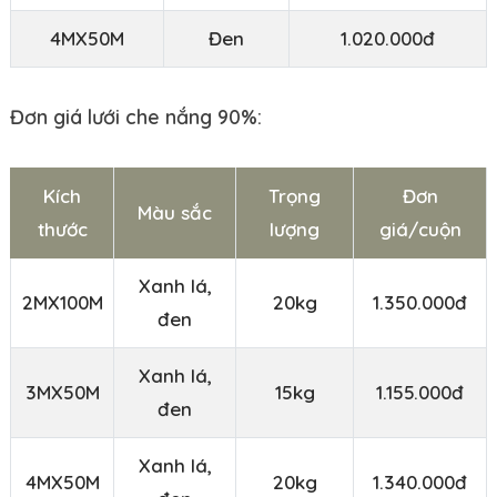
4MX50M
Đen
1.020.000đ
Đơn giá lưới che nắng 90%:
Kích
Trọng
Đơn
Màu sắc
thước
lượng
giá/cuộn
Xanh lá,
2MX100M
20kg
1.350.000đ
đen
Xanh lá,
3MX50M
15kg
1.155.000đ
đen
Xanh lá,
4MX50M
20kg
1.340.000đ