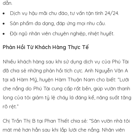
dẫn.
Dịch vụ hậu mãi chu đáo, tư vấn tận tình 24/24.
Sản phẩm đa dạng, đáp ứng mọi nhu cầu.
Đội ngũ nhân viên chuyên nghiệp, nhiệt huyết.
Phản Hồi Từ Khách Hàng Thực Tế
Nhiều khách hàng sau khi sử dụng dịch vụ của Phú Tài
đã chia sẻ những phản hồi tích cực. Anh Nguyễn Văn A
tại xã Hàm Mỹ, huyện Hàm Thuận Nam cho biết: “Lưới
che nắng do Phú Tài cung cấp rất bền, giúp vườn thanh
long của tôi giảm tỷ lệ cháy lá đáng kể, năng suất tăng
rõ rệt.”
Chị Trần Thị B tại Phan Thiết chia sẻ: “Sân vườn nhà tôi
mát mẻ hơn hẳn sau khi lắp lưới che nắng. Nhân viên