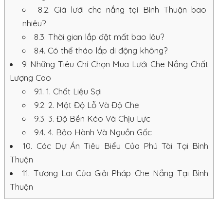
8.2.
Giá lưới che nắng tại Bình Thuận bao
nhiêu?
8.3.
Thời gian lắp đặt mất bao lâu?
8.4.
Có thể tháo lắp di động không?
9.
Những Tiêu Chí Chọn Mua Lưới Che Nắng Chất
Lượng Cao
9.1.
1. Chất Liệu Sợi
9.2.
2. Mật Độ Lỗ Và Độ Che
9.3.
3. Độ Bền Kéo Và Chịu Lực
9.4.
4. Bảo Hành Và Nguồn Gốc
10.
Các Dự Án Tiêu Biểu Của Phú Tài Tại Bình
Thuận
11.
Tương Lai Của Giải Pháp Che Nắng Tại Bình
Thuận