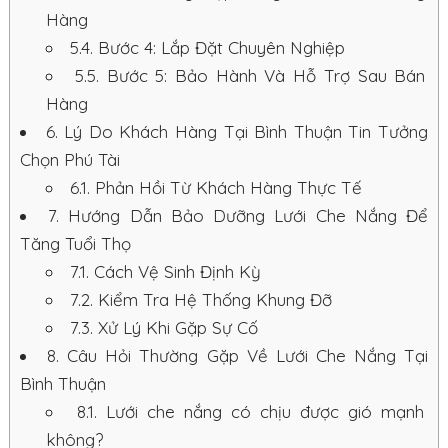
Hàng
5.4.
Bước 4: Lắp Đặt Chuyên Nghiệp
5.5.
Bước 5: Bảo Hành Và Hỗ Trợ Sau Bán
Hàng
6.
Lý Do Khách Hàng Tại Bình Thuận Tin Tưởng
Chọn Phú Tài
6.1.
Phản Hồi Từ Khách Hàng Thực Tế
7.
Hướng Dẫn Bảo Dưỡng Lưới Che Nắng Để
Tăng Tuổi Thọ
7.1.
Cách Vệ Sinh Định Kỳ
7.2.
Kiểm Tra Hệ Thống Khung Đỡ
7.3.
Xử Lý Khi Gặp Sự Cố
8.
Câu Hỏi Thường Gặp Về Lưới Che Nắng Tại
Bình Thuận
8.1.
Lưới che nắng có chịu được gió mạnh
không?