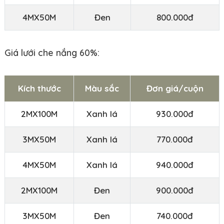
4MX50M
Đen
800.000đ
Giá lưới che nắng 60%:
Kích thước
Màu sắc
Đơn giá/cuộn
2MX100M
Xanh lá
930.000đ
3MX50M
Xanh lá
770.000đ
4MX50M
Xanh lá
940.000đ
2MX100M
Đen
900.000đ
3MX50M
Đen
740.000đ