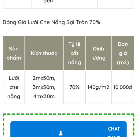
đen
Bảng Giá Lưới Che Nắng Sợi Tròn 70%:
Tỷ lệ
Đơn
Sản
Định
Kích thước
cắt
giá
phẩm
lượng
nắng
(m2)
Lưới
2mx50m,
che
3mx50m,
70%
140g/m2
10.000đ
nắng
4mx30m
CHAT