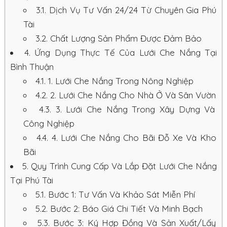
3.1.
Dịch Vụ Tư Vấn 24/24 Từ Chuyên Gia Phú
Tài
3.2.
Chất Lượng Sản Phẩm Được Đảm Bảo
4.
Ứng Dụng Thực Tế Của Lưới Che Nắng Tại
Bình Thuận
4.1.
1. Lưới Che Nắng Trong Nông Nghiệp
4.2.
2. Lưới Che Nắng Cho Nhà Ở Và Sân Vườn
4.3.
3. Lưới Che Nắng Trong Xây Dựng Và
Công Nghiệp
4.4.
4. Lưới Che Nắng Cho Bãi Đỗ Xe Và Kho
Bãi
5.
Quy Trình Cung Cấp Và Lắp Đặt Lưới Che Nắng
Tại Phú Tài
5.1.
Bước 1: Tư Vấn Và Khảo Sát Miễn Phí
5.2.
Bước 2: Báo Giá Chi Tiết Và Minh Bạch
5.3.
Bước 3: Ký Hợp Đồng Và Sản Xuất/Lấy