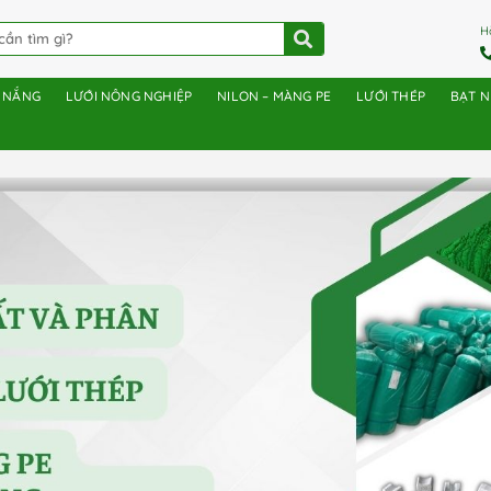
H
E NẮNG
LƯỚI NÔNG NGHIỆP
NILON – MÀNG PE
LƯỚI THÉP
BẠT 