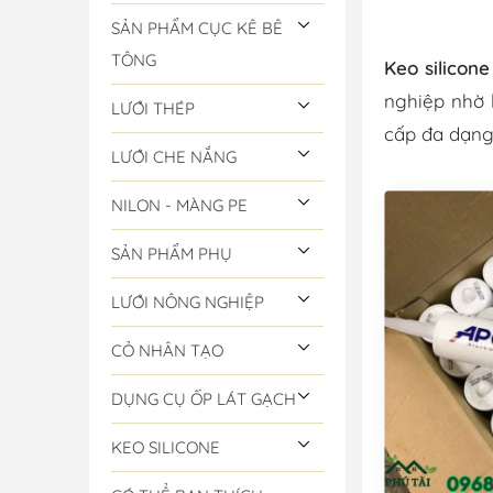
SẢN PHẨM CỤC KÊ BÊ
TÔNG
Keo silicone
nghiệp nhờ 
LƯỚI THÉP
cấp đa dạng 
LƯỚI CHE NẮNG
NILON - MÀNG PE
SẢN PHẨM PHỤ
LƯỚI NÔNG NGHIỆP
CỎ NHÂN TẠO
DỤNG CỤ ỐP LÁT GẠCH
KEO SILICONE