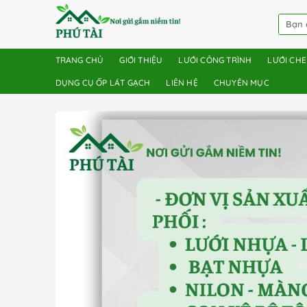
TRANG CHỦ
GIỚI THIỆU
LƯỚI CÔNG TRÌNH
LƯỚI CH
DỤNG CỤ ỐP LÁT GẠCH
LIÊN HỆ
CHUYÊN MỤC