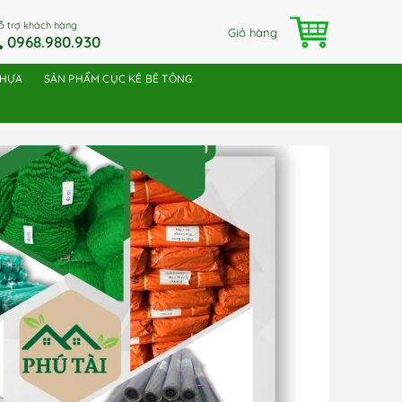
ỗ trợ khách hàng
Giỏ hàng
0968.980.930
NHỰA
SẢN PHẨM CỤC KÊ BÊ TÔNG