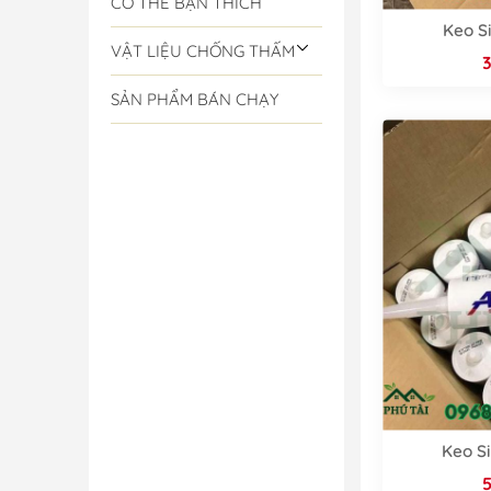
CÓ THỂ BẠN THÍCH
Keo Si
VẬT LIỆU CHỐNG THẤM
SẢN PHẨM BÁN CHẠY
Keo Si