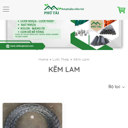
Home
Lưới Thép
Kẽm Lam
Danh mục
KẼM LAM
Bộ lọc