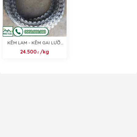
KẼM LAM - KẼM GAI LƯỠI
LAM
24.500
/kg