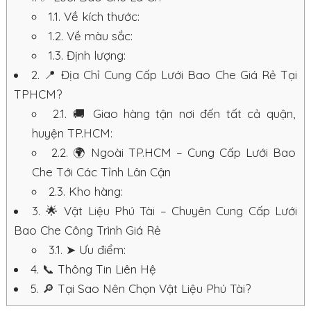
1.1.
Về kích thước:
1.2.
Về màu sắc:
1.3.
Định lượng:
2.
📍 Địa Chỉ Cung Cấp Lưới Bao Che Giá Rẻ Tại
TPHCM?
2.1.
🚚 Giao hàng tận nơi đến tất cả quận,
huyện TP.HCM:
2.2.
🌍 Ngoài TP.HCM – Cung Cấp Lưới Bao
Che Tới Các Tỉnh Lân Cận
2.3.
Kho hàng:
3.
🌟 Vật Liệu Phú Tài – Chuyên Cung Cấp Lưới
Bao Che Công Trình Giá Rẻ
3.1.
➤ Ưu điểm:
4.
📞 Thông Tin Liên Hệ
5.
🔎 Tại Sao Nên Chọn Vật Liệu Phú Tài?