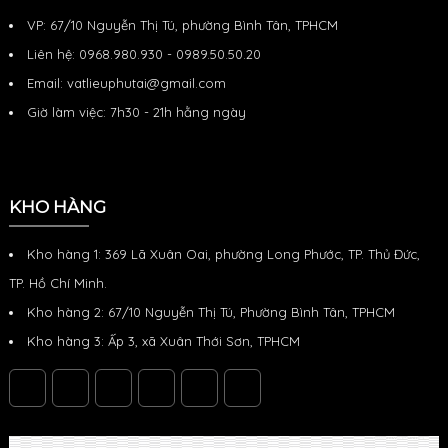
chúng ta đều
chơi. Dưới
ngày nhờ khả
kê: con kê xây
thấy một lớp
đây là một số
năng che
dựng, cục kê
VP: 67/10 Nguyễn Thị Tú, phường Bình Tân, TPHCM
lưới màu (có
thông tin chi
chắn tốt,
thép Chất
thể là xanh
tiết về lưới
chống thấm
liệu: bê tông
Liên hệ: 0968.980.930 - 0989.50.50.20
che nắng: Ứn
nước, và bảo
Tải trọng phá
Email: vatlieuphutai@gmail.com
vệ khỏi các
h
tác nhân thời
Giờ làm việc: 7h30 - 21h hằng ngày
KHO HÀNG
Kho hàng 1: 369 Lã Xuân Oai, phường Long Phước, TP. Thủ Đức,
TP. Hồ Chí Minh.
Kho hàng 2: 67/10 Nguyễn Thị Tú, Phường Bình Tân, TPHCM
Kho hàng 3: Ấp 3, xã Xuân Thới Sơn, TPHCM