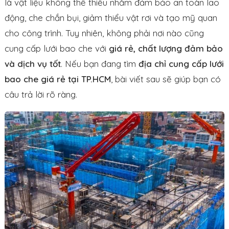
là vật liệu không thể thiếu nhằm đảm bảo an toàn lao
động, che chắn bụi, giảm thiểu vật rơi và tạo mỹ quan
cho công trình. Tuy nhiên, không phải nơi nào cũng
cung cấp lưới bao che với
giá rẻ, chất lượng đảm bảo
và dịch vụ tốt
. Nếu bạn đang tìm
địa chỉ cung cấp lưới
bao che giá rẻ tại TP.HCM
, bài viết sau sẽ giúp bạn có
câu trả lời rõ ràng.