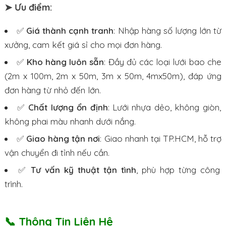
➤ Ưu điểm:
✅
Giá thành cạnh tranh
: Nhập hàng số lượng lớn từ
xưởng, cam kết giá sỉ cho mọi đơn hàng.
✅
Kho hàng luôn sẵn
: Đầy đủ các loại lưới bao che
(2m x 100m, 2m x 50m, 3m x 50m, 4mx50m), đáp ứng
đơn hàng từ nhỏ đến lớn.
✅
Chất lượng ổn định
: Lưới nhựa dẻo, không giòn,
không phai màu nhanh dưới nắng.
✅
Giao hàng tận nơi
: Giao nhanh tại TP.HCM, hỗ trợ
vận chuyển đi tỉnh nếu cần.
✅
Tư vấn kỹ thuật tận tình
, phù hợp từng công
trình.
📞 Thông Tin Liên Hệ