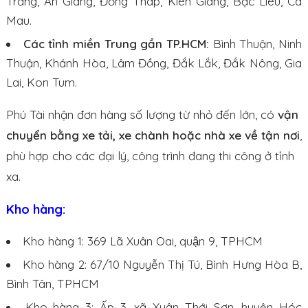
Trăng, An Giang, Đồng Tháp, Kiên Giang, Bạc Liêu, Cà
Mau.
Các tỉnh miền Trung gần TP.HCM:
Bình Thuận, Ninh
Thuận, Khánh Hòa, Lâm Đồng, Đắk Lắk, Đắk Nông, Gia
Lai, Kon Tum.
Phú Tài nhận đơn hàng số lượng từ nhỏ đến lớn, có
vận
chuyển bằng xe tải, xe chành hoặc nhà xe về tận nơi
,
phù hợp cho các đại lý, công trình đang thi công ở tỉnh
xa.
Kho hàng:
Kho hàng 1: 369 Lã Xuân Oai, quận 9, TPHCM
Kho hàng 2: 67/10 Nguyễn Thị Tú, Bình Hưng Hòa B,
Bình Tân, TPHCM
Kho hàng 3: Ấp 3, xã Xuân Thới Sơn, huyện Hóc