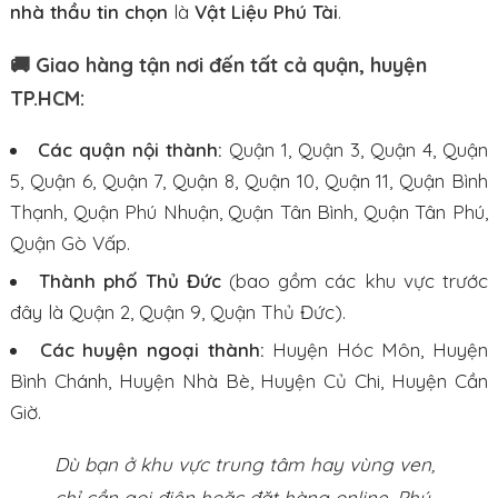
nhà thầu tin chọn
là
Vật Liệu Phú Tài
.
🚚 Giao hàng tận nơi đến tất cả quận, huyện
TP.HCM:
Các quận nội thành:
Quận 1, Quận 3, Quận 4, Quận
5, Quận 6, Quận 7, Quận 8, Quận 10, Quận 11, Quận Bình
Thạnh, Quận Phú Nhuận, Quận Tân Bình, Quận Tân Phú,
Quận Gò Vấp.
Thành phố Thủ Đức
(bao gồm các khu vực trước
đây là Quận 2, Quận 9, Quận Thủ Đức).
Các huyện ngoại thành:
Huyện Hóc Môn, Huyện
Bình Chánh, Huyện Nhà Bè, Huyện Củ Chi, Huyện Cần
Giờ.
Dù bạn ở khu vực trung tâm hay vùng ven,
chỉ cần gọi điện hoặc đặt hàng online, Phú