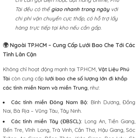
Tài đều có thể
giao nhanh trong ngày
với
chi phí vận chuyển cực thấp, có hỗ trợ lấy
hàng trực tiếp tại kho nếu cần gấp.
🌍 Ngoài TP.HCM – Cung Cấp Lưới Bao Che Tới Các
Tỉnh Lân Cận
Không chỉ hoạt động mạnh tại TP.HCM,
Vật Liệu Phú
Tài
còn cung cấp
lưới bao che số lượng lớn đi khắp
các tỉnh miền Nam và miền Trung
, như:
Các tỉnh miền Đông Nam Bộ:
Bình Dương, Đồng
Nai, Bà Rịa – Vũng Tàu, Tây Ninh.
Các tỉnh miền Tây (ĐBSCL):
Long An, Tiền Giang,
Bến Tre, Vĩnh Long, Trà Vinh, Cần Thơ, Hậu Giang, Sóc