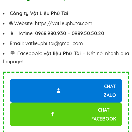
Công ty Vật Liệu Phú Tài
🌐 Website:
https://vatlieuphutai.com
📱 Hotline:
0968.980.930
–
0989.50.50.20
Email:
vatlieuphutai@gmail.com
💬 Facebook:
vật liệu Phú Tài
– Kết nối nhanh qua
fanpage!
CHAT
ZALO
CHAT
FACEBOOK