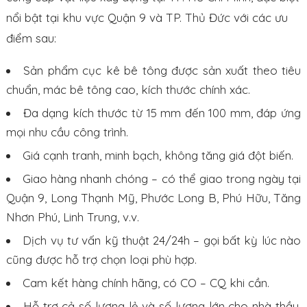
nổi bật tại khu vực Quận 9 và TP. Thủ Đức với các ưu
điểm sau:
Sản phẩm cục kê bê tông được sản xuất theo tiêu
chuẩn, mác bê tông cao, kích thước chính xác.
Đa dạng kích thước từ 15 mm đến 100 mm, đáp ứng
mọi nhu cầu công trình.
Giá cạnh tranh, minh bạch, không tăng giá đột biến.
Giao hàng nhanh chóng – có thể giao trong ngày tại
Quận 9, Long Thạnh Mỹ, Phước Long B, Phú Hữu, Tăng
Nhơn Phú, Linh Trung, v.v.
Dịch vụ tư vấn kỹ thuật 24/24h – gọi bất kỳ lúc nào
cũng được hỗ trợ chọn loại phù hợp.
Cam kết hàng chính hãng, có CO – CQ khi cần.
Hỗ trợ cả số lượng lẻ và số lượng lớn cho nhà thầu,