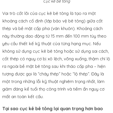
Cục kê bê tông
Vai trò cốt lõi của cục kê bê tông là tạo ra một
khoảng cách cố định (lớp bảo vệ bê tông) giữa cốt
thép và bề mặt cốp pha (ván khuôn). Khoảng cách
này thường dao động từ 15 mm đến 100 mm tùy theo
yêu cầu thiết kế kỹ thuật của từng hạng mục. Nếu
không sử dụng cục kê bê tông hoặc sử dụng sai cách,
cốt thép có nguy cơ bị xô lệch, võng xuống, thậm chí lộ
ra ngoài bề mặt bê tông sau khi tháo cốp pha – hiện
tượng được gọi là “cháy thép” hoặc “lộ thép”. Đây là
một trong những lỗi kỹ thuật nghiêm trọng nhất, làm
giảm đáng kể tuổi thọ công trình và tiềm ẩn nguy cơ
mất an toàn kết cấu.
Tại sao cục kê bê tông lại quan trọng hơn bao