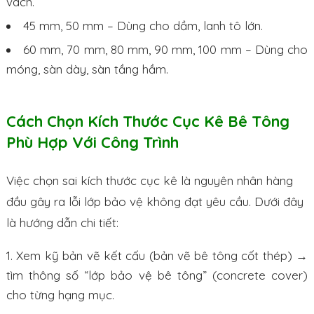
vách.
45 mm, 50 mm – Dùng cho dầm, lanh tô lớn.
60 mm, 70 mm, 80 mm, 90 mm, 100 mm – Dùng cho
móng, sàn dày, sàn tầng hầm.
Cách Chọn Kích Thước Cục Kê Bê Tông
Phù Hợp Với Công Trình
Việc chọn sai kích thước cục kê là nguyên nhân hàng
đầu gây ra lỗi lớp bảo vệ không đạt yêu cầu. Dưới đây
là hướng dẫn chi tiết:
Xem kỹ bản vẽ kết cấu (bản vẽ bê tông cốt thép) →
tìm thông số “lớp bảo vệ bê tông” (concrete cover)
cho từng hạng mục.