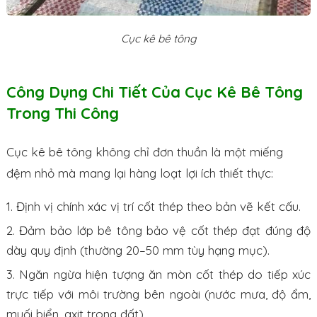
Cục kê bê tông
Công Dụng Chi Tiết Của Cục Kê Bê Tông
Trong Thi Công
Cục kê bê tông không chỉ đơn thuần là một miếng
đệm nhỏ mà mang lại hàng loạt lợi ích thiết thực:
Định vị chính xác vị trí cốt thép theo bản vẽ kết cấu.
Đảm bảo lớp bê tông bảo vệ cốt thép đạt đúng độ
dày quy định (thường 20–50 mm tùy hạng mục).
Ngăn ngừa hiện tượng ăn mòn cốt thép do tiếp xúc
trực tiếp với môi trường bên ngoài (nước mưa, độ ẩm,
muối biển, axit trong đất).