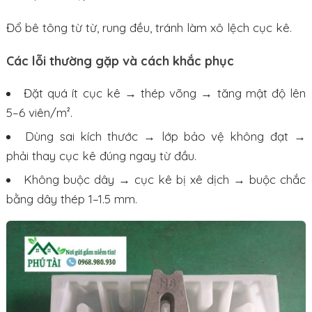
Đổ bê tông từ từ, rung đều, tránh làm xô lệch cục kê.
Các lỗi thường gặp và cách khắc phục
Đặt quá ít cục kê → thép võng → tăng mật độ lên
5–6 viên/m².
Dùng sai kích thước → lớp bảo vệ không đạt →
phải thay cục kê đúng ngay từ đầu.
Không buộc dây → cục kê bị xê dịch → buộc chắc
bằng dây thép 1–1.5 mm.