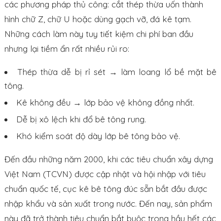
các phương pháp thủ công: cắt thép thừa uốn thành
hình chữ Z, chữ U hoặc dùng gạch vỡ, đá kê tạm.
Những cách làm này tuy tiết kiệm chi phí ban đầu
nhưng lại tiềm ẩn rất nhiều rủi ro:
Thép thừa dễ bị rỉ sét → làm loang lổ bề mặt bê
tông.
Kê không đều → lớp bảo vệ không đồng nhất.
Dễ bị xô lệch khi đổ bê tông rung.
Khó kiểm soát độ dày lớp bê tông bảo vệ.
Đến đầu những năm 2000, khi các tiêu chuẩn xây dựng
Việt Nam (TCVN) được cập nhật và hội nhập với tiêu
chuẩn quốc tế, cục kê bê tông đúc sẵn bắt đầu được
nhập khẩu và sản xuất trong nước. Đến nay, sản phẩm
này đã trở thành tiêu chuẩn bắt buộc trong hầu hết các