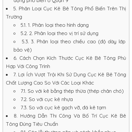
dựng phổ biến ở Quận 9
5.
Phân Loại Cục Kê Bê Tông Phổ Biến Trên Thị
Trường
5.1.
1. Phân loại theo hình dạng
5.2.
2. Phân loại theo vị trí sử dụng
5.3.
3. Phân loại theo chiều cao (độ dày lớp
bảo vệ)
6.
Cách Chọn Kích Thước Cục Kê Bê Tông Phù
Hợp Với Công Trình
7.
Lợi Ích Vượt Trội Khi Sử Dụng Cục Kê Bê Tông
Chất Lượng Cao So Với Các Loại Khác
7.1.
So với kê bằng thép thừa (thép chân chó)
7.2.
So với cục kê nhựa
7.3.
So với cục kê gạch vỡ, đá kê tạm
8.
Hướng Dẫn Thi Công Và Bố Trí Cục Kê Bê
Tông Đúng Tiêu Chuẩn