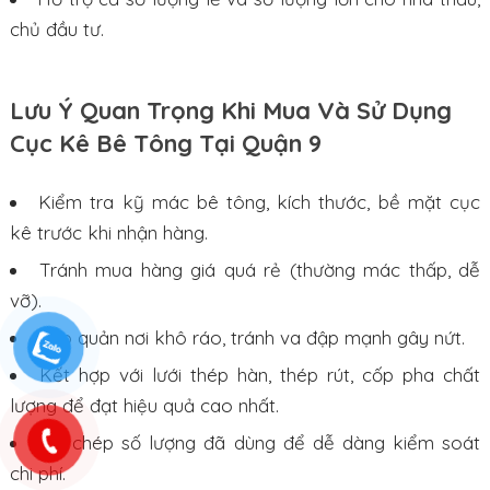
chủ đầu tư.
Lưu Ý Quan Trọng Khi Mua Và Sử Dụng
Cục Kê Bê Tông Tại Quận 9
Kiểm tra kỹ mác bê tông, kích thước, bề mặt cục
kê trước khi nhận hàng.
Tránh mua hàng giá quá rẻ (thường mác thấp, dễ
vỡ).
Bảo quản nơi khô ráo, tránh va đập mạnh gây nứt.
Kết hợp với lưới thép hàn, thép rút, cốp pha chất
lượng để đạt hiệu quả cao nhất.
Ghi chép số lượng đã dùng để dễ dàng kiểm soát
chi phí.