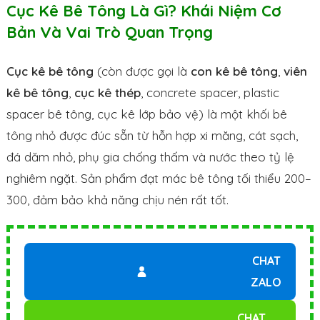
Cục Kê Bê Tông Là Gì? Khái Niệm Cơ
Bản Và Vai Trò Quan Trọng
Cục kê bê tông
(còn được gọi là
con kê bê tông
,
viên
kê bê tông
,
cục kê thép
, concrete spacer, plastic
spacer bê tông, cục kê lớp bảo vệ) là một khối bê
tông nhỏ được đúc sẵn từ hỗn hợp xi măng, cát sạch,
đá dăm nhỏ, phụ gia chống thấm và nước theo tỷ lệ
nghiêm ngặt. Sản phẩm đạt mác bê tông tối thiểu 200–
300, đảm bảo khả năng chịu nén rất tốt.
CHAT
ZALO
CHAT