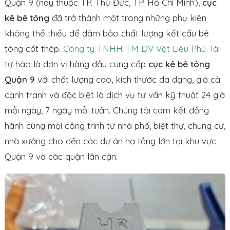
Quận 9 (nay thuộc TP. Thủ Đức, TP. Hồ Chí Minh),
cục
kê bê tông
đã trở thành một trong những phụ kiện
không thể thiếu để đảm bảo chất lượng kết cấu bê
tông cốt thép.
Công ty TNHH TM DV Vật Liệu Phú Tài
tự hào là đơn vị hàng đầu cung cấp
cục kê bê tông
Quận 9
với chất lượng cao, kích thước đa dạng, giá cả
cạnh tranh và đặc biệt là dịch vụ tư vấn kỹ thuật 24 giờ
mỗi ngày, 7 ngày mỗi tuần. Chúng tôi cam kết đồng
hành cùng mọi công trình từ nhà phố, biệt thự, chung cư,
nhà xưởng cho đến các dự án hạ tầng lớn tại khu vực
Quận 9 và các quận lân cận.