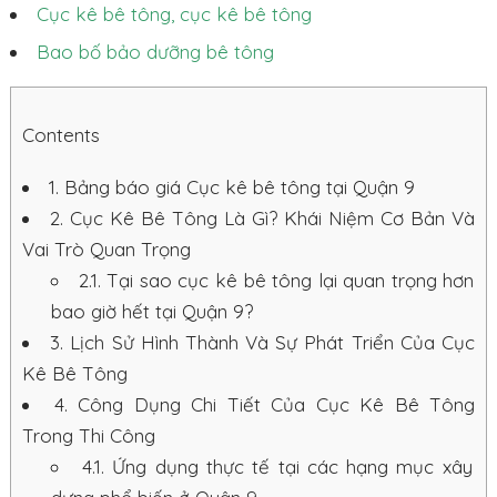
Cục kê bê tông, cục kê bê tông
Bao bố bảo dưỡng bê tông
Contents
1.
Bảng báo giá Cục kê bê tông tại Quận 9
2.
Cục Kê Bê Tông Là Gì? Khái Niệm Cơ Bản Và
Vai Trò Quan Trọng
2.1.
Tại sao cục kê bê tông lại quan trọng hơn
bao giờ hết tại Quận 9?
3.
Lịch Sử Hình Thành Và Sự Phát Triển Của Cục
Kê Bê Tông
4.
Công Dụng Chi Tiết Của Cục Kê Bê Tông
Trong Thi Công
4.1.
Ứng dụng thực tế tại các hạng mục xây