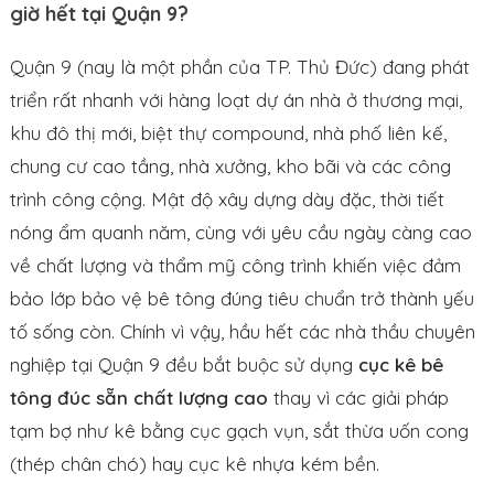
giờ hết tại Quận 9?
Quận 9 (nay là một phần của TP. Thủ Đức) đang phát
triển rất nhanh với hàng loạt dự án nhà ở thương mại,
khu đô thị mới, biệt thự compound, nhà phố liên kế,
chung cư cao tầng, nhà xưởng, kho bãi và các công
trình công cộng. Mật độ xây dựng dày đặc, thời tiết
nóng ẩm quanh năm, cùng với yêu cầu ngày càng cao
về chất lượng và thẩm mỹ công trình khiến việc đảm
bảo lớp bảo vệ bê tông đúng tiêu chuẩn trở thành yếu
tố sống còn. Chính vì vậy, hầu hết các nhà thầu chuyên
nghiệp tại Quận 9 đều bắt buộc sử dụng
cục kê bê
tông đúc sẵn chất lượng cao
thay vì các giải pháp
tạm bợ như kê bằng cục gạch vụn, sắt thừa uốn cong
(thép chân chó) hay cục kê nhựa kém bền.