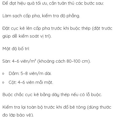
Để đạt hiệu quả tối ưu, cần tuân thủ các bước sau:
Làm sạch cốp pha, kiểm tra độ phẳng.
Đặt cục kê lên cốp pha trước khi buộc thép (đặt trước
giúp dễ kiểm soát vị trí).
Mật độ bố trí:
Sàn: 4–6 viên/m² (khoảng cách 80–100 cm).
Dầm: 5–8 viên/m dài.
Cột: 4–6 viên mỗi mặt.
Buộc chắc cục kê bằng dây thép nếu có lỗ buộc.
Kiểm tra lại toàn bộ trước khi đổ bê tông (dùng thước
đo lớp bảo vệ).