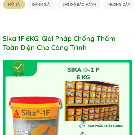
Báo Giá
MÔ TẢ
ĐÁNH GIÁ
CHẾ ĐỘ BẢO HÀNH
HƯỚNG DẪN M
Mới Nhất
Sika 1F 6KG: Giải Pháp Chống Thấm
Toàn Diện Cho Công Trình