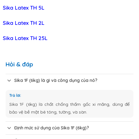
Sika Latex TH 5L
Sika Latex TH 2L
Sika Latex TH 25L
Hỏi & đáp
Sika 1F (6kg) là gì và công dụng của nó?
Trả lời:
Sika 1F (6kg) là chất chống thấm gốc xi măng, dùng để
bảo vệ bề mặt bê tông, tường, và sàn.
Định mức sử dụng của Sika 1F (6kg)?