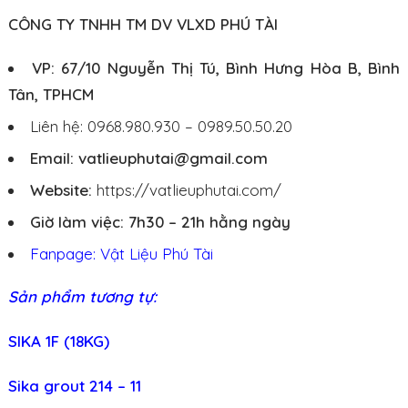
CÔNG TY TNHH TM DV VLXD PHÚ TÀI
VP: 67/10 Nguyễn Thị Tú, Bình Hưng Hòa B, Bình
Tân, TPHCM
Liên hệ: 0968.980.930 – 0989.50.50.20
Email: vatlieuphutai@gmail.com
Website:
https://vatlieuphutai.com/
Giờ làm việc: 7h30 – 21h hằng ngày
Fanpage: Vật Liệu Phú Tài
Sản phẩm tương tự:
SIKA 1F (18KG)
Sika grout 214 – 11