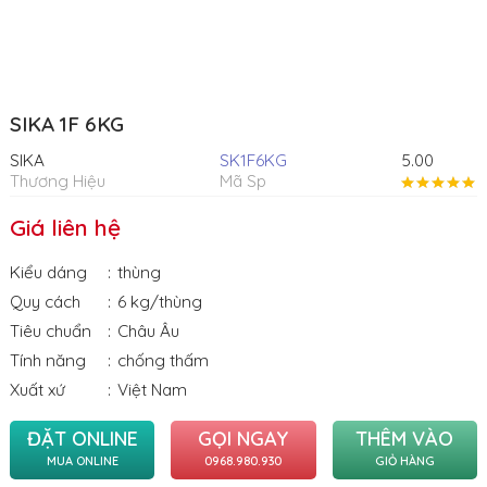
SIKA 1F 6KG
SIKA
SK1F6KG
5.00
Thương Hiệu
Mã Sp
Giá liên hệ
Kiểu dáng
thùng
Quy cách
6 kg/thùng
Tiêu chuẩn
Châu Âu
Tính năng
chống thấm
Xuất xứ
Việt Nam
ĐẶT ONLINE
GỌI NGAY
THÊM VÀO
MUA ONLINE
0968.980.930
GIỎ HÀNG