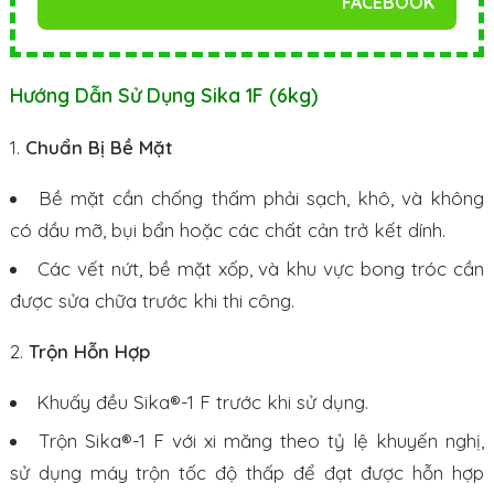
FACEBOOK
Hướng Dẫn Sử Dụng Sika 1F (6kg)
Chuẩn Bị Bề Mặt
Bề mặt cần chống thấm phải sạch, khô, và không
có dầu mỡ, bụi bẩn hoặc các chất cản trở kết dính.
Các vết nứt, bề mặt xốp, và khu vực bong tróc cần
được sửa chữa trước khi thi công.
Trộn Hỗn Hợp
Khuấy đều Sika®-1 F trước khi sử dụng.
Trộn Sika®-1 F với xi măng theo tỷ lệ khuyến nghị,
sử dụng máy trộn tốc độ thấp để đạt được hỗn hợp