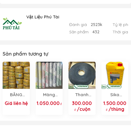
Vật Liệu Phú Tài
Đánh giá
2523k
Tỷ lệ phả
Sản phẩm
432
Thời gian
Sản phẩm tương tự
BĂNG
Màng
Thanh
Sika
CẢN
Chống
Trương
Latex TH
Giá liên hệ
1.050.000
300.000
1.500.000
NƯỚC
Dột
Nở
25L
/cuộn
/thùng
Hancook
– Thông
Số, Ứng
Dụng,