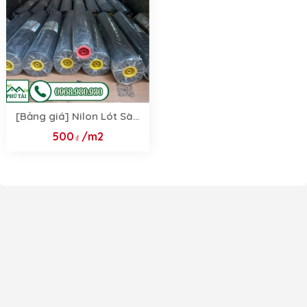
[Bảng giá] Nilon Lót Sàn
- Nilon Trải Sàn Đổ Bê
500
/m2
Tông 2026