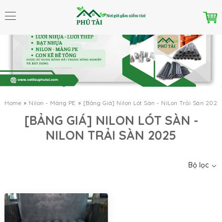
Home
Nilon - Màng PE
[Bảng Giá] Nilon Lót Sàn - NiLon Trải Sàn 2025
Danh mục
[BẢNG GIÁ] NILON LÓT SÀN -
NILON TRẢI SÀN 2025
Bộ lọc