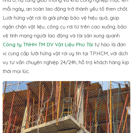
mỗi ngày, an toàn lao động trở thành yếu tố then chốt.
Lưới hứng vật rơi là giải pháp bảo vệ hiệu quả, giúp
ngăn chặn vật liệu, công cụ rơi từ trên cao xuống, bảo
vệ tính mạng người lao động và tài sản xung quanh.
Công ty TNHH TM DV Vật Liệu Phú Tài
tự hào là đơn
vị cung cấp lưới hứng vật rơi uy tín tại TP.HCM, với dịch
vụ tư vấn chuyên nghiệp 24/24h, hỗ trợ khách hàng kịp
thời mọi lúc.