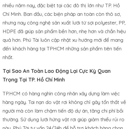
nhiều năm nay, đặc biệt tại các đô thị lớn như TP. Hồ
Chí Minh. Ban đầu, các biện pháp an toàn còn thô sơ,
nhưng nay công nghệ sản xuất lưới từ sợi polyester, PP,
HDPE đã giúp sản phẩm bền hơn, nhẹ hơn và chắn hiệu
quả hơn. Phú Tài luôn cập nhật xu hướng mới để mang
đến khách hàng tại TPHCM những sản phẩm tiên tiến
nhất.
Tại Sao An Toàn Lao Động Lại Cực Kỳ Quan
Trọng Tại TP. Hồ Chí Minh
TP.HCM có hàng nghìn công nhân xây dựng làm việc
hàng ngày. Tai nạn do vật rơi không chỉ gây tổn thất về
người mà còn làm chậm tiến độ dự án, tăng chi phí bồi
thường. Sử dụng lưới hứng vật rơi giúp giảm thiểu rủi ro
này. Phú Tài tư vấn 24/24h để hỗ trợ khách hàng chọn