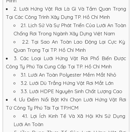
Minh
2.
Lưới Hứng Vật Rơi Là Gì Và Tầm Quan Trọng
Tại Các Công Trình Xây Dựng TP. Hồ Chí Minh
2.1.
Lịch Sử Và Sự Phát Triển Của Lưới An Toàn
Chống Rơi Trong Ngành Xây Dựng Việt Nam
2.2.
Tại Sao An Toàn Lao Động Lại Cực Kỳ
Quan Trọng Tại TP. Hồ Chí Minh
3.
Các Loại Lưới Hứng Vật Rơi Phổ Biến Được
Công Ty Phú Tài Cung Cấp Tại TP. Hồ Chí Minh
3.1.
Lưới An Toàn Polyester Mềm Mắt Nhỏ
3.2.
Lưới Dù Trắng Hứng Vật Rơi Mắt Lớn
3.3.
Lưới HDPE Nguyên Sinh Chất Lượng Cao
4.
Ưu Điểm Nổi Bật Khi Chọn Lưới Hứng Vật Rơi
Từ Công Ty Phú Tài Tại TP.HCM
4.1.
Lợi Ích Kinh Tế Và Xã Hội Khi Sử Dụng
Lưới An Toàn