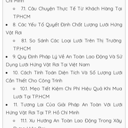
Chí Minh
7.1.
Câu Chuyện Thực Tế Từ Khách Hàng Tại
TPHCM
8.
Các Yếu Tố Quyết Định Chất Lượng Lưới Hứng
Vật Rơi
8.1.
So Sánh Các Loại Lưới Trên Thị Trường
TP.HCM
9.
Quy Định Pháp Lý Về An Toàn Lao Động Và Sử
Dụng Lưới Hứng Vật Rơi Tại Việt Nam
10.
Cách Tính Toán Diện Tích Và Số Lượng Lưới
Cần Thiết Cho Công Trình
10.1.
Mẹo Tiết Kiệm Chi Phí Hiệu Quả Khi Mua
Lưới Tại TP.HCM
11.
Tương Lai Của Giải Pháp An Toàn Với Lưới
Hứng Vật Rơi Tại TP. Hồ Chí Minh
11.1.
Xu Hướng An Toàn Lao Động Trong Xây