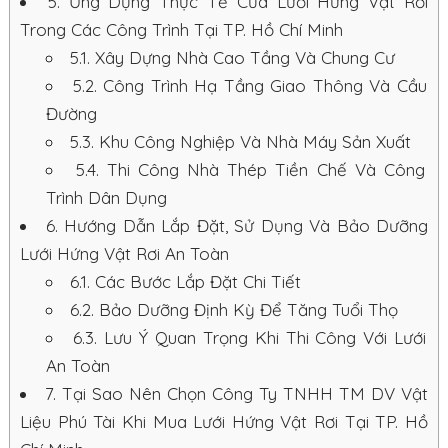
5.
Ứng Dụng Thực Tế Của Lưới Hứng Vật Rơi
Trong Các Công Trình Tại TP. Hồ Chí Minh
5.1.
Xây Dựng Nhà Cao Tầng Và Chung Cư
5.2.
Công Trình Hạ Tầng Giao Thông Và Cầu
Đường
5.3.
Khu Công Nghiệp Và Nhà Máy Sản Xuất
5.4.
Thi Công Nhà Thép Tiền Chế Và Công
Trình Dân Dụng
6.
Hướng Dẫn Lắp Đặt, Sử Dụng Và Bảo Dưỡng
Lưới Hứng Vật Rơi An Toàn
6.1.
Các Bước Lắp Đặt Chi Tiết
6.2.
Bảo Dưỡng Định Kỳ Để Tăng Tuổi Thọ
6.3.
Lưu Ý Quan Trọng Khi Thi Công Với Lưới
An Toàn
7.
Tại Sao Nên Chọn Công Ty TNHH TM DV Vật
Liệu Phú Tài Khi Mua Lưới Hứng Vật Rơi Tại TP. Hồ