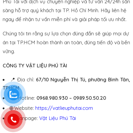
Phú Tài với dịch vụ chuyên nghiệp và tư vấn 24/24h sẵn
sàng hỗ trợ quý khách tại TP. Hồ Chí Minh. Hãy liên hệ
ngay để nhận tư vấn miễn phí và giải pháp tối ưu nhất.
Chúng tôi tin rằng sự lựa chọn đúng đắn sẽ giúp mọi dự
án tại TP.HCM hoàn thành an toàn, đúng tiến độ và bền
vững.
CÔNG TY VẬT LIỆU PHÚ TÀI
📍 Địa chỉ:
67/10 Nguyễn Thị Tú, phường Bình Tân,
TPHCM
☎ Hotline:
0968.980.930 – 0989.50.50.20
🌐 Website:
https://vatlieuphutai.com
👍 Fanpage:
Vật Liệu Phú Tài