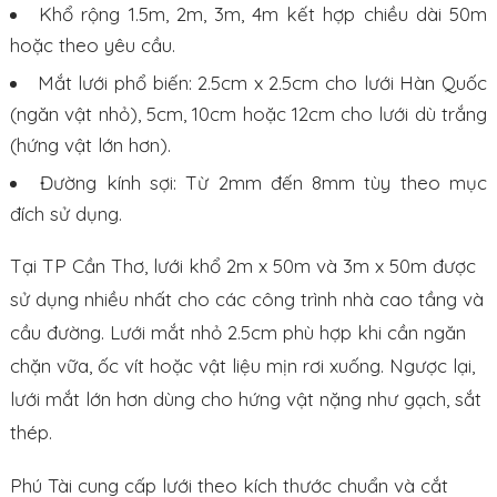
Khổ rộng 1.5m, 2m, 3m, 4m kết hợp chiều dài 50m
hoặc theo yêu cầu.
Mắt lưới phổ biến: 2.5cm x 2.5cm cho lưới Hàn Quốc
(ngăn vật nhỏ), 5cm, 10cm hoặc 12cm cho lưới dù trắng
(hứng vật lớn hơn).
Đường kính sợi: Từ 2mm đến 8mm tùy theo mục
đích sử dụng.
Tại TP Cần Thơ, lưới khổ 2m x 50m và 3m x 50m được
sử dụng nhiều nhất cho các công trình nhà cao tầng và
cầu đường. Lưới mắt nhỏ 2.5cm phù hợp khi cần ngăn
chặn vữa, ốc vít hoặc vật liệu mịn rơi xuống. Ngược lại,
lưới mắt lớn hơn dùng cho hứng vật nặng như gạch, sắt
thép.
Phú Tài cung cấp lưới theo kích thước chuẩn và cắt