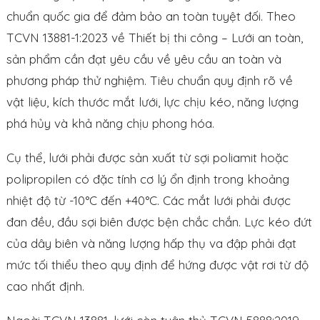
chuẩn quốc gia để đảm bảo an toàn tuyệt đối. Theo
TCVN 13881-1:2023 về Thiết bị thi công – Lưới an toàn,
sản phẩm cần đạt yêu cầu về yêu cầu an toàn và
phương pháp thử nghiệm. Tiêu chuẩn quy định rõ về
vật liệu, kích thước mắt lưới, lực chịu kéo, năng lượng
phá hủy và khả năng chịu phong hóa.
Cụ thể, lưới phải được sản xuất từ sợi poliamit hoặc
polipropilen có đặc tính cơ lý ổn định trong khoảng
nhiệt độ từ -10°C đến +40°C. Các mắt lưới phải được
đan đều, đầu sợi biên được bện chắc chắn. Lực kéo đứt
của dây biên và năng lượng hấp thụ va đập phải đạt
mức tối thiểu theo quy định để hứng được vật rơi từ độ
cao nhất định.