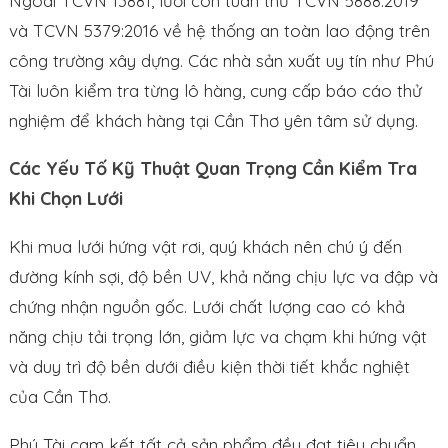
Ngoài TCVN 13881, lưới còn tuân thủ TCVN 5888:2019
và TCVN 5379:2016 về hệ thống an toàn lao động trên
công trường xây dựng. Các nhà sản xuất uy tín như Phú
Tài luôn kiểm tra từng lô hàng, cung cấp báo cáo thử
nghiệm để khách hàng tại Cần Thơ yên tâm sử dụng.
Các Yếu Tố Kỹ Thuật Quan Trọng Cần Kiểm Tra
Khi Chọn Lưới
Khi mua lưới hứng vật rơi, quý khách nên chú ý đến
đường kính sợi, độ bền UV, khả năng chịu lực va đập và
chứng nhận nguồn gốc. Lưới chất lượng cao có khả
năng chịu tải trọng lớn, giảm lực va chạm khi hứng vật
và duy trì độ bền dưới điều kiện thời tiết khắc nghiệt
của Cần Thơ.
Phú Tài cam kết tất cả sản phẩm đều đạt tiêu chuẩn