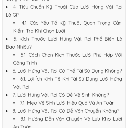
4.
Tiêu Chuẩn Kỹ Thuật Của Lưới Hứng Vật Rơi
Là Gì?
4.1.
Các Yếu Tố Kỹ Thuật Quan Trọng Cần
Kiểm Tra Khi Chọn Lưới
5.
Kích Thước Lưới Hứng Vật Rơi Phổ Biến Là
Bao Nhiêu?
5.1.
Cách Chọn Kích Thước Lưới Phù Hợp Với
Công Trình
6.
Lưới Hứng Vật Rơi Có Thể Tái Sử Dụng Không?
6.1.
Lợi Ích Kinh Tế Khi Tái Sử Dụng Lưới Hứng
Vật Rơi
7.
Lưới Hứng Vật Rơi Có Dễ Vệ Sinh Không?
7.1.
Mẹo Vệ Sinh Lưới Hiệu Quả Và An Toàn
8.
Lưới Hứng Vật Rơi Có Dễ Vận Chuyển Không?
8.1.
Hướng Dẫn Vận Chuyển Và Lưu Kho Lưới
An Toàn