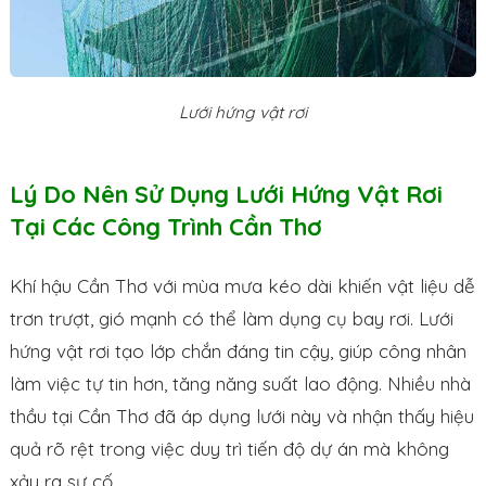
Lưới hứng vật rơi
Lý Do Nên Sử Dụng Lưới Hứng Vật Rơi
Tại Các Công Trình Cần Thơ
Khí hậu Cần Thơ với mùa mưa kéo dài khiến vật liệu dễ
trơn trượt, gió mạnh có thể làm dụng cụ bay rơi. Lưới
hứng vật rơi tạo lớp chắn đáng tin cậy, giúp công nhân
làm việc tự tin hơn, tăng năng suất lao động. Nhiều nhà
thầu tại Cần Thơ đã áp dụng lưới này và nhận thấy hiệu
quả rõ rệt trong việc duy trì tiến độ dự án mà không
xảy ra sự cố.