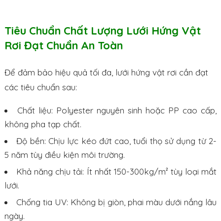
Tiêu Chuẩn Chất Lượng Lưới Hứng Vật
Rơi Đạt Chuẩn An Toàn
Để đảm bảo hiệu quả tối đa, lưới hứng vật rơi cần đạt
các tiêu chuẩn sau:
Chất liệu: Polyester nguyên sinh hoặc PP cao cấp,
không pha tạp chất.
Độ bền: Chịu lực kéo đứt cao, tuổi thọ sử dụng từ 2-
5 năm tùy điều kiện môi trường.
Khả năng chịu tải: Ít nhất 150-300kg/m² tùy loại mắt
lưới.
Chống tia UV: Không bị giòn, phai màu dưới nắng lâu
ngày.