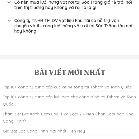
Có nên mua lưới hứng vật rơi tại Sóc Trăng giá rẻ trôi nổi
trên thị trường hay không và rủi ro là gì
Công ty TNHH TM DV vật liệu Phú Tài có hỗ trợ vận
chuyển và thi công lưới hứng vật rơi tại Sóc Trăng tận nơi
hay không
BÀI VIẾT MỚI NHẤT
Top 10+ công ty cung cấp cục kê bê tông tại Tphcm và Toàn Quốc
Top 10+ công ty cung cấp lưới bao che công trình tại Tphcm và Toàn
Quốc
Phân Biệt Bạt Xanh Cam Loại 1 Và Loại 2 – Nên Chọn Loại Nào Cho
Công Trình?
Giá Bạt Sọc Công Trình Mới Nhất Hiện Nay