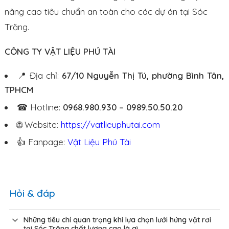
nâng cao tiêu chuẩn an toàn cho các dự án tại Sóc
Trăng.
CÔNG TY VẬT LIỆU PHÚ TÀI
📍 Địa chỉ:
67/10 Nguyễn Thị Tú, phường Bình Tân,
TPHCM
☎ Hotline:
0968.980.930 – 0989.50.50.20
🌐 Website:
https://vatlieuphutai.com
👍 Fanpage:
Vật Liệu Phú Tài
Hỏi & đáp
Những tiêu chí quan trọng khi lựa chọn lưới hứng vật rơi
tại Sóc Trăng chất lượng cao là gì