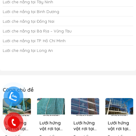
Lưới che nắng tại Tây Ninh
Lưới che nắng tại Bình Dương
Lưới che nắng tại Đồng Nai
Lưới che nắng tại Bà Rịa – Vũng Tàu
Lưới che nắng tại TP. Hồ Chí Minh
Lưới che nắng tại Long An
Cùng chủ đề
Lưới hứng
Lưới hứng
Lưới hứng
Lưới hứng
vật rơi tại
vật rơi tại
vật rơi tại
vật rơi tại
Thành
Quận 1
Quận 2
Quận 3