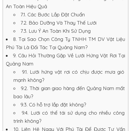
An Toàn Hiệu Quả
7.1.
Các Bước Lắp Đặt Chuẩn
7.2.
Bảo Dưỡng Và Thay Thế Lưới
7.3.
Lưu Ý An Toàn Khi Sử Dụng
8.
Tại Sao Chọn Công Ty TNHH TM DV Vật Liệu
Phú Tài Là Đối Tác Tại Quảng Nam?
9.
Câu Hỏi Thường Gặp Về Lưới Hứng Vật Rơi Tại
Quảng Nam
9.1.
Lưới hứng vật rơi có chịu được mưa gió
mạnh không?
9.2.
Thời gian giao hàng đến Quảng Nam mất
bao lâu?
9.3.
Có hỗ trợ lắp đặt không?
9.4.
Lưới có thể tái sử dụng cho nhiều công
trình không?
10.
Liên Hệ Ngay Với Phú Tài Để Được Tư Vấn