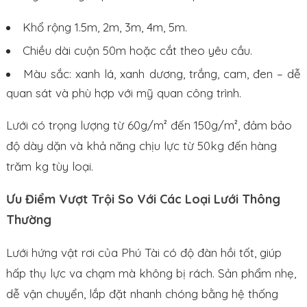
Khổ rộng 1.5m, 2m, 3m, 4m, 5m.
Chiều dài cuộn 50m hoặc cắt theo yêu cầu.
Màu sắc: xanh lá, xanh dương, trắng, cam, đen – dễ
quan sát và phù hợp với mỹ quan công trình.
Lưới có trọng lượng từ 60g/m² đến 150g/m², đảm bảo
độ dày dặn và khả năng chịu lực từ 50kg đến hàng
trăm kg tùy loại.
Ưu Điểm Vượt Trội So Với Các Loại Lưới Thông
Thường
Lưới hứng vật rơi của Phú Tài có độ đàn hồi tốt, giúp
hấp thụ lực va chạm mà không bị rách. Sản phẩm nhẹ,
dễ vận chuyển, lắp đặt nhanh chóng bằng hệ thống