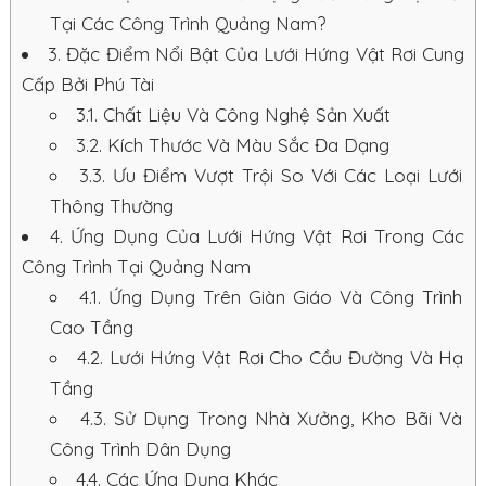
Tại Các Công Trình Quảng Nam?
3.
Đặc Điểm Nổi Bật Của Lưới Hứng Vật Rơi Cung
Cấp Bởi Phú Tài
3.1.
Chất Liệu Và Công Nghệ Sản Xuất
3.2.
Kích Thước Và Màu Sắc Đa Dạng
3.3.
Ưu Điểm Vượt Trội So Với Các Loại Lưới
Thông Thường
4.
Ứng Dụng Của Lưới Hứng Vật Rơi Trong Các
Công Trình Tại Quảng Nam
4.1.
Ứng Dụng Trên Giàn Giáo Và Công Trình
Cao Tầng
4.2.
Lưới Hứng Vật Rơi Cho Cầu Đường Và Hạ
Tầng
4.3.
Sử Dụng Trong Nhà Xưởng, Kho Bãi Và
Công Trình Dân Dụng
4.4.
Các Ứng Dụng Khác