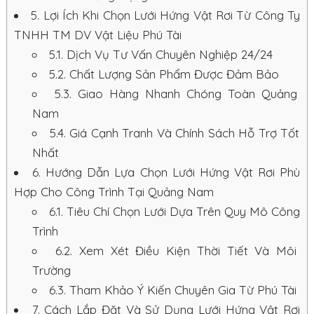
5.
Lợi Ích Khi Chọn Lưới Hứng Vật Rơi Từ Công Ty
TNHH TM DV Vật Liệu Phú Tài
5.1.
Dịch Vụ Tư Vấn Chuyên Nghiệp 24/24
5.2.
Chất Lượng Sản Phẩm Được Đảm Bảo
5.3.
Giao Hàng Nhanh Chóng Toàn Quảng
Nam
5.4.
Giá Cạnh Tranh Và Chính Sách Hỗ Trợ Tốt
Nhất
6.
Hướng Dẫn Lựa Chọn Lưới Hứng Vật Rơi Phù
Hợp Cho Công Trình Tại Quảng Nam
6.1.
Tiêu Chí Chọn Lưới Dựa Trên Quy Mô Công
Trình
6.2.
Xem Xét Điều Kiện Thời Tiết Và Môi
Trường
6.3.
Tham Khảo Ý Kiến Chuyên Gia Từ Phú Tài
7.
Cách Lắp Đặt Và Sử Dụng Lưới Hứng Vật Rơi