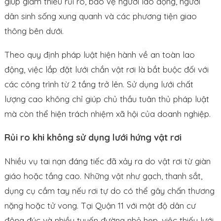
giúp giảm thiểu rủi ro, bảo vệ người lao động, người
dân sinh sống xung quanh và các phương tiện giao
thông bên dưới.
Theo quy định pháp luật hiện hành về an toàn lao
động, việc lắp đặt lưới chắn vật rơi là bắt buộc đối với
các công trình từ 2 tầng trở lên. Sử dụng lưới chất
lượng cao không chỉ giúp chủ thầu tuân thủ pháp luật
mà còn thể hiện trách nhiệm xã hội của doanh nghiệp.
Rủi ro khi không sử dụng lưới hứng vật rơi
Nhiều vụ tai nạn đáng tiếc đã xảy ra do vật rơi từ giàn
giáo hoặc tầng cao. Những vật như gạch, thanh sắt,
dụng cụ cầm tay nếu rơi tự do có thể gây chấn thương
nặng hoặc tử vong. Tại Quận 11 với mật độ dân cư
đông đúc và nhiều tuyến đường nhỏ hẹp, việc thiếu lưới