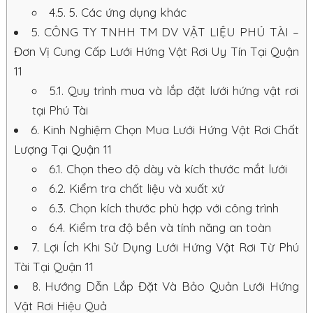
4.5.
5. Các ứng dụng khác
5.
CÔNG TY TNHH TM DV VẬT LIỆU PHÚ TÀI –
Đơn Vị Cung Cấp Lưới Hứng Vật Rơi Uy Tín Tại Quận
11
5.1.
Quy trình mua và lắp đặt lưới hứng vật rơi
tại Phú Tài
6.
Kinh Nghiệm Chọn Mua Lưới Hứng Vật Rơi Chất
Lượng Tại Quận 11
6.1.
Chọn theo độ dày và kích thước mắt lưới
6.2.
Kiểm tra chất liệu và xuất xứ
6.3.
Chọn kích thước phù hợp với công trình
6.4.
Kiểm tra độ bền và tính năng an toàn
7.
Lợi Ích Khi Sử Dụng Lưới Hứng Vật Rơi Từ Phú
Tài Tại Quận 11
8.
Hướng Dẫn Lắp Đặt Và Bảo Quản Lưới Hứng
Vật Rơi Hiệu Quả