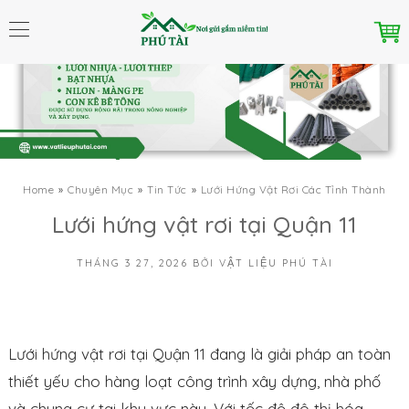
Home
Chuyên Mục
Tin Tức
Lưới Hứng Vật Rơi Các Tỉnh Thành
Lưới hứng vật rơi tại Quận 11
THÁNG 3 27, 2026
BỞI
VẬT LIỆU PHÚ TÀI
Lưới hứng vật rơi tại Quận 11 đang là giải pháp an toàn
thiết yếu cho hàng loạt công trình xây dựng, nhà phố
và chung cư tại khu vực này. Với tốc độ đô thị hóa