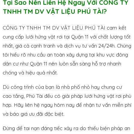
Tại Sao Nên Liên Hệ Ngay Với CÔNG TY
TNHH TM DV VẬT LIỆU PHÚ TÀI?
CÔNG TY TNHH TM DV VẬT LIỆU PHÚ TÀI cam kết
cung cấp lưới hứng vật rơi tại Quận 11 với chất lượng tốt
nhất, giá cả cạnh tranh và dịch vụ tư vấn 24/24h. Chúng
tôi hiểu rõ nhu cầu an toàn xây dựng tại khu vực đông
dân cư như Quận 11 nên luôn sẵn sàng hỗ trợ nhanh
chóng và hiệu quả nhất.
Dù công trình của bạn là nhà phố nhỏ hay chung cư
cao tầng, Phú Tài đều có giải pháp lưới hứng vật rơi phù
hợp. Hãy liên hệ ngay hôm nay để nhận tư vấn miễn phí
và báo giá ưu đãi đặc biệt.
Đừng để tai nạn đáng tiếc xảy ra do thiếu biện pháp an