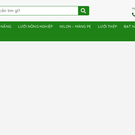
H
E NẮNG
LƯỚI NÔNG NGHIỆP
NILON – MÀNG PE
LƯỚI THÉP
BẠT 