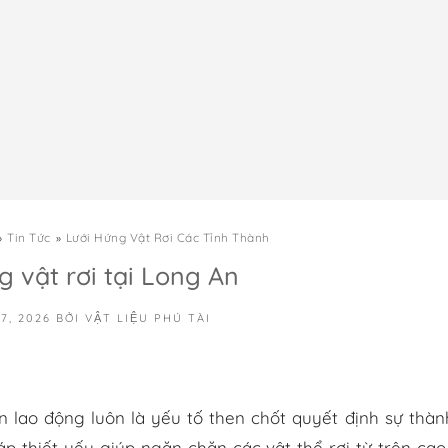
Tin Tức
Lưới Hứng Vật Rơi Các Tỉnh Thành
g vật rơi tại Long An
7, 2026
BỞI
VẬT LIỆU PHÚ TÀI
 lao động luôn là yếu tố then chốt quyết định sự thàn
áp thiết yếu giúp ngăn chặn các vật thể rơi từ trên cao