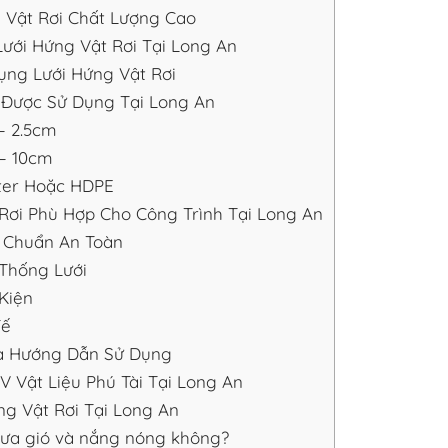
 Vật Rơi Chất Lượng Cao
ới Hứng Vật Rơi Tại Long An
Dụng Lưới Hứng Vật Rơi
n Được Sử Dụng Tại Long An
– 2.5cm
 – 10cm
ster Hoặc HDPE
ơi Phù Hợp Cho Công Trình Tại Long An
i Chuẩn An Toàn
 Thống Lưới
Kiện
Tế
à Hướng Dẫn Sử Dụng
Vật Liệu Phú Tài Tại Long An
g Vật Rơi Tại Long An
mưa gió và nắng nóng không?