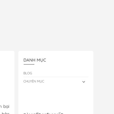
DANH MỤC
BLOG
CHUYÊN MỤC
h bại
, bảo