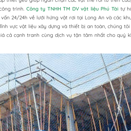
công trình.
Công ty TNHH TM DV vật liệu Phú Tài
tự h
 vấn 24/24h về lưới hứng vật rơi tại Long An và các kh
ĩnh vực vật liệu xây dựng và thiết bị an toàn, chúng tô
iá cả cạnh tranh cùng dịch vụ tận tâm nhất cho quý 