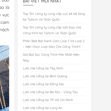
BÀI VIẾT MỚI NHẤT
ào là
Top 10+ công ty cung cấp cục kê bê tông
u vực
tại Tphcm và Toàn Quốc
i cam
Top 10+ công ty cung cấp lưới bao che
khách
công trình tại Tphcm và Toàn Quốc
Phân Biệt Bạt Xanh Cam Loại 1 Và Loại 2
– Nên Chọn Loại Nào Cho Công Trình?
Giá Bạt Sọc Công Trình Mới Nhất Hiện
Nay
Lưới che nắng tại Tây Ninh
Lưới che nắng tại Bình Dương
Lưới che nắng tại Đồng Nai
Lưới che nắng tại Bà Rịa – Vũng Tàu
Lưới che nắng tại TP. Hồ Chí Minh
Lưới che nắng tại Long An