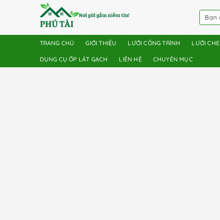
TRANG CHỦ
GIỚI THIỆU
LƯỚI CÔNG TRÌNH
LƯỚI CH
DỤNG CỤ ỐP LÁT GẠCH
LIÊN HỆ
CHUYÊN MỤC