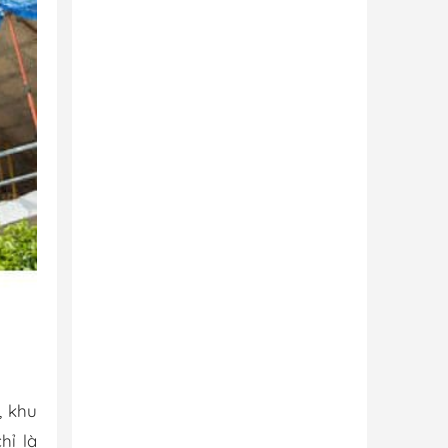
, khu
hỉ là