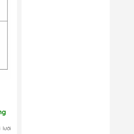
ng
 lưới