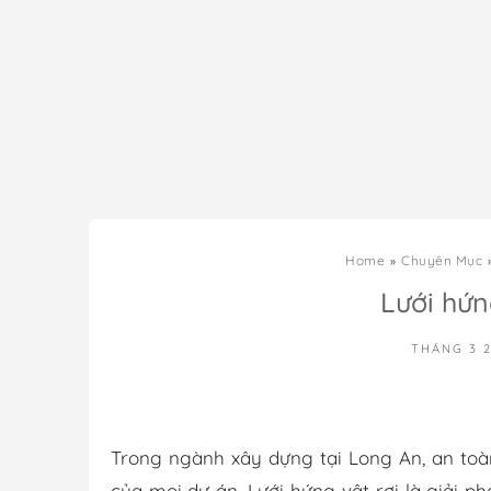
Home
Chuyên Mục
Lưới hứn
THÁNG 3 2
Trong ngành xây dựng tại Long An, an toàn
của mọi dự án. Lưới hứng vật rơi là giải ph