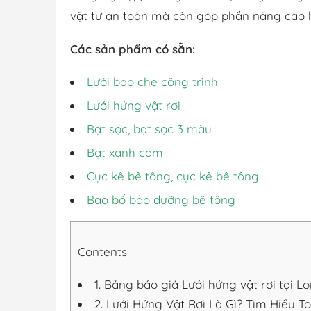
vật tư an toàn mà còn góp phần nâng cao hi
Các sản phẩm có sẵn:
Lưới bao che công trình
Lưới hứng vật rơi
Bạt sọc, bạt sọc 3 màu
Bạt xanh cam
Cục kê bê tông, cục kê bê tông
Bao bố bảo dưỡng bê tông
Contents
1.
Bảng báo giá Lưới hứng vật rơi tại L
2.
Lưới Hứng Vật Rơi Là Gì? Tìm Hiểu 