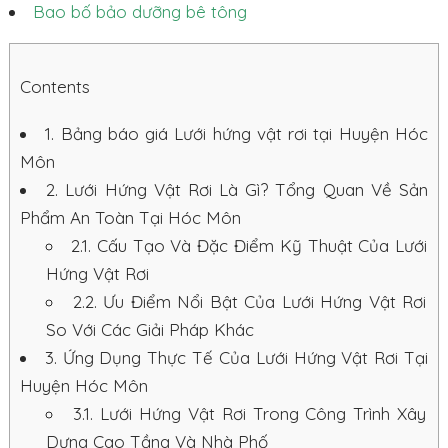
Bao bố bảo dưỡng bê tông
Contents
1.
Bảng báo giá Lưới hứng vật rơi tại Huyện Hóc
Môn
2.
Lưới Hứng Vật Rơi Là Gì? Tổng Quan Về Sản
Phẩm An Toàn Tại Hóc Môn
2.1.
Cấu Tạo Và Đặc Điểm Kỹ Thuật Của Lưới
Hứng Vật Rơi
2.2.
Ưu Điểm Nổi Bật Của Lưới Hứng Vật Rơi
So Với Các Giải Pháp Khác
3.
Ứng Dụng Thực Tế Của Lưới Hứng Vật Rơi Tại
Huyện Hóc Môn
3.1.
Lưới Hứng Vật Rơi Trong Công Trình Xây
Dựng Cao Tầng Và Nhà Phố