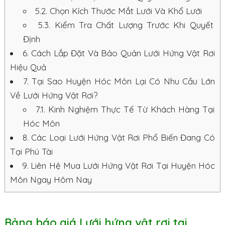
5.2.
Chọn Kích Thước Mắt Lưới Và Khổ Lưới
5.3.
Kiểm Tra Chất Lượng Trước Khi Quyết
Định
6.
Cách Lắp Đặt Và Bảo Quản Lưới Hứng Vật Rơi
Hiệu Quả
7.
Tại Sao Huyện Hóc Môn Lại Có Nhu Cầu Lớn
Về Lưới Hứng Vật Rơi?
7.1.
Kinh Nghiệm Thực Tế Từ Khách Hàng Tại
Hóc Môn
8.
Các Loại Lưới Hứng Vật Rơi Phổ Biến Đang Có
Tại Phú Tài
9.
Liên Hệ Mua Lưới Hứng Vật Rơi Tại Huyện Hóc
Môn Ngay Hôm Nay
Bảng báo giá Lưới hứng vật rơi tại