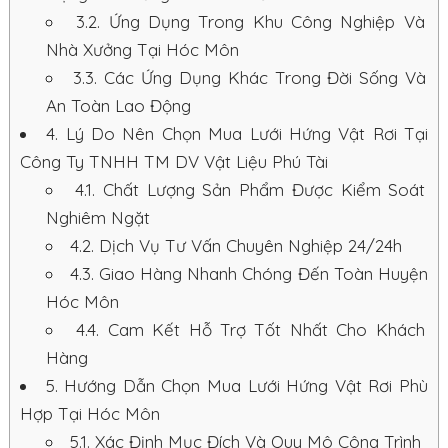
3.2.
Ứng Dụng Trong Khu Công Nghiệp Và
Nhà Xưởng Tại Hóc Môn
3.3.
Các Ứng Dụng Khác Trong Đời Sống Và
An Toàn Lao Động
4.
Lý Do Nên Chọn Mua Lưới Hứng Vật Rơi Tại
Công Ty TNHH TM DV Vật Liệu Phú Tài
4.1.
Chất Lượng Sản Phẩm Được Kiểm Soát
Nghiêm Ngặt
4.2.
Dịch Vụ Tư Vấn Chuyên Nghiệp 24/24h
4.3.
Giao Hàng Nhanh Chóng Đến Toàn Huyện
Hóc Môn
4.4.
Cam Kết Hỗ Trợ Tốt Nhất Cho Khách
Hàng
5.
Hướng Dẫn Chọn Mua Lưới Hứng Vật Rơi Phù
Hợp Tại Hóc Môn
5.1.
Xác Định Mục Đích Và Quy Mô Công Trình