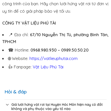
công trình của bạn. Hãy chọn lưới hứng vật rơi từ đơn vị
uy tín để có giải pháp bảo vệ tối ưu.
CÔNG TY VẬT LIỆU PHÚ TÀI
📍 Địa chỉ:
67/10 Nguyễn Thị Tú, phường Bình Tân,
TPHCM
☎ Hotline:
0968.980.930 – 0989.50.50.20
🌐 Website:
https://vatlieuphutai.com
👍 Fanpage:
Vật Liệu Phú Tài
Hỏi & đáp
Giá lưới hứng vật rơi tại Huyện Hóc Môn hiện nay có đắt
không và phụ thuộc vào yếu tố nào