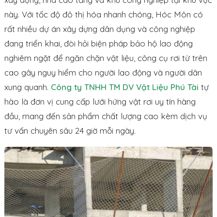
này. Với tốc độ đô thị hóa nhanh chóng, Hóc Môn có
rất nhiều dự án xây dựng dân dụng và công nghiệp
đang triển khai, đòi hỏi biện pháp bảo hộ lao động
nghiêm ngặt để ngăn chặn vật liệu, công cụ rơi từ trên
cao gây nguy hiểm cho người lao động và người dân
xung quanh.
Công ty TNHH TM DV Vật Liệu Phú Tài
tự
hào là đơn vị cung cấp lưới hứng vật rơi uy tín hàng
đầu, mang đến sản phẩm chất lượng cao kèm dịch vụ
tư vấn chuyên sâu 24 giờ mỗi ngày.