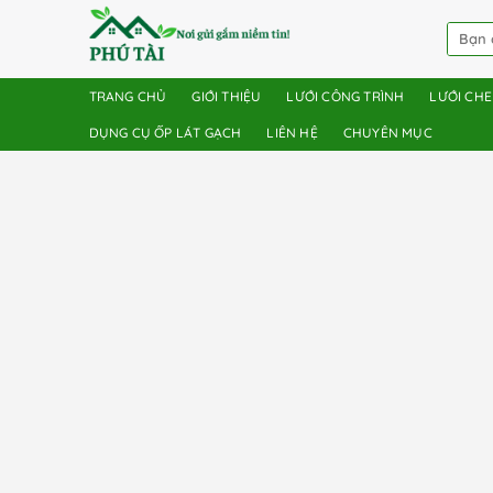
TRANG CHỦ
GIỚI THIỆU
LƯỚI CÔNG TRÌNH
LƯỚI CH
DỤNG CỤ ỐP LÁT GẠCH
LIÊN HỆ
CHUYÊN MỤC