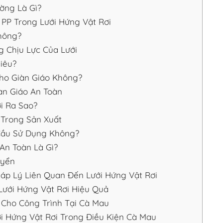
ờng Là Gì?
PP Trong Lưới Hứng Vật Rơi
hông?
 Chịu Lực Của Lưới
iêu?
ho Giàn Giáo Không?
àn Giáo An Toàn
i Ra Sao?
Trong Sản Xuất
Cầu Sử Dụng Không?
An Toàn Là Gì?
uyển
áp Lý Liên Quan Đến Lưới Hứng Vật Rơi
ưới Hứng Vật Rơi Hiệu Quả
Cho Công Trình Tại Cà Mau
i Hứng Vật Rơi Trong Điều Kiện Cà Mau