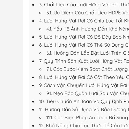
3.
Chất Liệu Của Lưới Hứng Vật Rơi Thư
3.1.
Ưu Điểm Của Chất Liệu HDPE Và 
4.
Lưới Hứng Vật Rơi Có Chịu Lực Tốt K
4.1.
Yếu Tố Ảnh Hưởng Đến Khả Năng
5.
Lưới Hứng Vật Rơi Có Độ Dày Bao Nh
6.
Lưới Hứng Vật Rơi Có Thể Sử Dụng C
6.1.
Hướng Dẫn Lắp Đặt Lưới Trên Gi
7.
Quy Trình Sản Xuất Lưới Hứng Vật Rơ
7.1.
Các Bước Kiểm Soát Chất Lượng 
8.
Lưới Hứng Vật Rơi Có Cắt Theo Yêu 
9.
Cách Vận Chuyển Lưới Hứng Vật Rơi 
9.1.
Mẹo Bảo Quản Lưới Sau Vận Ch
10.
Tiêu Chuẩn An Toàn Và Quy Định Ph
11.
Hướng Dẫn Sử Dụng Và Bảo Dưỡng L
11.1.
Các Biện Pháp An Toàn Bổ Sung 
12.
Khả Năng Chịu Lực Thực Tế Của Lướ