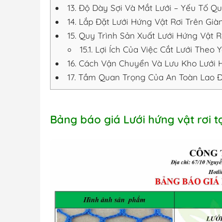
13.
Độ Dày Sợi Và Mắt Lưới – Yếu Tố Qu
14.
Lắp Đặt Lưới Hứng Vật Rơi Trên Già
15.
Quy Trình Sản Xuất Lưới Hứng Vật R
15.1.
Lợi Ích Của Việc Cắt Lưới Theo Y
16.
Cách Vận Chuyển Và Lưu Kho Lưới 
17.
Tầm Quan Trọng Của An Toàn Lao Độ
Bảng báo giá Lưới hứng vật rơi t