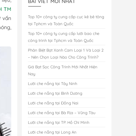
BÀI VIẾT MỚI NHẤT
H TM
Top 10+ công ty cung cấp cục kê bê tông
ư vấn
tại Tphcm và Toàn Quốc
hóng,
Top 10+ công ty cung cấp lưới bao che
công trình tại Tphcm và Toàn Quốc
Phân Biệt Bạt Xanh Cam Loại 1 Và Loại 2
– Nên Chọn Loại Nào Cho Công Trình?
Giá Bạt Sọc Công Trình Mới Nhất Hiện
Nay
Lưới che nắng tại Tây Ninh
Lưới che nắng tại Bình Dương
Lưới che nắng tại Đồng Nai
Lưới che nắng tại Bà Rịa – Vũng Tàu
Lưới che nắng tại TP. Hồ Chí Minh
Lưới che nắng tại Long An