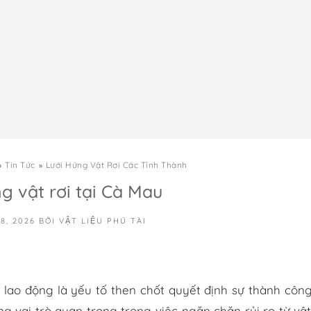
Tin Tức
Lưới Hứng Vật Rơi Các Tỉnh Thành
g vật rơi tại Cà Mau
8, 2026
BỞI
VẬT LIỆU PHÚ TÀI
 lao động là yếu tố then chốt quyết định sự thành côn
g vai trò quan trọng trong việc ngăn chặn rủi ro từ vật 