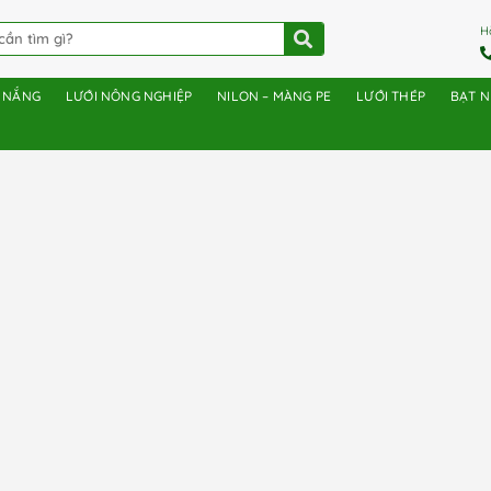
H
E NẮNG
LƯỚI NÔNG NGHIỆP
NILON – MÀNG PE
LƯỚI THÉP
BẠT 