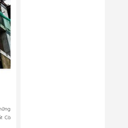
những
ất Cà