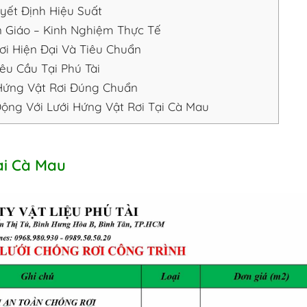
yết Định Hiệu Suất
n Giáo – Kinh Nghiệm Thực Tế
ơi Hiện Đại Và Tiêu Chuẩn
êu Cầu Tại Phú Tài
Hứng Vật Rơi Đúng Chuẩn
ng Với Lưới Hứng Vật Rơi Tại Cà Mau
ại Cà Mau